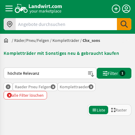
Angebote durchsuchen
/
Räder/Pneu/Felgen
/
Kompletträder
/
Chx_sons
Kompletträder mit Sonstiges neu & gebraucht kaufen
So wird auf Landwirt.com sortiert
Filter
1
x
x
x
Raeder Pneu Felgen
Komplettraeder
x
alle Filter löschen
Liste
Raster