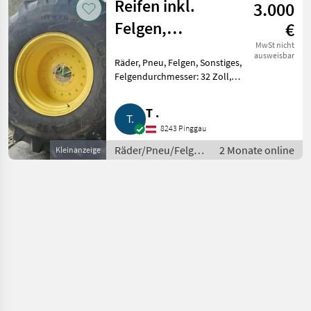
Reifen inkl.
3.000
Felgen,
€
800/65R32
MwSt nicht
ausweisbar
Räder, Pneu, Felgen, Sonstiges,
Felgendurchmesser: 32 Zoll,
Maschinetyp: Traktoren
Goodyear, ca. 4 cm Restprofil,
T .
275 mm Lochkreis, waren auf
8243 Pinggau
John Deere 6830, 6910, und h
Räder/Pneu/Felgen
2 Monate online
Kleinanzeige
/ Kompletträder