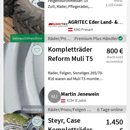
Felgendurchmesser: 15
MwSt.
Felge 9.00x15,3
1.125 € exkl.
Zoll, Räder, Pflegeräder,
ET 4
Felgen, Sonstiges Sofort
verfügbar Kompletträder
AGRITEC Eder Land- & Forsttechnik GmbH
10.0/75-15, 3 Felge 9.00x15,
3 ET 40 passend zu Schäffer
9360 Friesach
Hoflader 2036
Räder/Pneu/Felgen
Premium Plus Händler
Gebrauchtmaschine
/ Sonstige
Kompletträder
800 €
Reform Muli T5
MwSt nicht
ausweisbar
Räder, Felgen, Sonstiges 265/70-
R16 waren auf Muli T5 montiert,
neuwertiger Felgenzustand,
Profil ca. 70 %, 2 Stk..
Martin Jenewein
Räder/Pneu/Felgen
6154 St.jodok
Kompletträder
Räder/Pneu/Felgen /
6 Tage online
Kleinanzeige
Kompletträder
Steyr, Case
1.450
Kompletträder