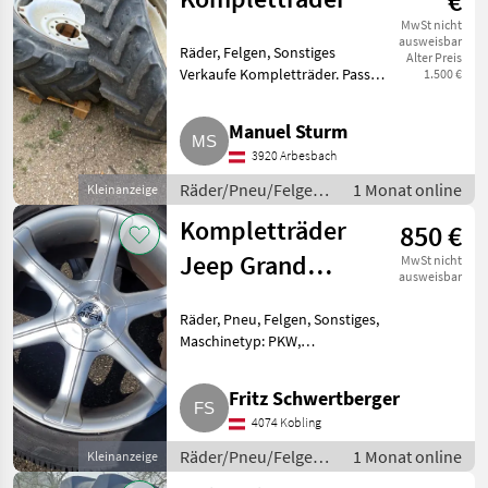
€
MwSt nicht
ausweisbar
Räder, Felgen, Sonstiges
Alter Preis
Verkaufe Kompletträder. Passen
1.500 €
auf Steyr 958 bis 975 bzw. Case
CS 58 bis 75. Reifen hinten,
Manuel Sturm
340/85 R36, ca. 40 % Profil.
3920 Arbesbach
Reifen vorne, 320/85
Räder/Pneu/Felgen /
1 Monat online
Kleinanzeige
Kompletträder
Kompletträder
850 €
Jeep Grand
MwSt nicht
ausweisbar
Cherokee
Räder, Pneu, Felgen, Sonstiges,
Maschinetyp: PKW,
Felgendurchmesser: 20 Zoll 20
Zoll Kompletträder mit
Fritz Schwertberger
295/40R-20 für Grand Cherokee
4074 Kobling
oder andere mit passendem
Lochkreis.
Räder/Pneu/Felgen /
1 Monat online
Kleinanzeige
Kompletträder