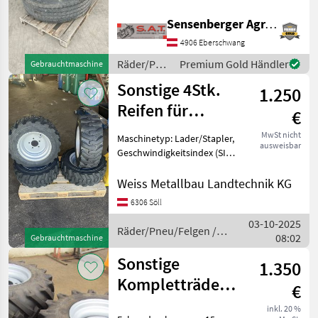
Felgen in Verschiedenen
Marktplatz
Händlerangebote
Kleinanzeigen
Sensenberger Agrar-Technik
Dimensionen -Komplettrad
Farma Neu 4 Stk.
4906 Eberschwang
385/65R22.5 8 Lochfelge E
Räder/Pneu/Felgen
Premium Gold Händler
Gebrauchtmaschine
/ Sonstige
Sonstige 4Stk.
1.250
Reifen für
€
Hoflader
MwSt nicht
Maschinetyp: Lader/Stapler,
ausweisbar
(Kramer)
Geschwindigkeitsindex (SI):
40 km/h (SI: A8), TT/TL:
27x10.50-15
Schlauchlos (TL),
Weiss Metallbau Landtechnik KG
Felgendurchmesser: 15
6306 Söll
Zoll, Räder, Felgen,
03-10-2025
Sonstiges 4 Stk.
Räder/Pneu/Felgen /
08:02
Kompletträde
Gebrauchtmaschine
Sonstige
Sonstige
1.350
Kompletträder
€
10.0/75-15,3
inkl. 20 %