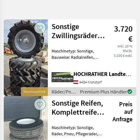
Suche
verfeinern
Sonstige
3.720
Kategorie
Land
Filter
3
Zwillingsräder
€
Trinker
8
inkl. 20 %
AKTUELLER
Maschinetyp: Sonstige,
Zurücksetzen
Ergebnisse
MwSt.
PFAD
3.100 € exkl.
Bauweise: Radialreifen,
anzeigen
Landtechnik
Felgendurchmesser: 20
Zoll, Räder, Doppelräder
Raeder
HOCHRATHER Landtechnik GmbH
Zubehör, Felgen, Sonstiges
Pneu
Felgen
Komplettreifengarnitur
4484 Kronstorf
Trinker (Standort Aschbach)
Komplettraeder
Räder/Pneu/Felgen
Premium Plus Händler
Neumaschine
/ Sonstige
Sonstige Reifen,
KATEGORIE
Preis
WÄHLEN
Komplettreifen,
auf
Anfrage
Anhängerreifen
Kompletträder
8
Maschinetyp: Sonstige,
Räder, Pneu, Pflegeräder,
MARKTPLATZ
Felgen, Sonstiges Reifen mit