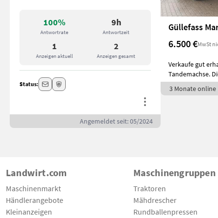
100%
9h
Güllefass Ma
Antwortrate
Antwortzeit
6.500 €
MwSt ni
1
2
Anzeigen aktuell
Anzeigen gesamt
Verkaufe gut erh
Tandemachse. Di
Jahr
Status:
3 Monate online
Angemeldet seit: 05/2024
Landwirt.com
Maschinengruppen
Maschinenmarkt
Traktoren
Händlerangebote
Mähdrescher
Kleinanzeigen
Rundballenpressen