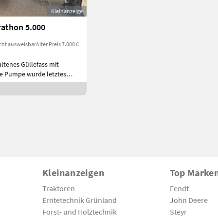
Kleinanzeige
rathon 5.000
cht ausweisbar
Alter Preis 7.000 €
altenes Güllefass mit
e Pumpe wurde letztes
Kleinanzeigen
Top Marke
Traktoren
Fendt
Erntetechnik Grünland
John Deere
Forst- und Holztechnik
Steyr