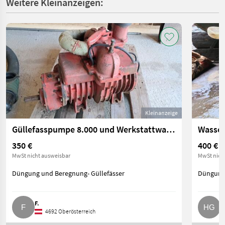
Weitere Kleinanzeigen:
Kleinanzeige
Güllefasspumpe 8.000 und Werkstattwagen
Wasser
350 €
400 €
MwSt nicht ausweisbar
MwSt nich
Düngung und Beregnung- Güllefässer
Düngung 
F.
H
4692 Oberösterreich