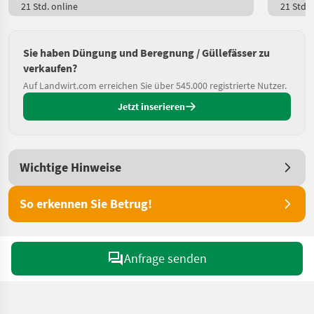
21 Std. online
21 Std. 
Sie haben Düngung und Beregnung / Güllefässer zu
verkaufen?
Auf Landwirt.com erreichen Sie über 545.000 registrierte Nutzer.
Jetzt inserieren
Wichtige Hinweise
So erkennen Sie Betrug!
Anfrage senden