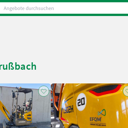
Angebote durchsuchen
rrußbach