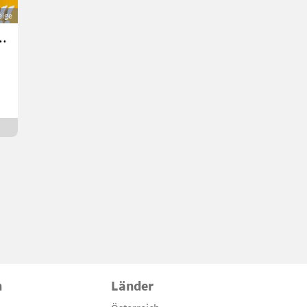
eige
r, Hoflader SDLG L902H
n
Länder