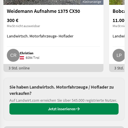
Kleinanzeige
Weidemann Aufnahme 1375 CX50
Bobcat
300 €
11.000
MwSt nicht ausweisbar
MwSt nich
Landwirtsch. Motorfahrzeuge- Hoflader
Landwirt
Christian
L
6094 Tirol
3 Std. online
3 Std. o
Sie haben Landwirtsch. Motorfahrzeuge / Hoflader zu
verkaufen?
Auf Landwirt.com erreichen Sie über 545.000 registrierte Nutzer.
Jetzt inserieren