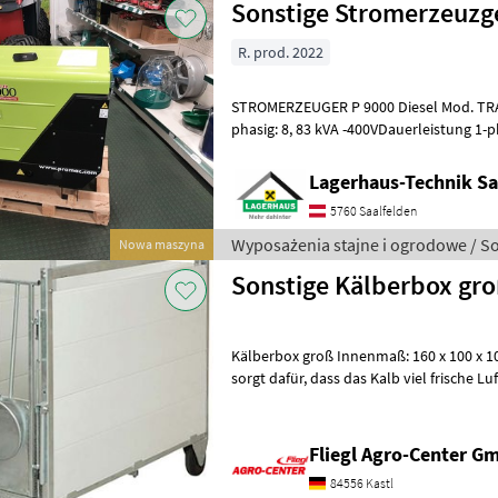
Sonstige Stromerzeuzge
R. prod. 2022
STROMERZEUGER P 9000 Diesel Mod. TRA
phasig: 8, 83 kVA -400VDauerleistung 1-ph
-230VLombardini Dieselmotor Mod. 25L
Lagerhaus-Technik Sa
5760 Saalfelden
Wyposażenia stajne i ogrodowe / S
Nowa maszyna
Sonstige Kälberbox gr
Kälberbox groß Innenmaß: 160 x 100 x 106 cm / 14
sorgt dafür, dass das Kalb viel frische Luft erhält, aber keiner Zugluft
ausgesetzt wird. Ebens
Fliegl Agro-Center G
84556 Kastl