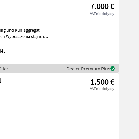
7.000 €
VAT nie dotyczy
gung und Kühlaggregat
jne i
H.
ller
Dealer Premium Plus
l
1.500 €
VAT nie dotyczy