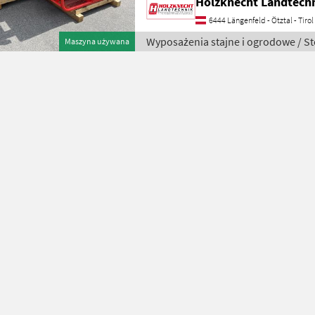
Holzknecht Landtech
6444 Längenfeld - Ötztal - Tirol
Wyposażenia stajne i ogrodowe / S
Maszyna używana