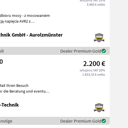
wliczony VAT 20%
3.960 € netto
ją napięcia AVR2 z
istych
hnik GmbH - Aurolzmünster
ll
Dealer Premium Gold
0
2.200 €
wliczony VAT 20%
1.833,33 € netto
 Mail Ihren Besuch
-Technik
onstige
Dealer Premium Gold