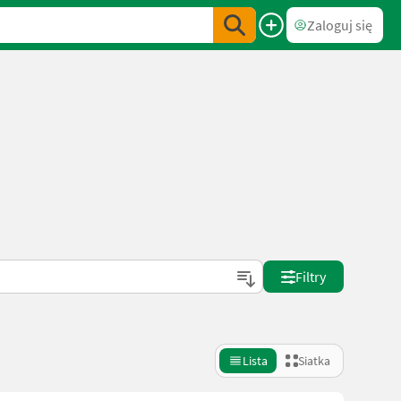
Zaloguj się
e
Filtry
Lista
Siatka