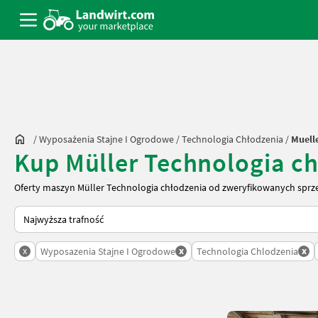
/
Wyposażenia Stajne I Ogrodowe
/
Technologia Chłodzenia
/
Muell
Kup Müller Technologia c
Oferty maszyn Müller Technologia chłodzenia od zweryfikowanych sprz
Tak sortuje się na Landwirt.com
x
x
x
Wyposazenia Stajne I Ogrodowe
Technologia Chlodzenia