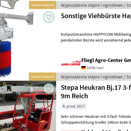
Wyposażenia stajne i ogrodowe / S
Nowa maszyna
Sonstige Viehbürste H
Kuhputzmaschine HAPPYCOW MidiSwing / 18850 Mit d
pendelnden Bürste wird annähernd jede Kör
allem Kopf und Rumpf werden gründlic
Fliegl Agro-Center G
84556 Kastl
Wyposażenia stajne i ogrodowe / S
Nowa maszyna
Stepa Heukran Bj.17 3-
9m Reich
R. prod. 2017
Sehr schöner Heukran mit 3-fach Telesk
Schoppeinrichtung Greifer 100cm breit Spur 2, 50m
guter Zustand Sofort verfüg