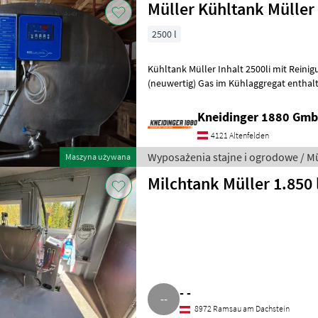
Müller Kühltank Müller
2500 l
Kühltank Müller Inhalt 2500li mit Reini
(neuwertig) Gas im Kühlaggregat enthalten Wyposażenia sta
ogrodowe Technologia chłodzenia
Kneidinger 1880 Gmb
4121 Altenfelden
Wyposażenia stajne i ogrodowe / Mü
Maszyna używana
Milchtank Müller 1.850 
- -
8972 Ramsau am Dachstein