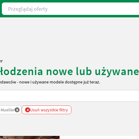
Przeglądaj oferty
er
hłodzenia nowe lub używan
edawców - nowe i używane modele dostępne już teraz.
x
x
Mueller
Usuń wszystkie filtry