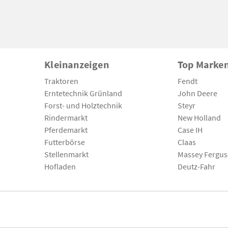
Kleinanzeigen
Top Marke
Traktoren
Fendt
Erntetechnik Grünland
John Deere
Forst- und Holztechnik
Steyr
Rindermarkt
New Holland
Pferdemarkt
Case IH
Futterbörse
Claas
Stellenmarkt
Massey Fergu
Hofladen
Deutz-Fahr