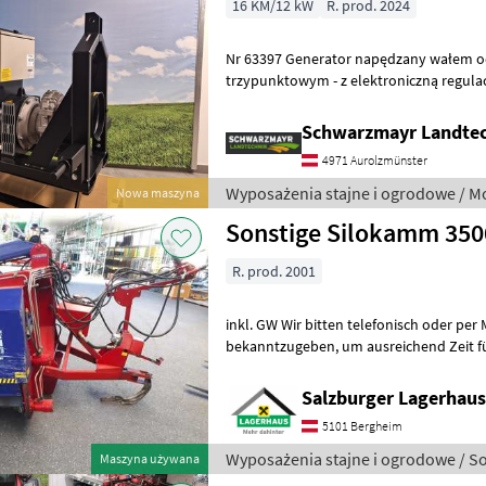
16 KM/12 kW
R. prod. 2024
Nr 63397 Generator napędzany wałem odbioru mocy - z mocowaniem
trzypunktowym - z elektroniczną regulac
trójfazowym pomiarem wartości rzeczyw
Schwarzmayr Landtec
4971 Aurolzmünster
Wyposażenia stajne i ogrodowe / Mo
Nowa maszyna
Sonstige Silokamm 350
R. prod. 2001
inkl. GW Wir bitten telefonisch oder per
bekanntzugeben, um ausreichend Zeit für die Beratung und eventuell
einer Probefahrt für Sie zu reservieren
Salzburger Lagerhaus
5101 Bergheim
Wyposażenia stajne i ogrodowe / S
Maszyna używana