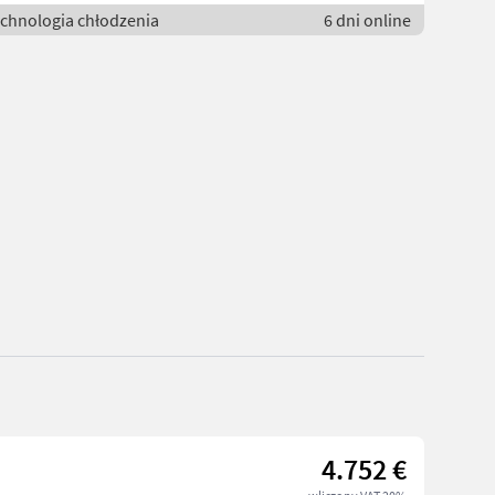
echnologia chłodzenia
6 dni online
4.752 €