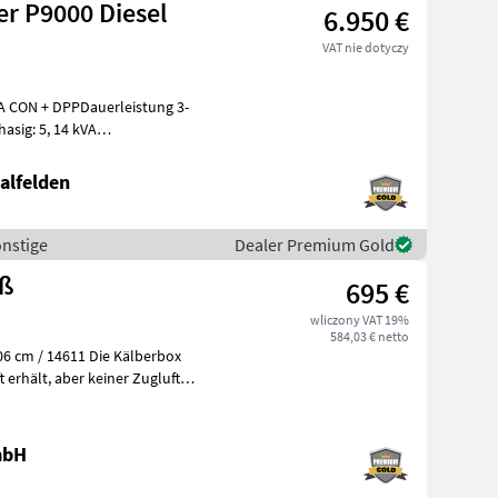
r P9000 Diesel
6.950 €
VAT nie dotyczy
 CON + DPPDauerleistung 3-
asig: 5, 14 kVA
D330Elektros
alfelden
onstige
Dealer Premium Gold
oß
695 €
wliczony VAT 19%
584,03 € netto
611 Die Kälberbox
mbH