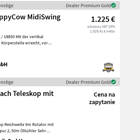
onstige
Dealer Premium Gold
appyCow MidiSwing
1.225 €
wliczony VAT 19%
1.029,41 € netto
er vertikal
perstelle erreicht, vor
h
mbH
onstige
Dealer Premium Gold
fach Teleskop mit
Cena na
zapytanie
op Reichweite 9m Rotator mit
 Ölkühler Sehr