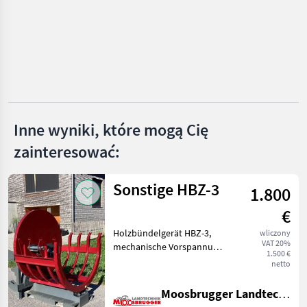
Zeno
HS
TP
Remet CNC
Inne wyniki, które mogą Cię
zainteresować:
Pezzolato
Heizohack
Sonstige HBZ-3
1.800
Pokaż
€
wszystkie
25
Holzbündelgerät HBZ-3,
wliczony
VAT 20%
mechanische Vorspannung,
1.500 €
MARKETPLACE
mechanische Entlehrung, 3-
netto
Punktaufnahme,
Oferty
Ogłoszenia
Stapleraufnahme,
Marketplace
Moosbrugger Landtechnik GmbH
dealerów
drobne
Euroaufnahme,