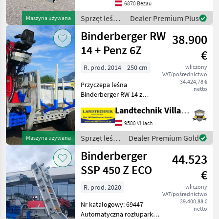
6870 Bezau
Gesamtgewicht 330kg.
Vollgendes Zubehör ist
Sprzęt leśny
Dealer Premium Plus
Maszyna używana
i do obróbki
Binderberger RW
38.900
drewna /
Sonstige
14 + Penz 6Z
€
R. prod. 2014
250 cm
wliczony
VAT/pośrednictwo
34.424,78 €
Przyczepa leśna
netto
Binderberger RW 14 z
żurawiem Penz 6Z, z
Landtechnik Villach GmbH
oryginalnym
podwyższeniem, z
9500 Villach
joystickiem i sterowaniem
Sprzęt leśny
Dealer Premium Gold
Maszyna używana
nożnym, hydrauliczny
i do obróbki
Binderberger
układ zasilania z podwójną
44.523
drewna /
pompą
Binderberger
SSP 450 Z ECO
€
R. prod. 2020
wliczony
VAT/pośrednictwo
39.400,88 €
Nr katalogowy: 69447
netto
Automatyczna rozłuparka -