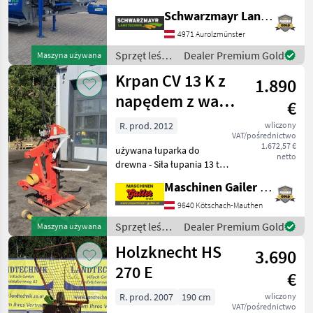
z 287, 9 godzinami pracy - z
Schwarzmayr Landtechnik GmbH - Aurolzmünster
2020 r. produkcji - z
podwoziem - z
4971 Aurolzmünster
mechanicznie składanym
Sprzęt leśny
Dealer Premium Gold
Maszyna używana
przenośnikiem taśmowym
i do obróbki
Krpan CV 13 K z
o dł
1.890
drewna /
Binderberger
napędem z wału
€
odbioru mocy
R. prod. 2012
wliczony
VAT/pośrednictwo
1.672,57 €
używana łuparka do
netto
drewna - Siła łupania 13 to -
długość rozłupywania do
Maschinen Gailer GmbH
110 cm - napęd z wału
odbioru mocy - wał
9640 Kötschach-Mauthen
przegubowy - mechaniczny
Sprzęt leśny
Dealer Premium Gold
Maszyna używana
podnośnik kłody - obsług
i do obróbki
Holzknecht HS
3.690
drewna /
Krpan
270 E
€
R. prod. 2007
190 cm
wliczony
VAT/pośrednictwo