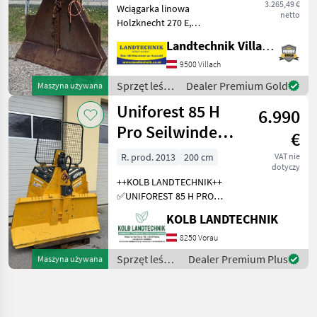
3.265,49 €
Wciągarka linowa
netto
Holzknecht 270 E,
sterowanie elektryczne, siła
Landtechnik Villach GmbH
uciągu 6 t, kratka ochronna,
4 ślizgacze linowe, hak
9500 Villach
końcowy i wał przegubowy,
Sprzęt leśny
Dealer Premium Gold
Maszyna używana
uchwyt na piłę łańcuch
i do obróbki
Uniforest 85 H
6.990
drewna /
Holzknecht
Pro Seilwinde
€
Funkseilwinde
R. prod. 2013
200 cm
VAT nie
dotyczy
Forst
++KOLB LANDTECHNIK++
✅UNIFOREST 85 H PRO
Funkseilwinde ✅8, 5t
KOLB LANDTECHNIK
Zugkraft ✅200cm
Schildbreite
8250 Vorau
✅hydraulischer Seilausstoß
Sprzęt leśny
Dealer Premium Plus
Maszyna używana
✅inkl. TERRA Profi Funk -
i do obróbki
Ziehen / Kurzl
drewna /
Uniforest