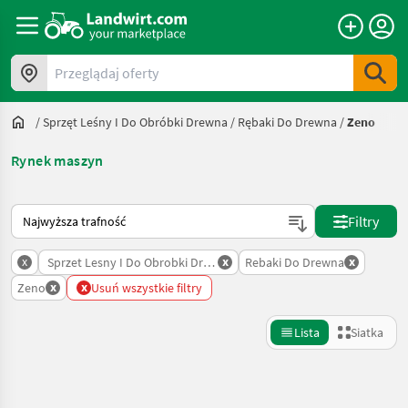
Przeglądaj oferty
/
Sprzęt Leśny I Do Obróbki Drewna
/
Rębaki Do Drewna
/
Zeno
Rynek maszyn
Tak sortuje się na Landwirt.com
Filtry
x
x
x
Sprzet Lesny I Do Obrobki Drewna
Rebaki Do Drewna
x
x
Zeno
Usuń wszystkie filtry
Lista
Siatka