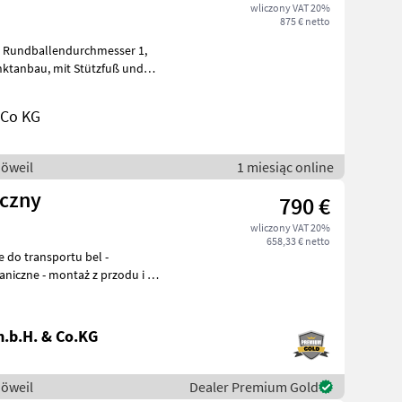
wliczony VAT 20%
875 € netto
 Co KG
Göweil
1 miesiąc online
czny
790 €
wliczony VAT 20%
658,33 € netto
do transportu bel -
niczne - montaż z przodu i z
.b.H. & Co.KG
Göweil
Dealer Premium Gold