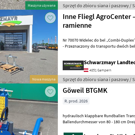
Sprzęt do zbioru siana i paszowy / 
Maszyna używana
Inne Fliegl AgroCenter –
ramienne
Nr 70070 Widelec do bel „Combi-Duplex” - Standardowo ocynkowany
- Przeznaczony do transportu dwóch bel okrągłych
przyspawanymi tulejami stożkowymi
Schwarzmayr Landte
4851 Gampern
Sprzęt do zbioru siana i paszowy / 
Nowa maszyna
Göweil BTGMK
R. prod. 2026
hydraulisch klappbare Rundballen Tran
Ballendurchmesser von 80 - 180 cm Dreipu
Ihnen unnötige Wartezeiten oder Wegst