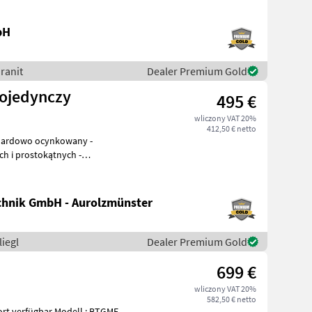
bH
ranit
Dealer Premium Gold
pojedynczy
495 €
wliczony VAT 20%
412,50 € netto
h i prostokątnych -
iegają
hnik GmbH - Aurolzmünster
liegl
Dealer Premium Gold
699 €
wliczony VAT 20%
582,50 € netto