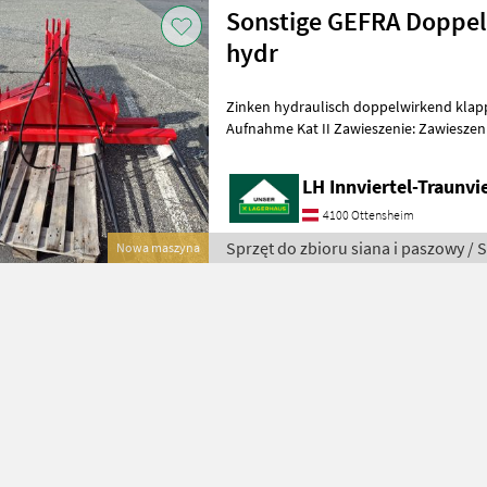
Sonstige GEFRA Doppel
hydr
Zinken hydraulisch doppelwirkend klappb
Aufnahme Kat II Zawieszenie: Zawieszeni
Chwytak do bel: Podwójne, Widły do pal
LH Innviertel-Traunvi
4100 Ottensheim
Sprzęt do zbioru siana i paszowy / 
Nowa maszyna