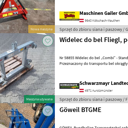
zębami do dużych bel (długość: 110
Maschinen Gailer Gm
9640 Kötschach-Mauthen
Sprzęt do zbioru siana i paszowy / G
Nowa maszyna
Widelec do bel Fliegl, 
Nr 58855 Widelec do bel „Combi” - Standardowo ocynkowany -
Przeznaczony do transportu bel okrągłyc
Wyjątkowo długie tuleje stożkowe zapob
Schwarzmayr Landtec
4971 Aurolzmünster
Sprzęt do zbioru siana i paszowy / F
Maszyna używana
Göweil BTGME
GÖWEIL Rundballen-Transportgabel sofort verfügbar Modell : BTGME