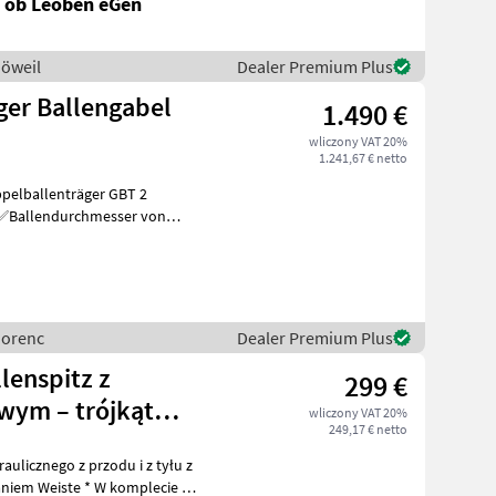
l ob Leoben eGen
Göweil
Dealer Premium Plus
ger Ballengabel
1.490 €
wliczony VAT 20%
1.241,67 € netto
se
Gorenc
Dealer Premium Plus
lenspitz z
299 €
ym – trójkąt
wliczony VAT 20%
249,17 € netto
ulicznego z przodu i z tyłu z
iem Weiste * W komplecie z