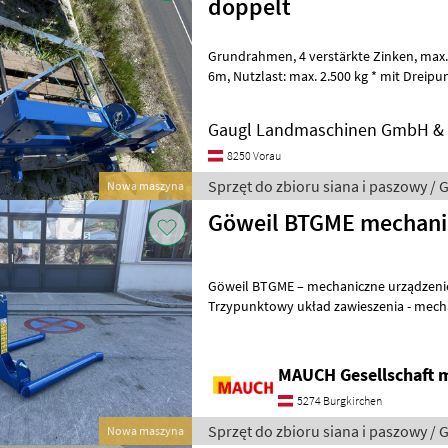
doppelt
Grundrahmen, 4 verstärkte Zinken, max. Rundballendurchmesser 1,
6m, Nutzlast: max. 2.500 kg * mit Dreipunktanbau, mit Stützfuß und
Zinkenschutz für den Straßentran
Gaugl Landmaschinen GmbH &
8250 Vorau
Sprzęt do zbioru siana i paszowy / 
Nowa maszyna
Göweil BTGME mechani
Göweil BTGME – mechaniczne urządzenie 
Trzypunktowy układ zawieszenia - mecha
tyłu - widły chroniące - rok produkcji
MAUCH Gesellschaft m
5274 Burgkirchen
Sprzęt do zbioru siana i paszowy / 
Nowa maszyna