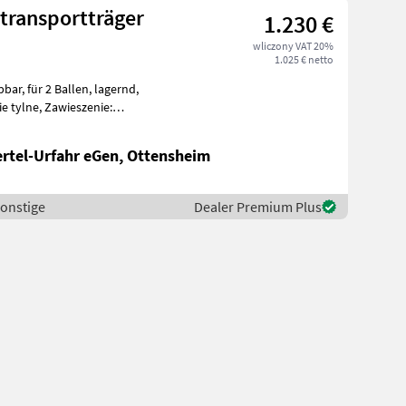
transportträger
1.230 €
wliczony VAT 20%
1.025 € netto
ar, für 2 Ballen, lagernd,
e tylne, Zawieszenie:
et (k
ertel-Urfahr eGen, Ottensheim
Sonstige
Dealer Premium Plus