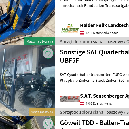
– mechanisch Rundballen-Transportga
mit Dreipunktanbau Ausführung
Haider Felix Landtech
4273 Unterweißenbach
Sprzęt do zbioru siana i paszowy / 
Maszyna używana
Sonstige SAT Quaderba
UBF5F
SAT Quaderballentransporter -EURO Anb
Klappbare Zinken -5 Stück Zinken 850mm
Nutzlast 2500kg -Profile Höhenverstellb
S.A.T. Sensenberger A
4906 Eberschwang
Sprzęt do zbioru siana i paszowy / 
Nowa maszyna
Göweil TDD - Ballen-Tr