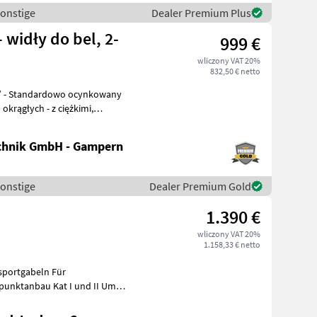
Sonstige
Dealer Premium Plus
 widły do bel, 2-
999 €
wliczony VAT 20%
832,50 € netto
 - z ciężkimi,
chnik GmbH - Gampern
Sonstige
Dealer Premium Gold
1.390 €
wliczony VAT 20%
1.158,33 € netto
sportgabeln Für
nktanbau Kat I und II Um
recken