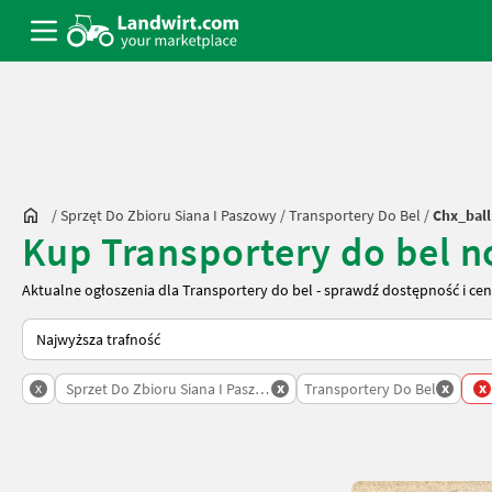
/
Sprzęt Do Zbioru Siana I Paszowy
/
Transportery Do Bel
/
Chx_ball
Kup Transportery do bel 
Aktualne ogłoszenia dla Transportery do bel - sprawdź dostępność i ce
Tak sortuje się na Landwirt.com
x
x
x
x
Sprzet Do Zbioru Siana I Paszowy
Transportery Do Bel