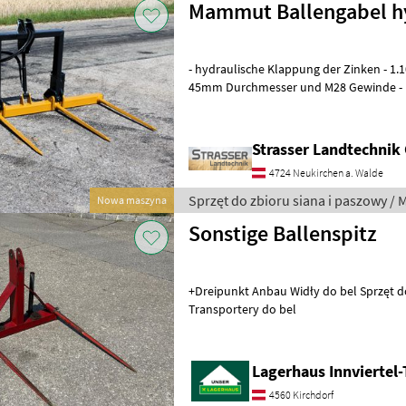
Mammut Ballengabel hy
- hydraulische Klappung der Zinken - 1
45mm Durchmesser und M28 Gewinde -
Konusbuchsen aus Vollmaterial - Dreip
Strasser Landtechni
4724 Neukirchen a. Walde
Sprzęt do zbioru siana i paszowy 
Nowa maszyna
Sonstige Ballenspitz
+Dreipunkt Anbau Widły do bel Sprzęt d
Transportery do bel
Lagerhaus Innviertel-
4560 Kirchdorf