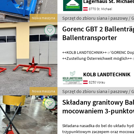
Lagerhaus St. Michae
8770 St. Michael
Sprzęt do zbioru siana i paszowy / 
Nowa maszyna
Gorenc GBT 2 Ballenträ
Ballentransporter
++KOLB LANDTECHNIK++ ✅GORENC Doppelballenträger GBT 2
++Zustellung Österreichweit möglich++ ✅Ballendurchmesser von
80cm bis 180cm ✅einfache Werkzeuglo
KOLB LANDTECHNIK
8250 Vorau
Sprzęt do zbioru siana i paszowy / 
Nowa maszyna
Składany granitowy Bal
mocowaniem 3-punktow
Weistego
Składana nasadka do bel do układu hydra
trzypunktowym zaczepem oraz mocowan