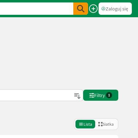
Zaloguj się
Filtry
1
Lista
Siatka