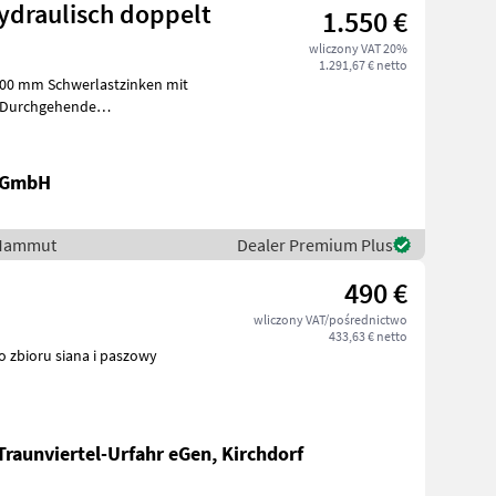
draulisch doppelt
1.550 €
wliczony VAT 20%
1.291,67 € netto
.100 mm Schwerlastzinken mit
 Durchgehende
unktanbau
k GmbH
/ Mammut
Dealer Premium Plus
490 €
wliczony VAT/pośrednictwo
433,63 € netto
o zbioru siana i paszowy
Traunviertel-Urfahr eGen, Kirchdorf