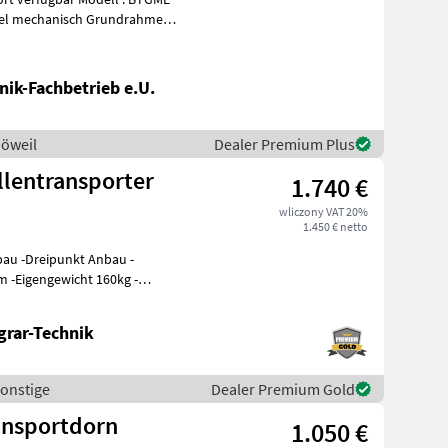
bel mechanisch Grundrahmen
nik-Fachbetrieb e.U.
Göweil
Dealer Premium Plus
llentransporter
1.740 €
wliczony VAT 20%
1.450 € netto
au -Dreipunkt Anbau -
 -Eigengewicht 160kg -
a
grar-Technik
Sonstige
Dealer Premium Gold
ansportdorn
1.050 €