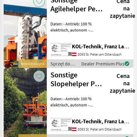
Cena
Agilehelper PeK
na
zapytanie
Agrobots
Daten: - Antrieb: 100 %
elektrisch, autonom -
System: KI-gestützt
(TeroAir-App) -
KOL-Technik, Franz Lampl-Küssner
Datenmanagement:
Cloudbasierte Auswertung
8093 St. Peter am Ottersbach
und Speicherung -
Sprzęt do
Dealer Premium Plus
Nowa maszyna
Betriebsspannung: 4
uprawy
Sonstige
Cena
winorośli /
Sonstige
Slopehelper PeK
na
zapytanie
Agrobots
Daten: - Antrieb: 100 %
elektrisch, autonom -
System: KI-gestützt
(TeroAir-App) - Navigation:
KOL-Technik, Franz Lampl-Küssner
GNSS RTK optional + lokale
Referenz - Bordspannung:
8093 St. Peter am Ottersbach
48 V (bis 55 V)