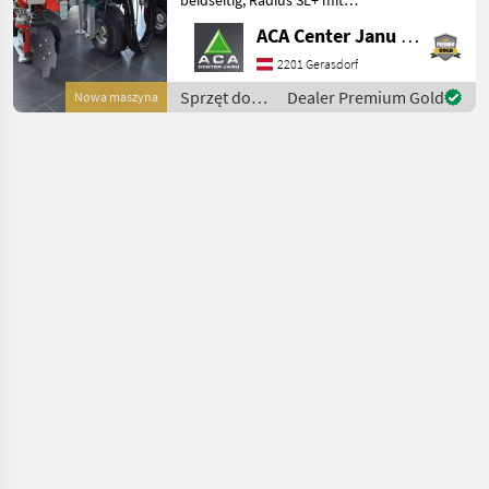
Zinkenkreisel, SB 2
ACA Center Janu GmbH
Geräteträger, Aushub
hydraulisch Links und
2201 Gerasdorf
Rechts, Arbeitsbreite 2400 -
Sprzęt do
Dealer Premium Gold
Nowa maszyna
3400 mm, inkl. Ventilblock
uprawy
winorośli /
Clemens