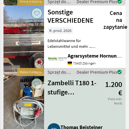
Sprzęt do
Dealer Premium Plus
Nowa maszyna
uprawy
Sonstige
Cena
winorośli /
Sonstige
VERSCHIEDENE
na
zapytanie
R. prod. 2026
Edelstahlwanne für
Lebensmittel und mehr ...
Einachser / Tandem /
Agrarsysteme Hornung GmbH & Co. KG
Tridem Zweiachser mit
Drehschemel Sagen Sie uns
73485 Zöbingen
was Sie möchten Größe /
Sprzęt do
Dealer Premium Plus
Nowa maszyna
Breifung / Zubehör, dann
uprawy
be
Zambelli T180 1-
1.200
winorośli /
Sonstige
stufige
€
Impellerpumpe
Preis inkl.
MwSt
Thomas Beisteiner