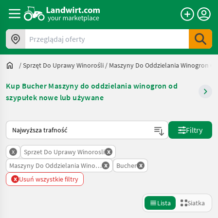
Przeglądaj oferty
/
Sprzęt Do Uprawy Winorośli
/
Maszyny Do Oddzielania Winogron Od
Kup Bucher Maszyny do oddzielania winogron od
szypułek nowe lub używane
Tak sortuje się na Landwirt.com
Filtry
x
x
Sprzet Do Uprawy Winorosli
x
x
Maszyny Do Oddzielania Winogron Od Szypulek
Bucher
x
Usuń wszystkie filtry
Lista
Siatka