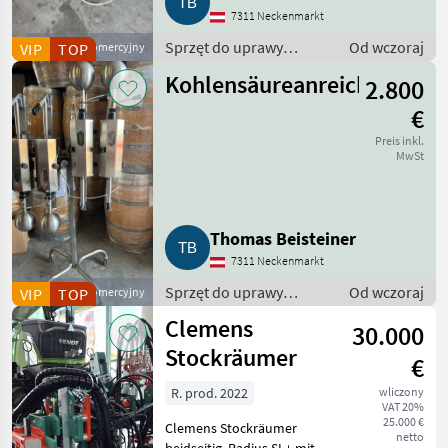
7311 Neckenmarkt
Sprzęt do uprawy
Od wczoraj
VIP
Dostawca komercyjny
TOP
winorośli / Sprzęt dla
Kohlensäureanreicherungsg
2.800
winiarni
€
Preis inkl.
MwSt
Thomas Beisteiner
7311 Neckenmarkt
Sprzęt do uprawy
Od wczoraj
VIP
Dostawca komercyjny
TOP
winorośli / Sprzęt dla
Clemens
30.000
winiarni
Stockräumer
€
R. prod. 2022
wliczony
VAT 20%
25.000 €
Clemens Stockräumer
netto
beidseitig, Radius SL+ mit