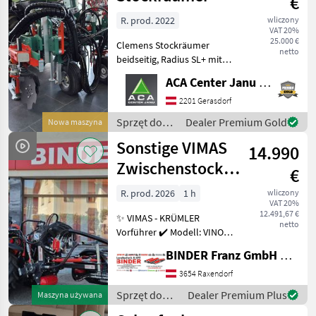
€
R. prod. 2022
wliczony
VAT 20%
25.000 €
Clemens Stockräumer
netto
beidseitig, Radius SL+ mit
Zinkenkreisel, SB 2
ACA Center Janu GmbH
Geräteträger, Aushub
hydraulisch Links und
2201 Gerasdorf
Rechts, Arbeitsbreite 2400 -
Sprzęt do
Dealer Premium Gold
Nowa maszyna
3400 mm, inkl. Ventilblock
uprawy
Sonstige VIMAS
14.990
winorośli /
Clemens
Zwischenstock-
€
KRÜMLER
R. prod. 2026
1 h
wliczony
VAT 20%
12.491,67 €
✨ VIMAS - KRÜMLER
netto
Vorführer ✔️ Modell: VINO -
Version HeavyDuty ✔️ in
BINDER Franz GmbH & CoKG
serienmäßiger Ausführung
✔️ Heckanbau - einseitig ✔️
3654 Raxendorf
Hohe
Sprzęt do
Dealer Premium Plus
Maszyna używana
Arbeitsgeschwindigkeit bis
uprawy