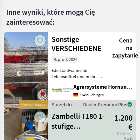
dealerów
drobne
Inne wyniki, które mogą Cię
zainteresować:
Sonstige
Cena
VERSCHIEDENE
na
zapytanie
R. prod. 2026
Edelstahlwanne für
Lebensmittel und mehr ...
Einachser / Tandem /
Agrarsysteme Hornung GmbH & Co. KG
Tridem Zweiachser mit
Drehschemel Sagen Sie uns
73485 Zöbingen
was Sie möchten Größe /
Sprzęt do
Dealer Premium Plus
Nowa maszyna
Breifung / Zubehör, dann
uprawy
be
Zambelli T180 1-
1.200
winorośli /
Sonstige
stufige
€
Impellerpumpe
Preis inkl.
MwSt