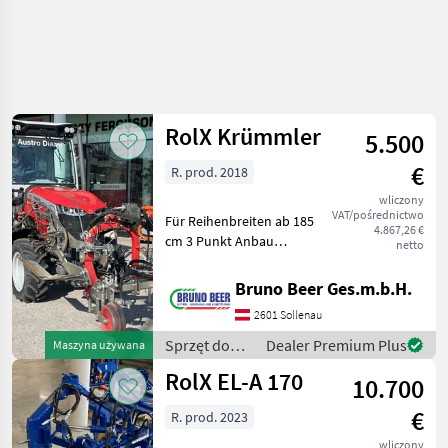
Uściślij
wyszukiwanie
RolX Krümmler
5.500
Kategoria
Kraj
Filtry
4
€
R. prod. 2018
wliczony
Pokaż 2
AKTUALNA
Zresetuj
VAT/pośrednictwo
Für Reihenbreiten ab 185
ŚCIEŻKA
wyników
4.867,26 €
cm 3 Punkt Anbau
netto
technika
Hydraulische
rolnicza
Breitenverstellung
Bruno Beer Ges.m.b.H.
Sprzet Do
Elektrische Betätigung des
Uprawy
2601 Sollenau
Feintasters vom Traktor
Winorosli
aus Höhenverstellbare
Sprzęt do
Dealer Premium Plus
Maszyna używana
Maszyny Do
Stützräder Hy
uprawy
Czyszczenia
RolX EL-A 170
10.700
Lodyg
winorośli /
RolX
Rolx
€
R. prod. 2023
wliczony