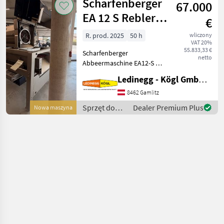
Scharfenberger
zu 5, 5
67.000
winorośli /
Sonstige
EA 12 S Rebler +
€
Rollensortierer
R. prod. 2025
50 h
wliczony
VAT 20%
55.833,33 €
Scharfenberger
netto
Abbeermaschine EA12-S mit
Rollensortierer und
Ledinegg - Kögl GmbH - Obst- und Weinbautechnik
Quetschwalze – Präzision
und Flexibilität für die
8462 Gamlitz
Traubenverarbeitung -
Sprzęt do
Dealer Premium Plus
Nowa maszyna
Vorführmaschine
uprawy
Beschreibung:
winorośli /
Scharfenberger