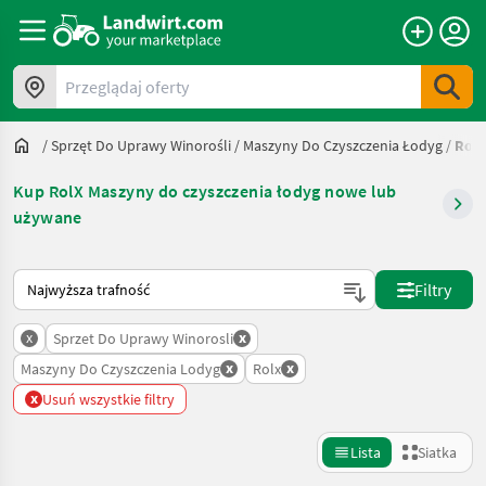
Przeglądaj oferty
/
Sprzęt Do Uprawy Winorośli
/
Maszyny Do Czyszczenia Łodyg
/
Rolx
Kup RolX Maszyny do czyszczenia łodyg nowe lub
używane
Tak sortuje się na Landwirt.com
Filtry
x
x
Sprzet Do Uprawy Winorosli
x
x
Maszyny Do Czyszczenia Lodyg
Rolx
x
Usuń wszystkie filtry
Lista
Siatka