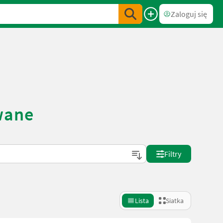
Zaloguj się
wane
Filtry
Lista
Siatka