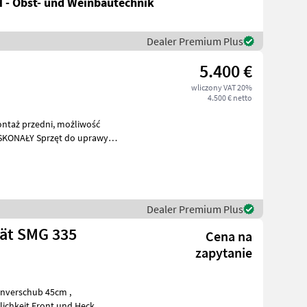
 - Obst- und Weinbautechnik
Dealer Premium Plus
5.400 €
wliczony VAT 20%
4.500 € netto
zedni, możliwość
t do uprawy
Dealer Premium Plus
ät SMG 335
Cena na
zapytanie
lichkeit Front und Heck,