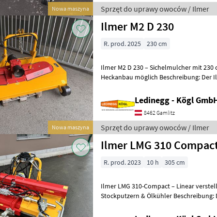
Sprzęt do uprawy owoców / Ilmer
Nowa maszyna
Ilmer M2 D 230
R. prod. 2025
230 cm
Ilmer M2 D 230 – Sichelmulcher mit 230 cm Arbeit
Heckanbau möglich Beschreibung: Der Ilmer M2 D 230 ist ein
zuverlässiger Sichelmulcher, der
Ledinegg - Kögl GmbH
8462 Gamlitz
Sprzęt do uprawy owoców / Ilmer
Nowa maszyna
Ilmer LMG 310 Compac
R. prod. 2023
10 h
305 cm
Ilmer LMG 310-Compact – Linear verstel
Stockputzern & Ölkühler Beschreibung: Der Ilmer LMG 310-Compact
ist ein leistungsfähiges, linear stufenl