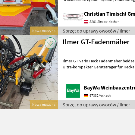
Hydrauliczne przesunięcie boczne, Koła k
Christian Timischl G
8261 Sinabelkirchen
Sprzęt do uprawy owoców / Ilmer
Nowa maszyna
Ilmer GT-Fadenmäher
Ilmer GT Vario Heck Fadenmäher beidsei
Ultra-kompakter Geräteträger für Hecka
Breitenverstellung (1x DW) oder alternat
BayWa Weinbauzentr
97332 Volkach
Sprzęt do uprawy owoców / Ilmer
Nowa maszyna