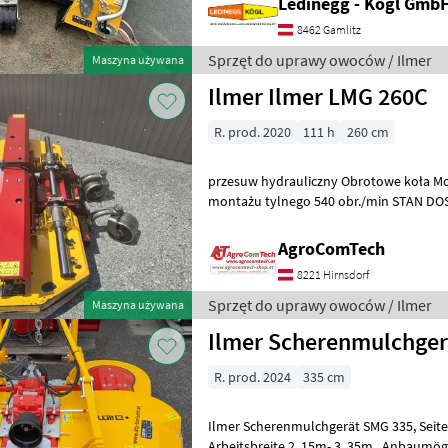
Ledinegg - Kögl GmbH
8462 Gamlitz
Sprzęt do uprawy owoców / Ilmer
Maszyna używana
Ilmer Ilmer LMG 260C
R. prod. 2020
111 h
260 cm
przesuw hydrauliczny Obrotowe koła Montaż pr
montażu tylnego 540 obr./min STAN DOSKONAŁY Sprzę
owoców Mulczery do uprawy owoców
AgroComTech
8221 Hirnsdorf
Sprzęt do uprawy owoców / Ilmer
Maszyna używana
Ilmer Scherenmulchger
R. prod. 2024
335 cm
Ilmer Scherenmulchgerät SMG 335, Seitenverschub 45cm ,
Arbeitsbreite 2, 15m- 3, 35m , Anbaumög