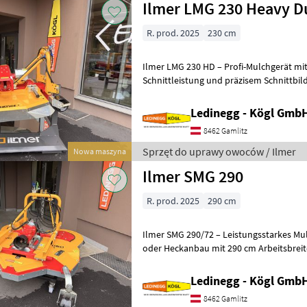
Ilmer LMG 230 Heavy D
R. prod. 2025
230 cm
Ilmer LMG 230 HD – Profi-Mulchgerät m
Schnittleistung und präzisem Schnittbil
230 HD ist ein robustes Mulchgerät in
Ledinegg - Kögl GmbH
8462 Gamlitz
Sprzęt do uprawy owoców / Ilmer
Nowa maszyna
Ilmer SMG 290
R. prod. 2025
290 cm
Ilmer SMG 290/72 – Leistungsstarkes Mu
oder Heckanbau mit 290 cm Arbeitsbreit
SMG 290/72 ist ein kompakter und so
Ledinegg - Kögl GmbH
8462 Gamlitz