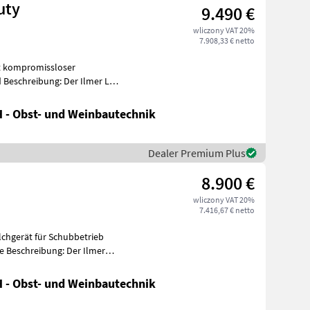
uty
9.490 €
wliczony VAT 20%
7.908,33 € netto
it kompromissloser
d Beschreibung: Der Ilmer LMG
 - Obst- und Weinbautechnik
Dealer Premium Plus
8.900 €
wliczony VAT 20%
7.416,67 € netto
lchgerät für Schubbetrieb
e Beschreibung: Der Ilmer
 - Obst- und Weinbautechnik