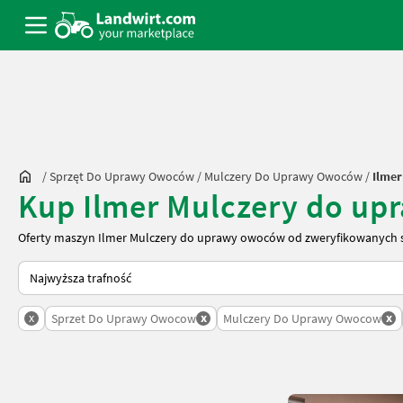
/
Sprzęt Do Uprawy Owoców
/
Mulczery Do Uprawy Owoców
/
Ilmer
Kup Ilmer Mulczery do u
Oferty maszyn Ilmer Mulczery do uprawy owoców od zweryfikowanych s
Tak sortuje się na Landwirt.com
x
x
x
Sprzet Do Uprawy Owocow
Mulczery Do Uprawy Owocow