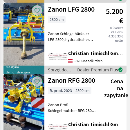
Das reversible Mulchgerät
siewu /
Zanon LFG 2800
RFG ist f
5.200
Zanon
€
2800 cm
wliczony
VAT 20%
Zanon Schlegelhäcksler
4.333,33 €
LFG 2800, hydraulischer
netto
Seitenverschub,
Hammerschlegel,
Christian Timischl GmbH
Beleuchtung Das LFG
8261 Sinabelkirchen
Mulchgerät ist für den
maszyna
Heckanbau ausgelegt. Es
Sprzęt do
Dealer Premium Plus
demonstracyjna
eignet sich
siewu /
Zanon RFG 2800
Cena
Zanon
na
R. prod. 2023
2800 cm
zapytanie
Zanon Profi
Schlegelmulcher RFG 2800
Front- Heck mit
hydraulischen
Christian Timischl GmbH
Seitenverschub ,