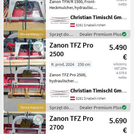
Zanon TFM/R 1500, Front-
Zanon
netto
Heckmulcher, hydraulischer
Seitenverschub, ideal für
Christian Timischl GmbH
Tehnos
Obst und Weinbau ,
Spiralrotor Typ młota:
8261 Sinabelkirchen
Vigolo
Młoty – Rozdrabniacz, Bieg
Sprzęt do
Dealer Premium Plus
Nowa maszyna
jałowy: Bieg jałowy
siewu /
Zanon TFZ Pro
Berti
5.490
Zanon
2500
€
Müthing
R. prod. 2024
250 cm
wliczony
VAT 20%
Ino
4.575 €
Zanon TFZ Pro 2500,
netto
hydraulischer
Pokaż
Seitenverschub Typ młota:
wszystkie
Christian Timischl GmbH
Młoty – Rozdrabniacz, Bieg
33
jałowy: Bieg jałowy w
8261 Sinabelkirchen
skrzyni biegów,
MODEL
Sprzęt do
Dealer Premium Plus
Nowa maszyna
Hydrauliczny, Wałek tylny, :
siewu /
Zanon TFZ Pro
Hydrauliczny S
5.690
Zanon
2700
€
RFG