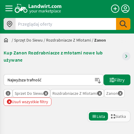
Przeglądaj oferty
/
Sprzęt Do Siewu
/
Rozdrabniacze Z Młotami
/
Zanon
Kup Zanon Rozdrabniacze z młotami nowe lub
używane
Tak sortuje się na Landwirt.com
Filtry
x
x
x
x
Sprzet Do Siewu
Rozdrabniacze Z Mlotami
Zanon
x
Usuń wszystkie filtry
Lista
Siatka