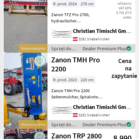
2600
R. prod. 2024
270 cm
wliczony
VAT 20%
4.741,67 €
Zanon TFZ Pro 2700,
MARKETPLACE
netto
hydraulischer
Oferty
Ogłoszenia
Seitenverschub , Typ młota:
Marketplace
Christian Timischl GmbH
dealerów
drobne
Młoty – Rozdrabniacz, Bieg
jałowy: Bieg jałowy w
8261 Sinabelkirchen
skrzyni biegów,
Sprzęt do
Dealer Premium Plus
Nowa maszyna
Hydrauliczny, Wałek tylny, :
siewu /
Zanon TMH Pro
Hydrauliczny
Cena
Zanon
2200
na
zapytanie
R. prod. 2023
220 cm
Zanon TMH Pro 2200
Seitenmulcher, Spiralrotor,
hydraulische
Christian Timischl GmbH
Seitenverschiebung ,
Frontschutz mit Ketten,
8261 Sinabelkirchen
Gelenkwelle Typ młota:
Sprzęt do
Dealer Premium Plus
Nowa maszyna
Młoty – Rozdrabniacz, Bieg
siewu /
Zanon TRP 2800
jałowy: Bie
8.990
Zanon