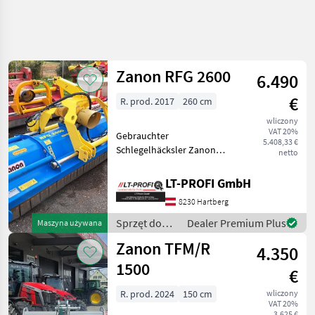
Uściślij
wyszukiwanie
Zanon RFG 2600
6.490
Kategoria
Kraj
Filtry
4
€
R. prod. 2017
260 cm
wliczony
Pokaż 10
AKTUALNA
Zresetuj
VAT 20%
Gebrauchter
ŚCIEŻKA
wyników
5.408,33 €
Schlegelhäcksler Zanon
netto
technika
RFG 2600 Sprzęt do siewu
rolnicza
Rozdrabniacze z młotami
LT-PROFI GmbH
Sprzet
Do
8230 Hartberg
Siewu
Sprzęt do
Dealer Premium Plus
Maszyna używana
Rozdrabniacze
siewu /
Z Mlotami
Zanon TFM/R
4.350
Zanon
Zanon
1500
€
WYBIERZ
R. prod. 2024
150 cm
wliczony
KATEGORIĘ
VAT 20%
3.625 €