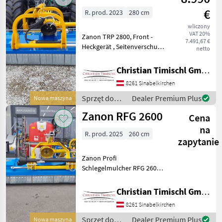
€
R. prod. 2023
280 cm
wliczony
VAT 20%
Zanon TRP 2800, Front -
7.491,67 €
Heckgerät , Seitenverschub
netto
, Getriebe mit doppeltem
Freilauf, 2 Reihen
Christian Timischl GmbH
Gegenschneide,
8261 Sinabelkirchen
höhenverstellbare
Stützkufen, hintere
Sprzęt do
Dealer Premium Plus
Nowa maszyna
Stützwalze höhenver
siewu /
Zanon RFG 2600
Cena
Zanon
na
R. prod. 2025
260 cm
zapytanie
Zanon Profi
Schlegelmulcher RFG 2600
Front- Heck mit
hydraulischen
Christian Timischl GmbH
Seitenverschub ,
8261 Sinabelkirchen
Beleuchtung inkl.
Warntafeln, Gelenkwelle
Sprzęt do
Dealer Premium Plus
Nowa maszyna