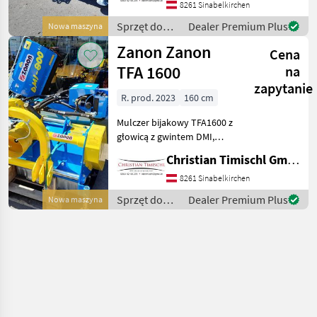
8261 Sinabelkirchen
Beleuchtung inkl.
Warntafeln Das reversible
Sprzęt do
Dealer Premium Plus
Nowa maszyna
Mulchgerät RFG ist für den
siewu /
Zanon Zanon
Front
Cena
Zanon
TFA 1600
na
zapytanie
R. prod. 2023
160 cm
Mulczer bijakowy TFA1600 z
głowicą z gwintem DMI,
samoolejeniem i
Christian Timischl GmbH
sterowaniem za pomocą
joysticka, skrzynią biegów z
8261 Sinabelkirchen
wolnym kołem,
Sprzęt do
Dealer Premium Plus
Nowa maszyna
hydraulicznym przesuwem
siewu /
bocznym. U
Zanon