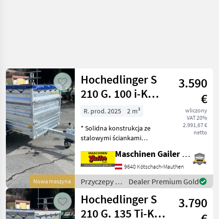
Hochedlinger S
3.590
210 G. 100 i-K
€
Compact 1000
R. prod. 2025
2 m³
wliczony
VAT 20%
FP, 2030 x 1120
2.991,67 €
* Solidna konstrukcja ze
mm
netto
stalowymi ściankami
profilowymi ocynkowanymi
Maschinen Gailer GmbH
ogniowo * Hamulec
nadjezdowy z
9640 Kötschach-Mauthen
automatycznym
Przyczepy /
Dealer Premium Gold
Nowa maszyna
hamowaniem podczas
Hochedlinger
Hochedlinger S
cofania * Maksymalna masa
3.790
całko
210 G. 135 Ti-K
€