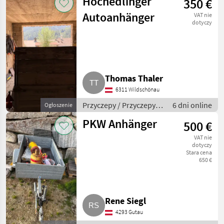
Hochedlinger
350 €
Autoanhänger
VAT nie
dotyczy
Thomas Thaler
6311 Wildschönau
Przyczepy / Przyczepy
6 dni online
Ogłoszenie
samochodówe
PKW Anhänger
500 €
VAT nie
dotyczy
Stara cena
650 €
Rene Siegl
4293 Gutau