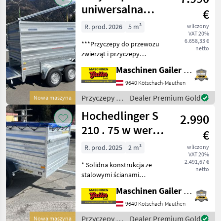
uniwersalna
€
Hochedlinger
R. prod. 2026
5 m³
wliczony
VAT 20%
TT.V 27 25 13 K
6.658,33 €
***Przyczepy do przewozu
Compact 1600
netto
zwierząt i przyczepy
KD
wielofunkcyjne Wysokiej
Maschinen Gailer GmbH
jakości produkt z Austrii –
stworzony przez
9640 Kötschach-Mauthen
profesjonalistów dla
Przyczepy /
Dealer Premium Gold
Nowa maszyna
profesjonalistów!! *
Hochedlinger
Hochedlinger S
Dokładna
2.990
210 . 75 w wersji
€
Compact 1000
R. prod. 2025
2 m³
wliczony
VAT 20%
FP, 2030 x 1120
2.491,67 €
* Solidna konstrukcja ze
mm
netto
stalowymi ścianami
profilowymi,
Maschinen Gailer GmbH
ocynkowanymi ogniowo *
Bez hamulców *
9640 Kötschach-Mauthen
Maksymalna masa
Przyczepy /
Dealer Premium Gold
Nowa maszyna