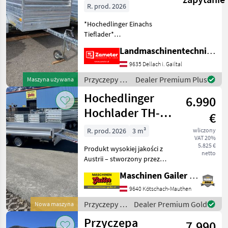
Compact 1000
R. prod. 2026
FP
*Hochedlinger Einachs
Tieflader*
*Kastenanhänger*
Landmaschinentechnik Zameter Petra
*ungebremst*
*Aufsatzwände H:6000mm*
9635 Dellach i. Gailtal
*Stahl feuerverzinkt*
Przyczepy /
Dealer Premium Plus
Maszyna używana
*Flachplane mit Gummiseil
Hochedlinger
Hochedlinger
montiert* *stabile Stahl
6.990
Hochlader TH-N
€
35 41 21 V-AL
R. prod. 2026
3 m³
wliczony
VAT 20%
5.825 €
Produkt wysokiej jakości z
netto
Austrii – stworzony przez
profesjonalistów dla
Maschinen Gailer GmbH
profesjonalistów!! *
Dokładne oznaczenie typu:
9640 Kötschach-Mauthen
TH-N 35 41 21 V-AL *
Przyczepy /
Dealer Premium Gold
Nowa maszyna
Solidna konstrukcja, p
Hochedlinger
Przyczepa
7.990