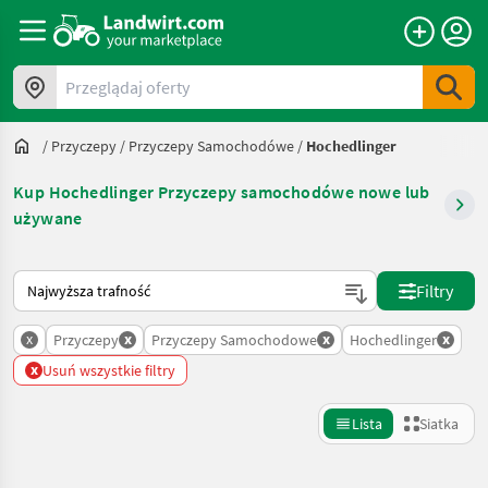
Przeglądaj oferty
/
Przyczepy
/
Przyczepy Samochodówe
/
Hochedlinger
Kup Hochedlinger Przyczepy samochodówe nowe lub
używane
Tak sortuje się na Landwirt.com
Filtry
x
x
x
x
Przyczepy
Przyczepy Samochodowe
Hochedlinger
x
Usuń wszystkie filtry
Lista
Siatka