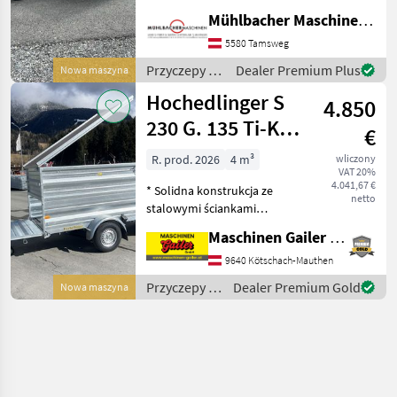
Lademaße 5100x2200 mm -
Mühlbacher Maschinen GmbH
Plattformanhänger mit V
Deichsel - Auflaufgebremst
5580 Tamsweg
mit Rückfahrm
Przyczepy /
Dealer Premium Plus
Nowa maszyna
Hochedlinger
Hochedlinger S
4.850
230 G. 135 Ti-K
€
Compact 1200
R. prod. 2026
4 m³
wliczony
VAT 20%
KD; 2230 x 1300
4.041,67 €
* Solidna konstrukcja ze
mm
netto
stalowymi ściankami
profilowymi ocynkowanymi
Maschinen Gailer GmbH
ogniowo * Hamulec
zderzeniowy z
9640 Kötschach-Mauthen
automatycznym cofaniem *
Przyczepy /
Dealer Premium Gold
Nowa maszyna
Maksymalna masa
Hochedlinger
całkowita 1350 kg * Wy