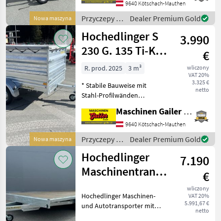
wywrotka samochodowa
9640 Kötschach-Mauthen
marki Hochedlinger z
Przyczepy /
Dealer Premium Gold
Nowa maszyna
następującym wyposażen
Hochedlinger
Hochedlinger S
3.990
230 G. 135 Ti-K
€
Compact 1000
R. prod. 2025
3 m³
wliczony
VAT 20%
FP,
3.325 €
* Stabile Bauweise mit
2230x1300mm
netto
Stahl-Profilwänden
feuerverzinkt *
Maschinen Gailer GmbH
auflaufgebremst mit
Rückfahrautomatik * max.
9640 Kötschach-Mauthen
Gesamtgewicht 1350kg *
Przyczepy /
Dealer Premium Gold
Nowa maszyna
Lademaße innen ca.:
Hochedlinger
Hochedlinger
2230x1300mm * G
7.190
Maschinentransporter
€
Hochlader
wliczony
Hochedlinger Maschinen-
VAT 20%
5,10x2,20m
5.991,67 €
und Autotransporter mit
3,5to
netto
niedrigem Fahrwerk -