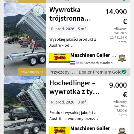
całkowita 750 kg * Wymiary
Hochedlinger
Wywrotka
ładunkowe wewnątrz ok.:
14.990
203
trójstronna
€
Hochedlinger
R. prod. 2026
5 m³
wliczony
VAT 20%
TH-3SKE 35 37
12.491,67 €
Wysokiej jakości produkt z
17
netto
Austrii – od
profesjonalistów dla
Maschinen Gailer GmbH
profesjonalistów!
Wywrotka trójstronna
9640 Kötschach-Mauthen
Hochedlinger o
Przyczepy /
Dealer Premium Gold
Nowa maszyna
następujących cechach: *
Hochedlinger
Hochedlinger –
Dokładne oznaczenie
9.000
model
wywrotka z tyłu
€
Hochedlinger
R. prod. 2026
3 m³
wliczony
VAT 20%
TH-RK 27 25 16
7.500 €
Produkt wysokiej jakości z
netto
Austrii – stworzony przez
profesjonalistów dla
Maschinen Gailer GmbH
profesjonalistów!! Jest to