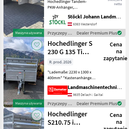
Hochedlinger Tandem-
netto
PKW-Anhänger,
Humbaur
Brückenmaß ca. 4, 10x2,
Stöckl Johann Landmaschinen GesmbH & Co KG
10m, Nutzlast 2090kg,
Pongratz
Bereifung 195/50-13,
6363 Westendorf
Gutachten gültig bis 11/25,
Przyczepy /
Dealer Premium Plus
Maszyna używana
Böckmann
Stützen hinten, Standort
Hochedlinger
Hochedlinger S
Westendorf (A
Cena
TPV
230 G 135 Ti
na
zapytanie
compact 1000 FP
Eduard
R. prod. 2026
Pokaż
*Lademaße: 2230 x 1300 x
wszystkie
400mm* *Kastenanhänger*
27
*auflaufgebremst mit
Landmaschinentechnik Zameter Petra
Rückfahrautomatik*
MARKETPLACE
*Deichselstützrad verstärkt
9635 Dellach i. Gailtal
mit Kurbelautomatik*
Przyczepy /
Dealer Premium Plus
Maszyna używana
Oferty
Ogłoszenia
*Aufsatzbordwände H: 60
Marketplace
Hochedlinger
dealerów
drobne
Hochedlinger
Cena
S210.75 i
na
zapytanie