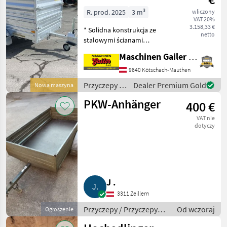
Compact 1000
R. prod. 2025
3 m³
wliczony
VAT 20%
FP, 2030 x 1300
3.158,33 €
* Solidna konstrukcja ze
mm
netto
stalowymi ścianami
profilowymi,
Maschinen Gailer GmbH
ocynkowanymi ogniowo *
Hamulec nadjezdowy z
9640 Kötschach-Mauthen
automatycznym cofaniem *
Przyczepy /
Dealer Premium Gold
Nowa maszyna
Maksymalna masa
Hochedlinger
całkowita 1350 kg * Wym
PKW-Anhänger
400 €
VAT nie
dotyczy
J .
3311 Zeillern
Przyczepy / Przyczepy
Od wczoraj
Ogłoszenie
samochodówe