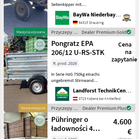
Seitenkipper mit
HandpumpeAuflaufbremseBrücken-
BayWa Niederbayern
Maße: 5m x 1, 85m x 0,
64mStahlunterbauHolzboden
94315 Straubing
und BordwändeHolzboden
Przyczepy /
Dealer Premium Gold
Maszyna używana
muss zum Teil erneuert
Sonstige
Pongratz EPA
werden
Cena
206/12 U-RS-STK
na
zapytanie
R. prod. 2026
in Serie HzG 750kg einachs
ungebremst Stirnwand
klappbar Aufsatzwände
Landforst TechnikCenter Knittelfeld
600mm Flachplane grau
Um Ihnen unnötige
8723 Kobenz bei Knittelfeld
Wartezeiten oder
Przyczepy /
Dealer Premium Plus
Nowa maszyna
Wegstrecken zu ersparen,
Pongratz
Pühringer o
bitten wir
4.600
ładowności 4
€
tony – wywrotka
wliczony