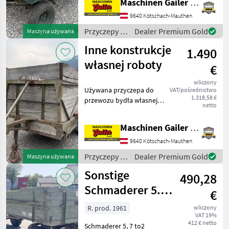
Maschinen Gailer GmbH
9640 Kötschach-Mauthen
Przyczepy /
Dealer Premium Gold
Maszyna używana
Sonstige
Inne konstrukcje
1.490
własnej roboty
€
wliczony
Używana przyczepa do
VAT/pośrednictwo
1.318,58 €
przewozu bydła własnej
netto
konstrukcji. * Wymiary
wewnętrzne dł./szer./wys.:
Maschinen Gailer GmbH
350/160/180 cm * Miejsce
dla ok. 6 krów * Konstrukcja
9640 Kötschach-Mauthen
drewniana * Mech
Przyczepy /
Dealer Premium Gold
Maszyna używana
Sonstige
Sonstige
490,28
Schmaderer 5.7
€
Tonnen
R. prod. 1961
wliczony
VAT 19%
412 € netto
Schmaderer 5, 7 to2