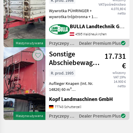
R. prod. 1998
VAT/pośrednictwo
trójstronna
4.070,80 €
Wywrotka PÜHRINGER +
netto
wywrotka trójstronna + 1
oś + wymiary platformy 2,
BULLA Landtechnik GmbH
95 m x 1, 8 m + stalowe
burty – 2 x 40 cm +
4595 Waldneukirchen
drewniana ścianka
Przyczepy /
Dealer Premium Plus
Maszyna używana
nadstawkowa 70 cm + masa
Pühringer
Sonstige
całkowi
17.731
Abschiebewagen
€
-
R. prod. 1995
wliczony
VAT 19%
Schubbodenanhänger
14.900 €
Auflieger Knapen (Int. Nr.
Knapen 60m³
netto
14826) 60 m³
Abschiebewagen /
Kopf Landmaschinen GmbH
Schubbodenanhänger
Lenkachse / Liftachse
77743 Schutterzell
Baujahr 1995 3-Achs
Przyczepy /
Dealer Premium Plus
Maszyna używana
Bereifung 385/65/22, 5 60m³
Sonstige
Ladevolumen Länge