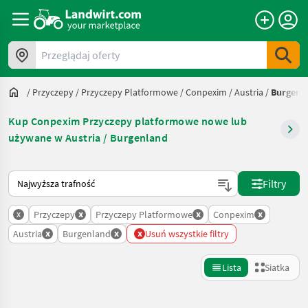
Przeglądaj oferty
/
Przyczepy
/
Przyczepy Platformowe
/
Conpexim
/
Austria
/
Burgenl
Kup Conpexim Przyczepy platformowe nowe lub
używane w Austria / Burgenland
Tak sortuje się na Landwirt.com
Filtry
x
x
x
x
Przyczepy
Przyczepy Platformowe
Conpexim
x
x
x
Austria
Burgenland
Usuń wszystkie filtry
Lista
Siatka