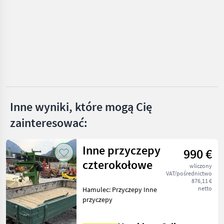
Metal-Fach
Fliegl
Farmtech
Krone
Inne wyniki, które mogą Cię
Schwarzmüller
zainteresować:
Pokaż
wszystkie
8
Inne przyczepy
990 €
czterokołowe
MARKETPLACE
wliczony
VAT/pośrednictwo
Oferty
Ogłoszenia
876,11 €
Marketplace
netto
Hamulec: Przyczepy Inne
dealerów
drobne
przyczepy