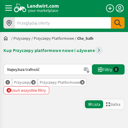
Przeglądaj oferty
/
Przyczepy
/
Przyczepy Platformowe
/
Chx_balb
Kup Przyczepy platformowe nowe i używane
Tak sortuje się na Landwirt.com
Filtry
1
x
x
x
Przyczepy
Przyczepy Platformowe
x
Usuń wszystkie filtry
Lista
Siatka