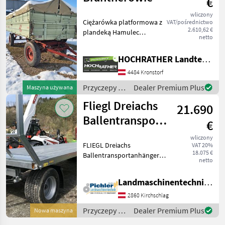
€
wliczony
Ciężarówka platformowa z
VAT/pośrednictwo
2.610,62 €
plandeką Hamulec
netto
pneumatyczny 1-rurowy
Tylne oświetlenie uliczne
HOCHRATHER Landtechnik GmbH
Sprężyny podnoszące
ścianę boczną Rok budowy
4484 Kronstorf
1976 Liczba osi (konfigura
Przyczepy /
Dealer Premium Plus
Maszyna używana
Sonstige
Fliegl Dreiachs
21.690
Ballentransportanhänger
€
DPW 180 B
wliczony
FLIEGL Dreiachs
VAT 20%
18.075 €
Ballentransportanhänger
netto
DPW 180 B - Zurrlöcher und
Zurrösen seitlich im Profil
Landmaschinentechnik Pichler GmbH
integriert - Brücke 9900 mm
x 2480 mm - 3-Achs
2860 Kirchschlag
Fahrgestell - Zug
Przyczepy /
Dealer Premium Plus
Nowa maszyna
Fliegl