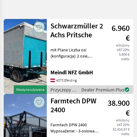
Uściślij
wyszukiwanie
Schwarzmüller 2
6.960
Kategoria
Kraj
Filtry
3
Achs Pritsche
€
wliczony
Pokaż 7
AKTUALNA
mit Plane Liczba osi
Zresetuj
VAT 20%
ŚCIEŻKA
wyników
5.800 €
(konfiguracja): 2 osie,
netto
technika
Hamulec pneumatyczny z
rolnicza
regulatorem siły
Meindl NFZ GmbH
hamowania, Hamulec:
Przyczepy
Hamulec pneumatyczny,
4070 Eferding
Przyczepy
Plandeka Przyczepy
Platformowe
Przyczepy /
Dealer Premium Plus
Maszyna używana
Przyczepy platformowe
Schwarzmüller
Farmtech DPW
WYBIERZ
38.900
KATEGORIĘ
2400
€
Sonstige
3
wliczony
Farmtech DPW 2400
VAT 20%
32.416,67 €
Fliegl
2
Wyposażenie: - 3-osiowa
netto
przyczepa platformowa - 2-