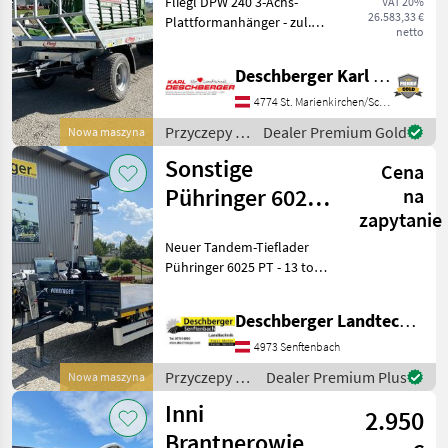
Fliegl DPW 240 3-Achs-
VAT 20%
26.583,33 €
Plattformanhänger - zul.
netto
Gesamtgewicht: 24.000 kg
mit Zugdeichsel, Zugöse, 2-
Deschberger Karl Landtechnik GesmbH & Co KG
Kreis-Druckluftbremse mit
ALB, Rahmen verzinkt mit
4774 St. Marienkirchen/Schärding
integriertem Pa
Przyczepy /
Dealer Premium Gold
Nowa maszyna
Fliegl
Sonstige
Cena
Pühringer 6025
na
zapytanie
PT
Neuer Tandem-Tieflader
Pühringer 6025 PT - 13 to
Zul.Ges.Gew. - Plateau 6000
x 2500mm -
Deschberger Landtechnik GmbH
Plateauanhänger hinten
abgeschrägt mit hydr.
4973 Senftenbach
Auffahrrampen 600mm -
Przyczepy /
Dealer Premium Plus
Nowa maszyna
Zentr
Sonstige
Inni
2.950
Brantnerowie