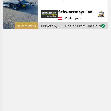
Schweißkonstruktion -
Drehschemel mit kräftigen
Schwarzmayr Landtechnik GmbH - Gampern
Kugeldrehkranz -
Heckabstützung klappbar -
4851 Gampern
Unterlegkeile m
Przyczepy /
Dealer Premium Gold
Nowa maszyna
Fliegl