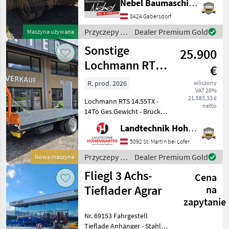
Nebel Baumaschinen
Hydrauliczna blokada ścian
Oferty
Ogłoszenia
8424 Gabersdorf
Marketplace
kabiny Przyczepy
dealerów
drobne
Niskopodwoziowe
Przyczepy /
Dealer Premium Gold
Maszyna używana
Fliegl
Sonstige
25.900
Lochmann RTS
€
14.55TX (25966)
R. prod. 2026
wliczony
VAT 20%
21.583,33 €
Lochmann RTS 14.55TX -
netto
14To Ges.Gewicht - Brücke
2450x5500 mm - Stirngitter
Landtechnik Hohenwarter GmbH
für Ballentransport -
Tandemachsen “Bogie“
5092 St. Martin bei Lofer
pendelnd u. gefedert -
Przyczepy /
Dealer Premium Gold
Nowa maszyna
Brücke hydr. nach hint
Sonstige
Fliegl 3 Achs-
Cena
Tieflader Agrar
na
zapytanie
Nr. 69153 Fahrgestell
Tieflade Anhänger - Stahl