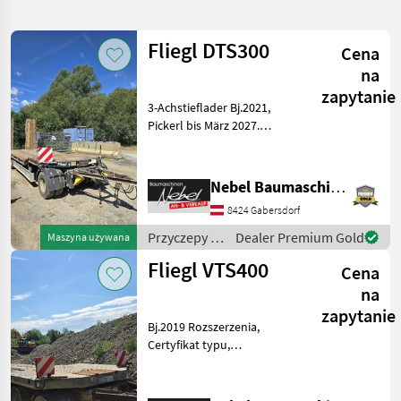
wyszukiwanie
Fliegl DTS300
Cena
Kategoria
Kraj
Filtry
3
na
zapytanie
3-Achstieflader Bj.2021,
Pokaż 4
AKTUALNA
Zresetuj
Pickerl bis März 2027.
ŚCIEŻKA
wyników
Rozszerzenia, Certyfikat
technika
typu, Hydrauliczna noga
rolnicza
podpierająca,
Nebel Baumaschinen
Przyczepy
Automatyczna ściana tylna,
8424 Gabersdorf
Hydrauliczna blokada ścian
Niskopodwoziowe
kabin
Przyczepy /
Dealer Premium Gold
Maszyna używana
Fliegl
WYBIERZ
Fliegl VTS400
KATEGORIĘ
Cena
na
Fliegl
3
zapytanie
Bj.2019 Rozszerzenia,
Sonstige
1
Certyfikat typu,
Hydrauliczna noga
podpierająca,
MARKETPLACE
Automatyczna ściana tylna,