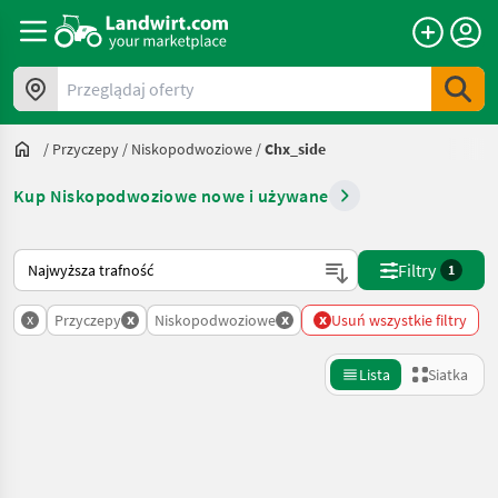
Przeglądaj oferty
/
Przyczepy
/
Niskopodwoziowe
/
Chx_side
Kup Niskopodwoziowe nowe i używane
Tak sortuje się na Landwirt.com
Filtry
1
x
x
x
x
Przyczepy
Niskopodwoziowe
Usuń wszystkie filtry
Lista
Siatka
Uściślij