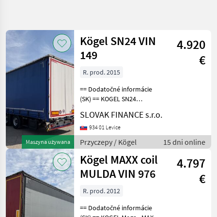
Uściślij
wyszukiwanie
Kögel SN24 VIN
4.920
Kategoria
Kraj
Filtry
4
149
€
R. prod. 2015
Pokaż 7
AKTUALNA
Zresetuj
ŚCIEŻKA
wyników
== Dodatočné informácie
technika
(SK) == KOGEL SN24
rolnicza
LOWDECK trojstranka s
SLOVAK FINANCE s.r.o.
korytom na zvitky r.v.
Przyczepy
05/2015, kotúčové brzdy,
934 01 Levice
Naczepy
zdvíhacia náprava, mulda-
Przyczepy / Kögel
15 dni online
Maszyna używana
7, 2m, vnútorná výška- 3
Koegel
Kögel MAXX coil
4.797
WYBIERZ
MULDA VIN 976
KATEGORIĘ
€
R. prod. 2012
Kögel
== Dodatočné informácie
Schmitz