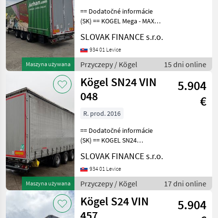
== Dodatočné informácie
(SK) == KOGEL Mega - MAXX
S24 trojstranka LOWDECK
SLOVAK FINANCE s.r.o.
r.v.03/2011, zdvíhacia
náprava, kotúčové brzdy,
934 01 Levice
vnútorná výška: 3 m, váha:
Przyczepy / Kögel
15 dni online
Maszyna używana
6500 kg, celk
Kögel SN24 VIN
5.904
048
€
R. prod. 2016
== Dodatočné informácie
(SK) == KOGEL SN24
LOWDECK trojstrannka r.v.
SLOVAK FINANCE s.r.o.
05/2016, kotúčové brzdy,
zdvíhacia náprava,
934 01 Levice
neprezerateľná plachta,
Przyczepy / Kögel
17 dni online
Maszyna używana
vnútorná výška 3m,
Kögel S24 VIN
mechan
5.904
457