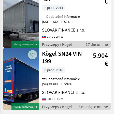
€
R. prod. 2014
== Dodatočné informácie
(SK) == KOGEL S24
LOWDECK trojstranka, r.v.
SLOVAK FINANCE s.r.o.
01/2015, kotúčové brzdy,
zdvíhacia náprava, na
934 01 Levice
vzduchu, vnútorná výška
Przyczepy / Kögel
17 dni online
Maszyna używana
3m, váha: 6.602 kg, 39.
Kögel SN24 VIN
5.904
199
€
R. prod. 2016
== Dodatočné informácie
(SK) == KOGEL SN24
LOWDECK MULDA
SLOVAK FINANCE s.r.o.
trojstranka s korytom na
zvitky r.v. 01/2016,
934 01 Levice
kotúčové brzdy, zdvíhacia
Przyczepy / Kögel
3 miesiące online
Maszyna używana
náprava, vnútorná výška-