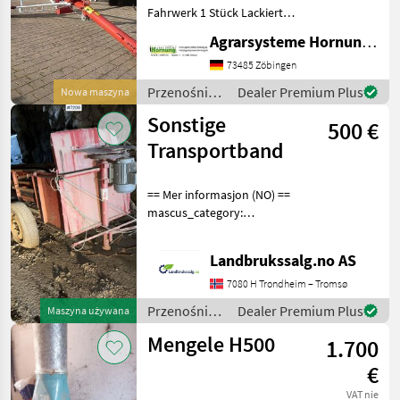
Fahrwerk 1 Stück Lackierte
Stahlausführung - Länge
Agrarsysteme Hornung GmbH & Co. KG
12.30 m – Durchmesser 200
mm - Leistung 50 t
73485 Zöbingen
Przenośniki
Dealer Premium Plus
Nowa maszyna
/ Sonstige
Sonstige
500 €
Transportband
== Mer informasjon (NO) ==
mascus_category:
othertractoracc Please
provide reference number
Landbrukssalg.no AS
upon request: 7206 See
en.landbrukssalg.no/7206
7080 H Trondheim – Tromsø
for more images Beskri
Przenośniki
Dealer Premium Plus
Maszyna używana
/ Sonstige
Mengele H500
1.700
€
VAT nie