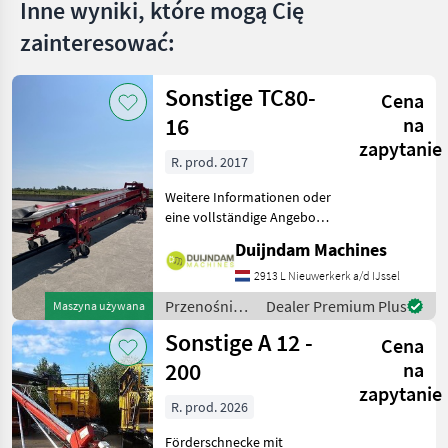
Inne wyniki, które mogą Cię
zainteresować:
Sonstige TC80-
Cena
16
na
zapytanie
R. prod. 2017
Weitere Informationen oder
eine vollständige Angebot?
Fragen Sie das einfach und
Duijndam Machines
schnell an auf unsere
Duijndam Machines
2913 L Nieuwerkerk a/d IJssel
Website! Sie können uns
Przenośniki
Dealer Premium Plus
Maszyna używana
auch anrufen.Alle zu
/ Sonstige
Sonstige A 12 -
Cena
200
na
zapytanie
R. prod. 2026
Förderschnecke mit