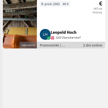
€
R. prod. 2002
40 h
VAT nie
dotyczy
Leopold Hoch
2000 Oberolberndorf
Przenośniki /
2 dni online
Ogłoszenie
Przenośniki dmuchawe