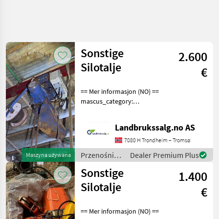
Uściślij
wyszukiwanie
Sonstige
2.600
Kategoria
Kraj
Filtry
3
1
Silotalje
€
Pokaż 2
AKTUALNA
== Mer informasjon (NO) ==
Zresetuj
ŚCIEŻKA
wyników
mascus_category:
technika
constructioncomponents
rolnicza
Please provide reference
Landbrukssalg.no AS
number upon request: 7257
Przenosniki
See
7080 H Trondheim – Tromsø
Urzadzenia
en.landbrukssalg.no/7257
Rozdzielajace
Przenośniki
Dealer Premium Plus
Maszyna używana
for more images
/ Sonstige
Sonstige
WYBIERZ
1.400
KATEGORIĘ
Silotalje
€
Urządzenia rozdzielające
2
== Mer informasjon (NO) ==