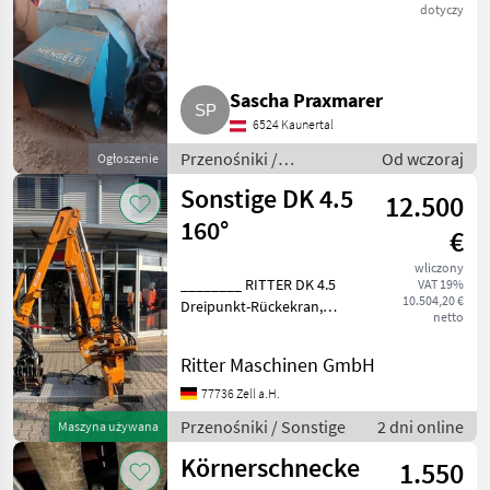
dotyczy
Sascha Praxmarer
6524 Kaunertal
Przenośniki /
Od wczoraj
Ogłoszenie
Przenośniki dmuchawe
Sonstige DK 4.5
12.500
160°
€
wliczony
________ RITTER DK 4.5
VAT 19%
10.504,20 €
Dreipunkt-Rückekran,
netto
gebraucht S/N:
11.DK45.0111 Baujahr
Ritter Maschinen GmbH
11/2011 Rotator 45 kN
Holzgreifer B1600
77736 Zell a.H.
Rückeschild 1, 5 m
Przenośniki / Sonstige
2 dni online
Maszyna używana
Steuerblock mit 1 Joystick
Körnerschnecke
1.550