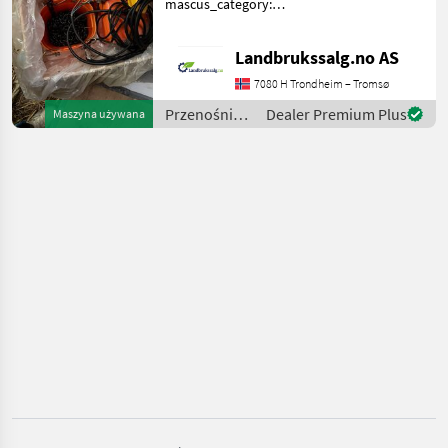
mascus_category:
MARKETPLACE
othertractoracc merke:
Oferty
Ogłoszenia
Silotalje Please provide
Marketplace
Landbrukssalg.no AS
dealerów
drobne
reference number upon
request: 7216 See
7080 H Trondheim – Tromsø
en.landbrukssalg.no/7216
Przenośniki
Dealer Premium Plus
Maszyna używana
for m
/ Sonstige