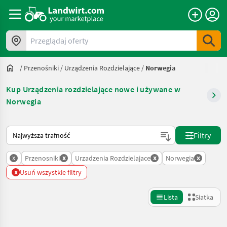
Przeglądaj oferty
/
Przenośniki
/
Urządzenia Rozdzielające
/
Norwegia
Kup Urządzenia rozdzielające nowe i używane w
Norwegia
Tak sortuje się na Landwirt.com
Filtry
x
x
x
x
Przenosniki
Urzadzenia Rozdzielajace
Norwegia
x
Usuń wszystkie filtry
Lista
Siatka