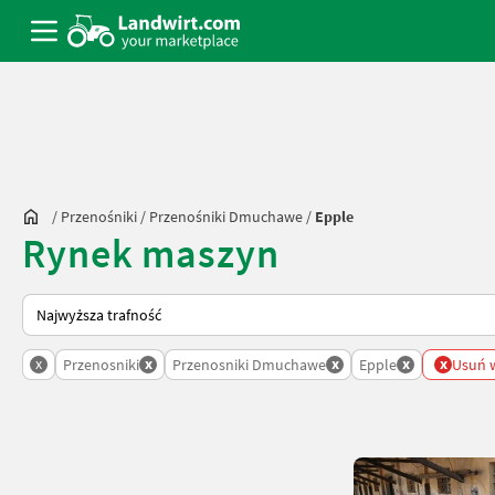
/
Przenośniki
/
Przenośniki Dmuchawe
/
Epple
Rynek maszyn
Tak sortuje się na Landwirt.com
x
x
x
x
x
Przenosniki
Przenosniki Dmuchawe
Epple
Usuń w