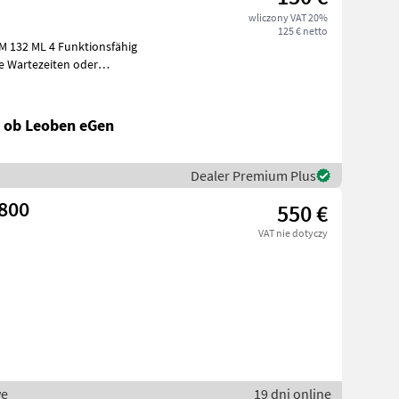
wliczony VAT 20%
125 € netto
AM 132 ML 4 Funktionsfähig
 Sie um
l ob Leoben eGen
Dealer Premium Plus
 800
550 €
VAT nie dotyczy
we
19 dni online