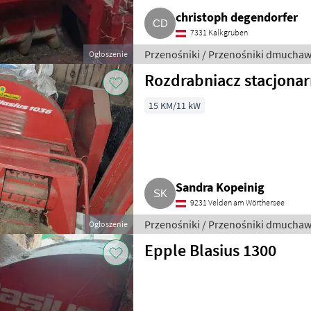
christoph degendorfer
7331 Kalkgruben
Przenośniki / Przenośniki dmucha
Ogłoszenie
Rozdrabniacz stacjonar
15 KM/11 kW
Sandra Kopeinig
9231 Velden am Wörthersee
Przenośniki / Przenośniki dmucha
Ogłoszenie
Epple Blasius 1300