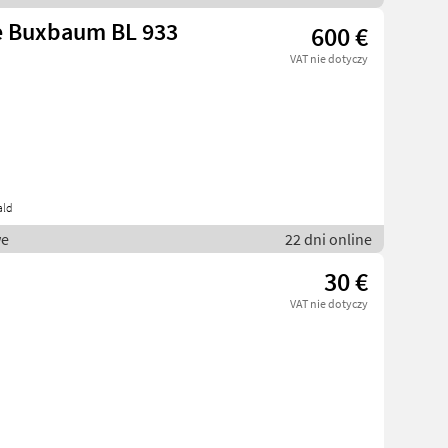
le Buxbaum BL 933
600 €
VAT nie dotyczy
ald
we
22 dni online
30 €
VAT nie dotyczy