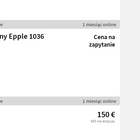
we
1 miesiąc online
ny Epple 1036
Cena na
zapytanie
we
1 miesiąc online
150 €
VAT nie dotyczy