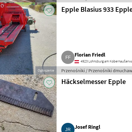
Epple Blasius 933 Epp
Florian Friedl
4923 Lohnsburg am Kobernaußerw
Przenośniki / Przenośniki dmucha
Ogłoszenie
Häckselmesser Epple
Josef Ringl