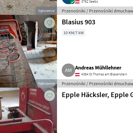
3762 Seebs
Przenośniki / Przenośniki dmucha
Ogłoszenie
Blasius 903
10 KM/7 kW
Andreas Mühllehner
4364 St.Thomas am Blasenstein
Przenośniki / Przenośniki dmucha
Ogłoszenie
Epple Häcksler, Epple 