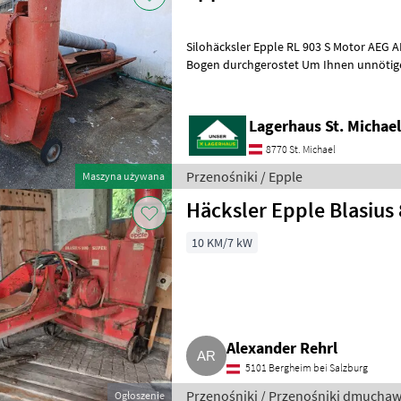
Silohäcksler Epple RL 903 S Motor AEG 
Bogen durchgerostet Um Ihnen unnötige Wartezeiten oder
Wegstrecken zu ersparen, bitten wir
Lagerhaus St. Michae
8770 St. Michael
Przenośniki / Epple
Maszyna używana
Häcksler Epple Blasius
10 KM/7 kW
Alexander Rehrl
5101 Bergheim bei Salzburg
Przenośniki / Przenośniki dmucha
Ogłoszenie