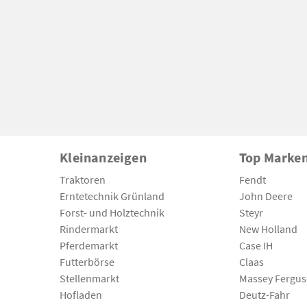
Kleinanzeigen
Top Marke
Traktoren
Fendt
Erntetechnik Grünland
John Deere
Forst- und Holztechnik
Steyr
Rindermarkt
New Holland
Pferdemarkt
Case IH
Futterbörse
Claas
Stellenmarkt
Massey Fergu
Hofladen
Deutz-Fahr