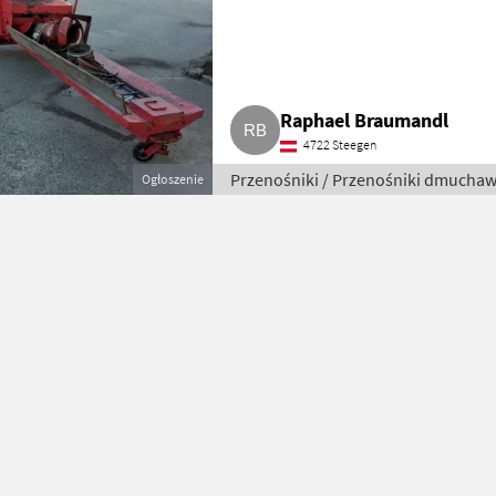
Raphael Braumandl
4722 Steegen
Przenośniki / Przenośniki dmucha
Ogłoszenie