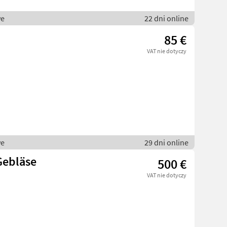
we
22 dni online
85 €
VAT nie dotyczy
we
29 dni online
Gebläse
500 €
VAT nie dotyczy