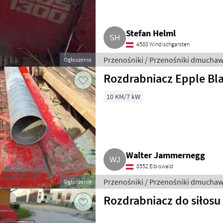
Stefan Helml
4580 Windischgarsten
Przenośniki / Przenośniki dmucha
Ogłoszenie
Rozdrabniacz Epple Bla
10 KM/7 kW
Walter Jammernegg
8552 Eibiswald
Przenośniki / Przenośniki dmucha
Ogłoszenie
Rozdrabniacz do siłosu