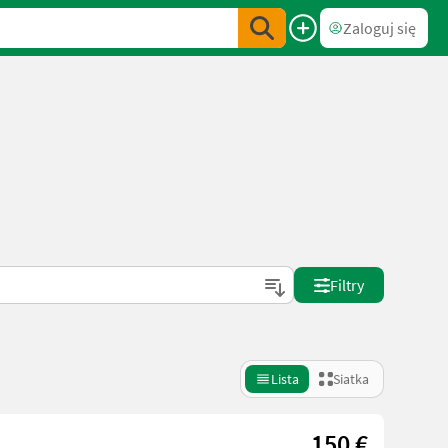
Zaloguj się
Filtry
Lista
Siatka
150 €