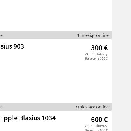
we
1 miesiąc online
sius 903
300 €
VAT nie dotyczy
Stara cena 350 €
we
3 miesiące online
 Epple Blasius 1034
600 €
VAT nie dotyczy
Stara cena 800 €