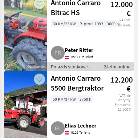
Antonio Carraro
12.000
Transportery rolnicze
Bitrac HS
€
VAT nie
30 KM/22 kW
R. prod. 1993
3000 h
dotyczy
Peter Ritter
8511 Greisdorf
Pojazdy silnikowe
24 dni online
Ogłoszenie
rolnicze /
Antonio Carraro
12.200
Transportery rolnicze
5500 Bergtraktor
€
VAT nie
50 KM/37 kW
3750 h
dotyczy
Stara cena
13.000 €
Elias Lechner
6123 Terfens