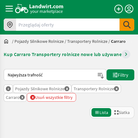
Przeglądaj oferty
/
Pojazdy Silnikowe Rolnicze
/
Transportery Rolnicze
/
Carraro
Kup Carraro Transportery rolnicze nowe lub używane
Tak sortuje się na Landwirt.com
Filtry
x
x
x
Pojazdy Silnikowe Rolnicze
Transportery Rolnicze
x
x
Carraro
Usuń wszystkie filtry
Lista
Siatka