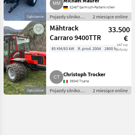
Michael Maurer
82467 Garmisch-Partenkirchen
Pojazdy silnikowe
2 miesiące online
Ogłoszenie
rolnicze /
Mähtrack
33.500
Transportery
rolnicze
Carraro 9400TTR
€
VAT nie
85 KM/63 kW
R. prod. 2004
2800 h
dotyczy
Christoph Trocker
39040 Tisana
Pojazdy silnikowe
2 miesiące online
Ogłoszenie
rolnicze /
Transportery
rolnicze