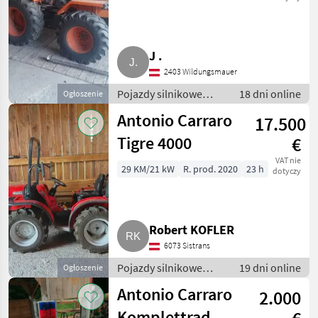
J .
2403 Wildungsmauer
Pojazdy silnikowe
18 dni online
Ogłoszenie
rolnicze /
Antonio Carraro
17.500
Transportery rolnicze
Tigre 4000
€
VAT nie
29 KM/21 kW
R. prod. 2020
23 h
dotyczy
Robert KOFLER
6073 Sistrans
Pojazdy silnikowe
19 dni online
Ogłoszenie
rolnicze /
Antonio Carraro
2.000
Transportery rolnicze
Komplettrad