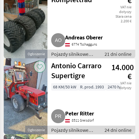
€
VAT nie
dotyczy
Stara cena
2.200 €
Andreas Oberer
6774 Tschagguns
Pojazdy silnikowe
21 dni online
Ogłoszenie
rolnicze /
Antonio Carraro
14.000
Transportery rolnicze
Supertigre
€
VAT nie
68 KM/50 kW
R. prod. 1993
2470 h
dotyczy
Peter Ritter
8511 Greisdorf
Pojazdy silnikowe
24 dni online
Ogłoszenie
rolnicze /