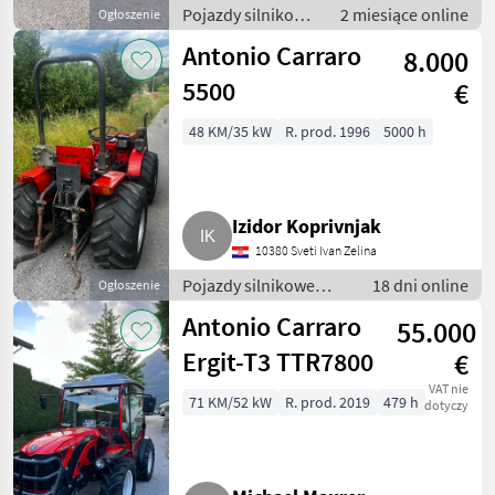
Pojazdy silnikowe
2 miesiące online
Ogłoszenie
rolnicze /
Antonio Carraro
8.000
Transportery
rolnicze
5500
€
48 KM/35 kW
R. prod. 1996
5000 h
Izidor Koprivnjak
10380 Sveti Ivan Zelina
Pojazdy silnikowe
18 dni online
Ogłoszenie
rolnicze /
Antonio Carraro
55.000
Transportery rolnicze
Ergit-T3 TTR7800
€
VAT nie
71 KM/52 kW
R. prod. 2019
479 h
dotyczy