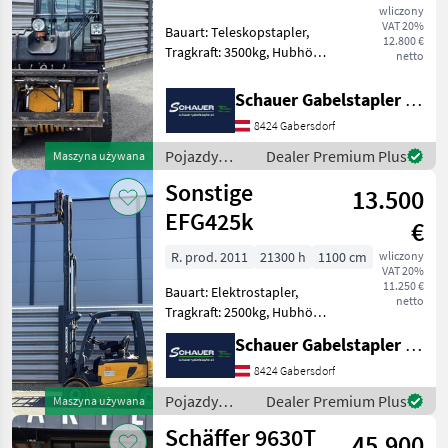
wliczony
VAT 20%
Bauart: Teleskopstapler,
12.800 €
Tragkraft: 3500kg, Hubhöhe:
netto
4400mm, Batterie: Starter
10V , Bereifung vorne:
Schauer Gabelstapler GmbH
Vollgummi Einfach 60 - 80%
8424 Gabersdorf
, Bereifung hinten:
Vollgummi Einfac
Pojazdy
Dealer Premium Plus
Maszyna używana
silnikowe
Sonstige
13.500
rolnicze /
Sonstige
EFG425k
€
R. prod. 2011
21300 h
1100 cm
wliczony
VAT 20%
11.250 €
Bauart: Elektrostapler,
netto
Tragkraft: 2500kg, Hubhöhe:
4450mm, Bauhöhe:
Schauer Gabelstapler GmbH
2060mm, Freihub: 1530mm,
Gabellänge: 1200mm,
8424 Gabersdorf
Batterie: Hawker PzS Bj.
Pojazdy
Dealer Premium Plus
Maszyna używana
2017 80V 650Ah , Bereifung
silnikowe
Schäffer 9630T
45.900
rolnicze /