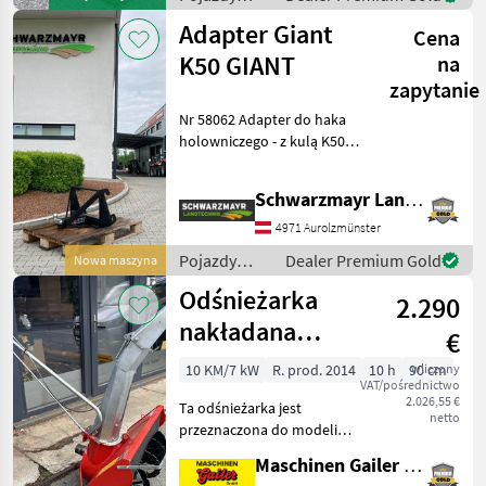
silnikowe
Adapter Giant
Cena
rolnicze /
Reform
K50 GIANT
na
zapytanie
Nr 58062 Adapter do haka
holowniczego - z kulą K50 -
z mocowaniem GIANT
Zespół sprzedaży firmy
Schwarzmayr Landtechnik GmbH - Aurolzmünster
Schwarzmayr chętnie
zaprezentuje Państwu
4971 Aurolzmünster
urządzenie/maszynę i pros
Pojazdy
Dealer Premium Gold
Nowa maszyna
silnikowe
Odśnieżarka
2.290
rolnicze /
Giant
nakładana
€
Cerruti DX 900
10 KM/7 kW
R. prod. 2014
10 h
90 cm
wliczony
VAT/pośrednictwo
pasująca do
2.026,55 €
Ta odśnieżarka jest
maszyn Aebi
netto
przeznaczona do modeli
Aebi CC36–CC66 i ma
Maschinen Gailer GmbH
szerokość roboczą ok. 90