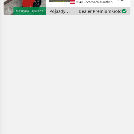
cm oraz wysokość
9640 Kötschach-Mauthen
odśnieżania ok. 60 cm.
Pojazdy
Dealer Premium Gold
Maszyna używana
Urządzenie waży ok. 80 kg i
silnikowe
wymaga mo
rolnicze /
Cerruti