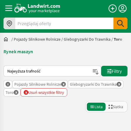
Przeglądaj oferty
/
Pojazdy Silnikowe Rolnicze
/
Glebogryzarki Do Trawnika
/
Toro
Rynek maszyn
Tak sortuje się na Landwirt.com
Filtry
x
x
x
Pojazdy Silnikowe Rolnicze
Glebogryzarki Do Trawnika
x
x
Toro
Usuń wszystkie filtry
Lista
Siatka