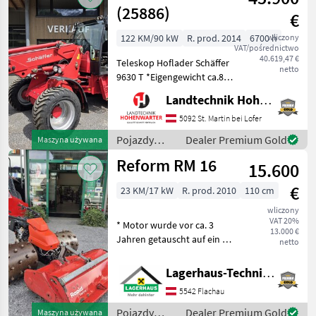
Sonstige
(25886)
€
122 KM/90 kW
R. prod. 2014
6700 h
wliczony
VAT/pośrednictwo
40.619,47 €
Teleskop Hoflader Schäffer
netto
9630 T *Eigengewicht ca.8 t
*Bereifung 400/55-22, 5
Landtechnik Hohenwarter GmbH
*Kipplast 4200 kg
*Radstand 2.52 m
5092 St. Martin bei Lofer
*Fahrgeschwindigkeit 20
Pojazdy
Dealer Premium Gold
Maszyna używana
km/h *Wenderadius innen
silnikowe
Reform RM 16
4.7
15.600
rolnicze /
Schäffer
€
23 KM/17 kW
R. prod. 2010
110 cm
wliczony
VAT 20%
* Motor wurde vor ca. 3
13.000 €
Jahren getauscht auf ein 23
netto
PS Modell * inkl. 4 reihige
Eisenstachelwalzen * inkl.
Lagerhaus-Technik Flachau
Mulcher 110cm Breit Bj.:
5542 Flachau
2019 Wir bitten telefoni
Pojazdy
Dealer Premium Gold
Maszyna używana