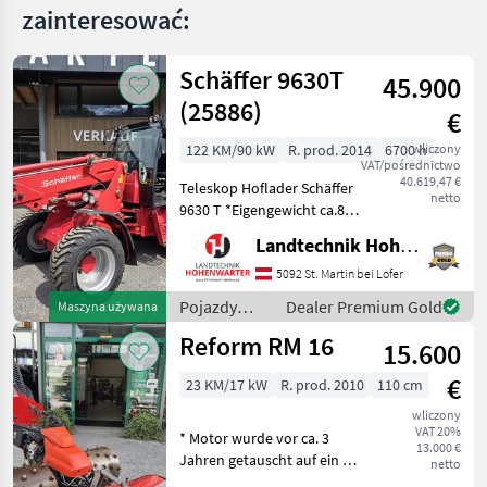
zainteresować:
Schäffer 9630T
45.900
(25886)
€
122 KM/90 kW
R. prod. 2014
6700 h
wliczony
VAT/pośrednictwo
40.619,47 €
Teleskop Hoflader Schäffer
netto
9630 T *Eigengewicht ca.8 t
*Bereifung 400/55-22, 5
Landtechnik Hohenwarter GmbH
*Kipplast 4200 kg
*Radstand 2.52 m
5092 St. Martin bei Lofer
*Fahrgeschwindigkeit 20
Pojazdy
Dealer Premium Gold
Maszyna używana
km/h *Wenderadius innen
silnikowe
Reform RM 16
4.7
15.600
rolnicze /
Schäffer
€
23 KM/17 kW
R. prod. 2010
110 cm
wliczony
VAT 20%
* Motor wurde vor ca. 3
13.000 €
Jahren getauscht auf ein 23
netto
PS Modell * inkl. 4 reihige