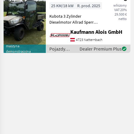
Realtree
25 KM/18 kW
R. prod. 2025
wliczony
VAT 20%
29.500 €
Kubota 3 Zylinder
netto
Dieselmotor Allrad Sperre
Kabine mit Heizung
Kaufmann Alois GmbH
Fronthydraulik
Einhebelsteuergerät
4723 Natternbach
40km/h Stufenloses
maszyna
Pojazdy
Dealer Premium Plus
demonstracyjna
Hydrostatgetriebe
silnikowe
Hydraulische Lenkung
rolnicze /
Sonstige