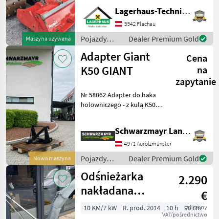
Eisenstachelwalzen * inkl.
Lagerhaus-Technik Flachau
Mulcher 110cm Breit Bj.:
5542 Flachau
2019 Wir bitten telefoni
Pojazdy
Dealer Premium Gold
Maszyna używana
silnikowe
Adapter Giant
Cena
rolnicze /
Reform
K50 GIANT
na
zapytanie
Nr 58062 Adapter do haka
holowniczego - z kulą K50 -
z mocowaniem GIANT
Zespół sprzedaży firmy
Schwarzmayr Landtechnik GmbH - Aurolzmünster
Schwarzmayr chętnie
zaprezentuje Państwu
4971 Aurolzmünster
urządzenie/maszynę i pros
Pojazdy
Dealer Premium Gold
Nowa maszyna
silnikowe
Odśnieżarka
2.290
rolnicze /
Giant
nakładana
€
Cerruti DX 900
10 KM/7 kW
R. prod. 2014
10 h
90 cm
wliczony
VAT/pośrednictwo
pasująca do