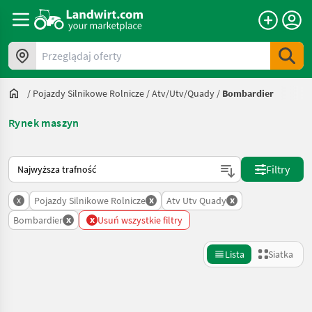
Przeglądaj oferty
/
Pojazdy Silnikowe Rolnicze
/
Atv/utv/quady
/
Bombardier
Rynek maszyn
Tak sortuje się na Landwirt.com
Filtry
x
x
x
Pojazdy Silnikowe Rolnicze
Atv Utv Quady
x
x
Bombardier
Usuń wszystkie filtry
Lista
Siatka