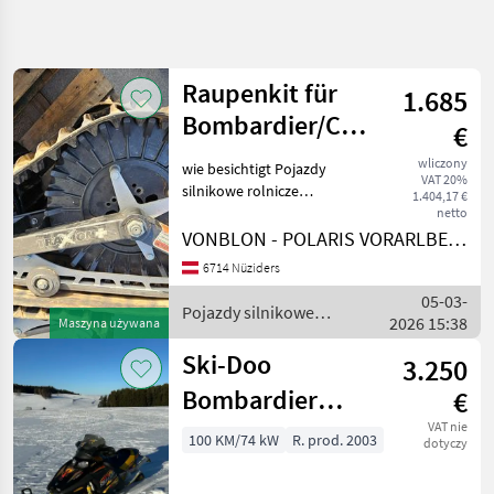
Uściślij
wyszukiwanie
Raupenkit für
1.685
Kategoria
Kraj
Filtry
4
Bombardier/CanAm
€
ATV
wliczony
wie besichtigt Pojazdy
Pokaż 2
AKTUALNA
Zresetuj
VAT 20%
ŚCIEŻKA
silnikowe rolnicze
wyników
1.404,17 €
Atv/utv/quady
netto
technika
VONBLON - POLARIS VORARLBERG
rolnicza
Pojazdy
6714 Nüziders
Silnikowe
05-03-
Rolnicze
Pojazdy silnikowe
2026 15:38
Maszyna używana
Atv Utv
rolnicze / Bombardier
Quady
Ski-Doo
3.250
Bombardier
Bombardier
€
WYBIERZ
MXZ600
VAT nie
KATEGORIĘ
100 KM/74 kW
R. prod. 2003
dotyczy
Bombardier