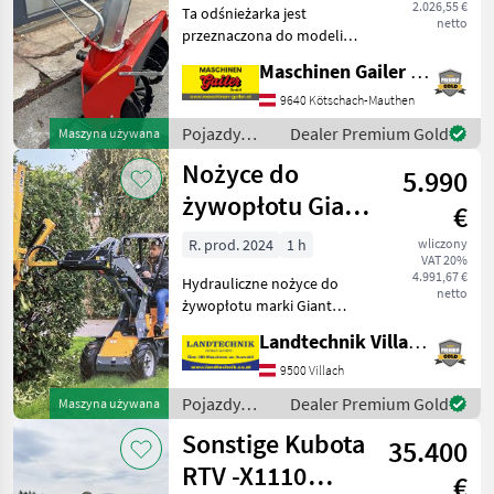
2.026,55 €
Ta odśnieżarka jest
maszyn Aebi
netto
przeznaczona do modeli
Aebi CC36–CC66 i ma
Maschinen Gailer GmbH
szerokość roboczą ok. 90
cm oraz wysokość
9640 Kötschach-Mauthen
odśnieżania ok. 60 cm.
Pojazdy
Dealer Premium Gold
Maszyna używana
Urządzenie waży ok. 80 kg i
silnikowe
Nożyce do
wymaga mo
5.990
rolnicze /
Cerruti
żywopłotu Giant
€
150
R. prod. 2024
1 h
wliczony
VAT 20%
4.991,67 €
Hydrauliczne nożyce do
netto
żywopłotu marki Giant
mogą przycinać żywopłoty i
Landtechnik Villach GmbH
gałęzie o średnicy do 5 cm,
szerokość robocza: 150 cm,
9500 Villach
wymagany jest 1 moduł
Pojazdy
Dealer Premium Gold
Maszyna używana
sterujący DW, or
silnikowe
Sonstige Kubota
35.400
rolnicze /
Giant
RTV -X1110
€