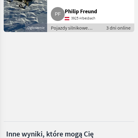
Philip Freund
Can-am
3925 Arbesbach
Polaris
Pojazdy silnikowe
3 dni online
Ogłoszenie
rolnicze /
John Deere
Atv/utv/quady
CF-Moto
Arctic
Pokaż
wszystkie
17
MARKETPLACE
Oferty
Ogłoszenia
Marketplace
dealerów
drobne
Inne wyniki, które mogą Cię