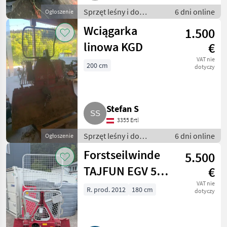
Sprzęt leśny i do
6 dni online
Ogłoszenie
obróbki drewna /
Wciągarka
1.500
Wciągarki linowe
linowa KGD
€
VAT nie
200 cm
dotyczy
Stefan S
3355 Ertl
Sprzęt leśny i do
6 dni online
Ogłoszenie
obróbki drewna /
Forstseilwinde
5.500
Wciągarki linowe
TAJFUN EGV 55
€
AHK 1,8 m SG
VAT nie
R. prod. 2012
180 cm
dotyczy