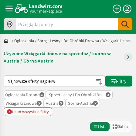
Przeglądaj oferty
/
Ogloszenia
/
Sprzęt Leśny I Do Obróbki Drewna
/
Wciągarki Linowe
Używane Wciągarki linowe na sprzedaż / kupno w
Austria / Górna Austria
Tak sortuje się na Landwirt.com
Filtry
x
x
Ogłoszenia Drobne
Sprzet Lesny I Do Obrobki Drewna
x
x
x
Wciagarki Linowe
Austria
Gorna-Austria
x
Usuń wszystkie filtry
Lista
Siatka