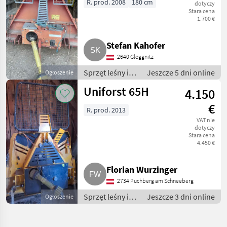
R. prod. 2008
180 cm
dotyczy
Stara cena
1.700 €
Stefan Kahofer
2640 Gloggnitz
Sprzęt leśny i
Jeszcze 5 dni online
Ogłoszenie
do obróbki
Uniforst 65H
4.150
drewna /
Wciągarki
€
R. prod. 2013
linowe
VAT nie
dotyczy
Stara cena
4.450 €
Florian Wurzinger
2734 Puchberg am Schneeberg
Sprzęt leśny i
Jeszcze 3 dni online
Ogłoszenie
do obróbki
drewna /