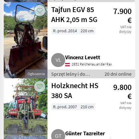
obróbki drewna /
Tajfun EGV 85
7.900
Wciągarki linowe
AHK 2,05 m SG
€
VAT nie
R. prod. 2014
220 cm
dotyczy
Vincenz Levett
2651 Reichenau an der Rax
Sprzęt leśny i do
20 dni online
Ogłoszenie
obróbki drewna /
Holzknecht HS
9.800
Wciągarki linowe
380 SA
€
VAT nie
R. prod. 2007
210 cm
dotyczy
Günter Tazreiter