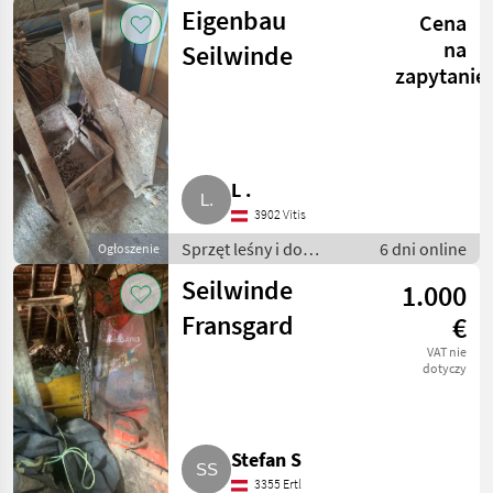
obróbki drewna /
Eigenbau
Cena
Wciągarki linowe
na
Seilwinde
zapytanie
L .
3902 Vitis
Sprzęt leśny i do
6 dni online
Ogłoszenie
obróbki drewna /
Seilwinde
1.000
Wciągarki linowe
Fransgard
€
VAT nie
dotyczy
Stefan S
3355 Ertl