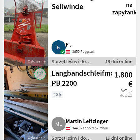
na
Seilwinde
zapytanie
F .
3650 Pöggstall
Sprzęt leśny i do
19 dni online
Ogłoszenie
obróbki drewna /
Langbandschleifmaschine
1.800
Wciągarki linowe
PB 2200
€
VAT nie
20 h
dotyczy
Martin Leitzinger
3443 Rappoltenkirchen
Sprzęt leśny i do
19 dni online
Ogłoszenie