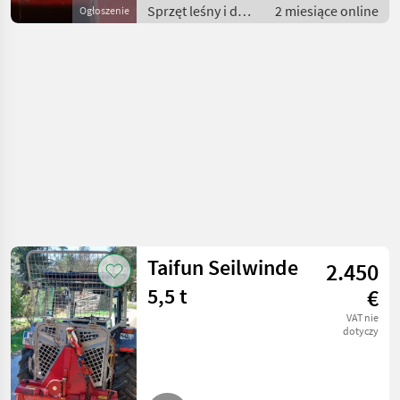
Sprzęt leśny i do
2 miesiące online
Ogłoszenie
obróbki drewna /
Wciągarki linowe
Taifun Seilwinde
2.450
5,5 t
€
VAT nie
dotyczy