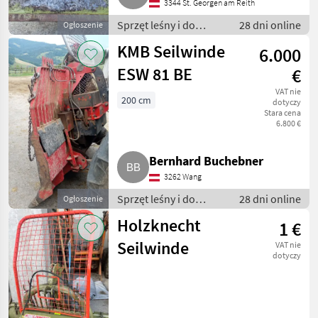
3344 St. Georgen am Reith
Sprzęt leśny i do
28 dni online
Ogłoszenie
obróbki drewna /
KMB Seilwinde
6.000
Wciągarki linowe
ESW 81 BE
€
VAT nie
200 cm
dotyczy
Stara cena
6.800 €
Bernhard Buchebner
3262 Wang
Sprzęt leśny i do
28 dni online
Ogłoszenie
obróbki drewna /
Holzknecht
1 €
Wciągarki linowe
Seilwinde
VAT nie
dotyczy