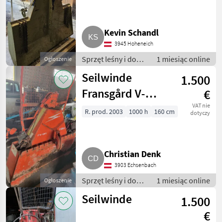
Kevin Schandl
3945 Hoheneich
Sprzęt leśny i do
1 miesiąc online
Ogłoszenie
obróbki drewna /
Seilwinde
1.500
Wciągarki linowe
Fransgård V-
€
5000GS
VAT nie
R. prod. 2003
1000 h
160 cm
dotyczy
Christian Denk
3903 Echsenbach
Sprzęt leśny i do
1 miesiąc online
Ogłoszenie
obróbki drewna /
Seilwinde
1.500
Wciągarki linowe
€