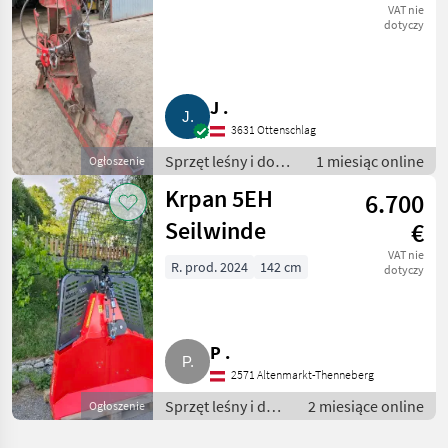
VAT nie
dotyczy
J .
3631 Ottenschlag
Sprzęt leśny i do
1 miesiąc online
Ogłoszenie
obróbki drewna /
Krpan 5EH
6.700
Wciągarki linowe
Seilwinde
€
VAT nie
R. prod. 2024
142 cm
dotyczy
P .
2571 Altenmarkt-Thenneberg
Sprzęt leśny i do
2 miesiące online
Ogłoszenie
obróbki drewna /
Wciągarki linowe