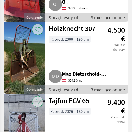
G .
3762 Ludweis
Sprzęt leśny i do
3 miesiące online
Ogłoszenie
obróbki drewna /
Holzknecht 307
4.500
Wciągarki linowe
€
R. prod. 2000
190 cm
VAT nie
dotyczy
Max Dietzschold-
3042 Grub
Bojakovsky
Sprzęt leśny i do
3 miesiące online
Ogłoszenie
obróbki drewna /
Tajfun EGV 65
9.400
Wciągarki linowe
€
R. prod. 2026
180 cm
Preis inkl.
MwSt