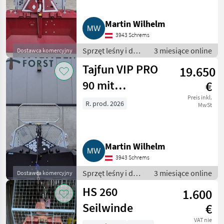
Martin Wilhelm
3943 Schrems
Sprzęt leśny i do
3 miesiące online
Dostawca komercyjny
obróbki drewna /
Tajfun VIP PRO
19.650
Wciągarki linowe
90 mit
€
Klappschild - 2,3
Preis inkl.
R. prod. 2026
MwSt
m Schwarz
Martin Wilhelm
3943 Schrems
Sprzęt leśny i do
3 miesiące online
Dostawca komercyjny
obróbki drewna /
HS 260
1.600
Wciągarki linowe
Seilwinde
€
VAT nie