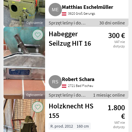
Matthias Eschelmüller
3920 Groß Gerungs
Sprzęt leśny i do
30 dni online
Ogłoszenie
obróbki drewna /
Habegger
300 €
Wciągarki linowe
Seilzug HIT 16
VAT nie
dotyczy
Robert Schara
2721 Bad Fischau
Sprzęt leśny i do
1 miesiąc online
Ogłoszenie
obróbki drewna /
Holzknecht HS
1.800
Wciągarki linowe
155
€
VAT nie
R. prod. 2012
160 cm
dotyczy