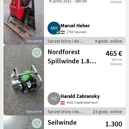
R. prod. 2011
180 cm
KATEGORIĘ
dotyczy
Sonstige
24
Marcel Heher
Holzknecht
5
2763 Neusiedl
Fransgard
3
Sprzęt leśny i do
9 godz. online
Ogłoszenie
obróbki drewna /
Nordforest
465 €
Tiger
3
Wciągarki linowe
Spillwinde 1.800
VAT nie
dotyczy
KMB
2
Seilwinde
Krpan
2
Pokaż
wszystkie
Harald Zabransky
9
4432 Niederösterreich
MARKETPLACE
Sprzęt leśny i do
23 godz. online
Ogłoszenie
obróbki drewna /
Seilwinde
Oferty
Ogłoszenia
1.300
Wciągarki linowe
Marketplace
dealerów
drobne