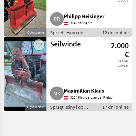
2.600 €
Philipp Reisinger
3242 Steingrub
Sprzęt leśny i do
12 dni online
Ogłoszenie
obróbki drewna /
Seilwinde
2.000
Wciągarki linowe
€
VAT nie
dotyczy
Maximilian Klaus
3204 Kirchberg an der Pielach
Sprzęt leśny i do
17 dni online
Ogłoszenie
obróbki drewna /
Wciągarki linowe