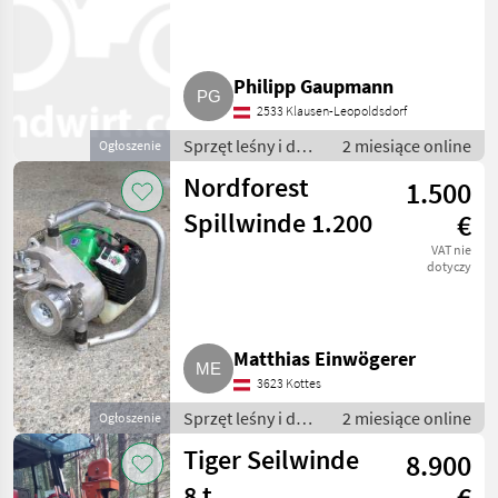
Philipp Gaupmann
2533 Klausen-Leopoldsdorf
Sprzęt leśny i do
2 miesiące online
Ogłoszenie
obróbki drewna /
Nordforest
1.500
Wciągarki linowe
Spillwinde 1.200
€
VAT nie
dotyczy
Matthias Einwögerer
3623 Kottes
Sprzęt leśny i do
2 miesiące online
Ogłoszenie
obróbki drewna /
Tiger Seilwinde
8.900
Wciągarki linowe
8 t
€