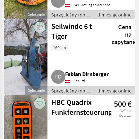
3345 Göstling an der Ybbs
Sprzęt leśny i do
1 miesiąc online
Ogłoszenie
obróbki drewna /
Seilwinde 6 t
Cena
Wciągarki linowe
na
Tiger
zapytanie
160 cm
Fabian Dirnberger
3355 Ertl
Sprzęt leśny i do
1 miesiąc online
Ogłoszenie
obróbki drewna /
HBC Quadrix
500 €
Wciągarki linowe
Funkfernsteuerung
VAT nie
dotyczy