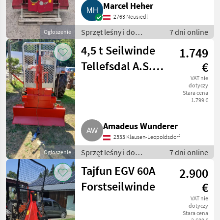
Marcel Heher
2763 Neusiedl
Sprzęt leśny i do
7 dni online
Ogłoszenie
obróbki drewna /
4,5 t Seilwinde
1.749
Wciągarki linowe
Tellefsdal A.S.
€
Modell 370/405
VAT nie
dotyczy
Stara cena
1.799 €
Amadeus Wunderer
2533 Klausen-Leopoldsdorf
Sprzęt leśny i do
7 dni online
Ogłoszenie
obróbki drewna /
Tajfun EGV 60A
2.900
Wciągarki linowe
Forstseilwinde
€
VAT nie
dotyczy
Stara cena