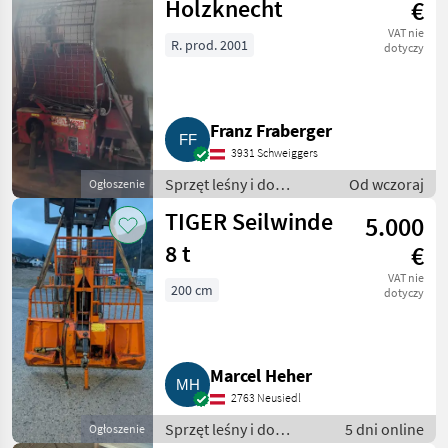
Holzknecht
€
VAT nie
R. prod. 2001
dotyczy
Franz Fraberger
3931 Schweiggers
Sprzęt leśny i do
Od wczoraj
Ogłoszenie
obróbki drewna /
TIGER Seilwinde
5.000
Wciągarki linowe
8 t
€
VAT nie
200 cm
dotyczy
Marcel Heher
2763 Neusiedl
Sprzęt leśny i do
5 dni online
Ogłoszenie