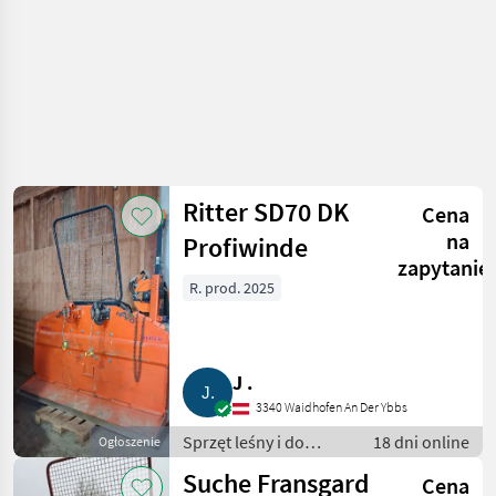
Ritter SD70 DK
Cena
na
Profiwinde
zapytanie
R. prod. 2025
J .
3340 Waidhofen An Der Ybbs
Sprzęt leśny i do
18 dni online
Ogłoszenie
obróbki drewna /
Suche Fransgard
Cena
Wciągarki linowe