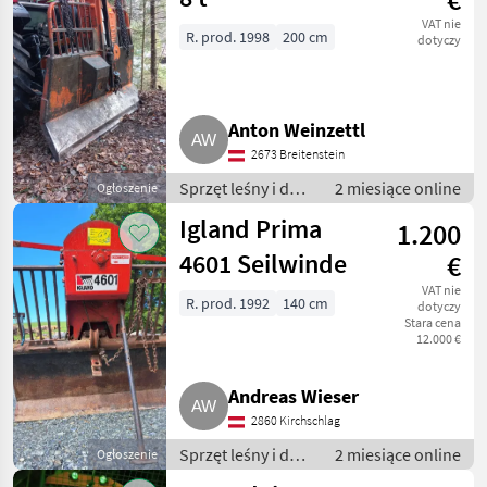
VAT nie
R. prod. 1998
200 cm
dotyczy
Anton Weinzettl
2673 Breitenstein
Sprzęt leśny i do
2 miesiące online
Ogłoszenie
obróbki drewna /
Igland Prima
1.200
Wciągarki linowe
4601 Seilwinde
€
VAT nie
R. prod. 1992
140 cm
dotyczy
Stara cena
12.000 €
Andreas Wieser
2860 Kirchschlag
Sprzęt leśny i do
2 miesiące online
Ogłoszenie
obróbki drewna /