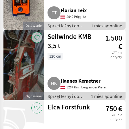
Florian Teix
2640 Prigglitz
Sprzęt leśny i do
1 miesiąc online
Ogłoszenie
obróbki drewna /
Seilwinde KMB
1.500
Wciągarki linowe
3,5 t
€
VAT nie
120 cm
dotyczy
Hannes Kemetner
3204 Kirchberg an der Pielach
Sprzęt leśny i do
1 miesiąc online
Ogłoszenie
obróbki drewna /
Elca Forstfunk
750 €
Wciągarki linowe
VAT nie
dotyczy