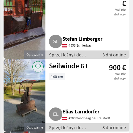
€
VAT nie
dotyczy
Stefan Limberger
4553 Schlierbach
Sprzęt leśny i do
3 dni online
Ogłoszenie
obróbki drewna /
Seilwinde 6 t
900 €
Wciągarki linowe
VAT nie
140 cm
dotyczy
Elias Larndorfer
4263 Windhaag bei Freistadt
Sprzęt leśny i do
3 dni online
Ogłoszenie