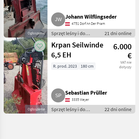
Johann Wilflingseder
4751 Dorf An Der Pram
Sprzęt leśny i do
21 dni online
Ogłoszenie
obróbki drewna /
Krpan Seilwinde
6.000
Wciągarki linowe
6,5 EH
€
VAT nie
R. prod. 2023
180 cm
dotyczy
Sebastian Prüller
3335 Weyer
Sprzęt leśny i do
22 dni online
Ogłoszenie
obróbki drewna /
Wciągarki linowe