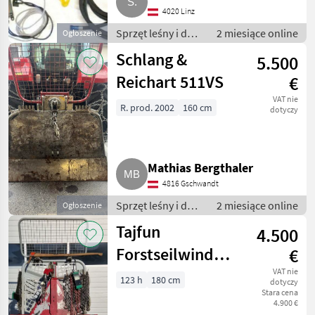
4020 Linz
Sprzęt leśny i do
2 miesiące online
Ogłoszenie
obróbki drewna /
Schlang &
5.500
Wciągarki linowe
Reichart 511VS
€
VAT nie
R. prod. 2002
160 cm
dotyczy
Mathias Bergthaler
4816 Gschwandt
Sprzęt leśny i do
2 miesiące online
Ogłoszenie
obróbki drewna /
Tajfun
4.500
Wciągarki linowe
Forstseilwinde
€
EGV 6,5 AHK
VAT nie
123 h
180 cm
dotyczy
Stara cena
4.900 €