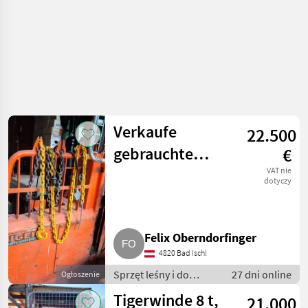
Verkaufe
22.500
gebrauchte
€
Tigerseilwinde,
VAT nie
dotyczy
Bj. 2018
Felix Oberndorfinger
4820 Bad Ischl
Sprzęt leśny i do
27 dni online
Ogłoszenie
obróbki drewna /
Tigerwinde 8 t,
21.000
Wciągarki linowe