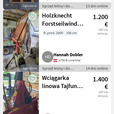
Sprzęt leśny i do
13 dni online
Ogłoszenie
obróbki drewna /
Holzknecht
1.200
Wciągarki linowe
Forstseilwinde
€
HS 135
VAT nie
R. prod. 2000
100 cm
dotyczy
Hannah Dobler
4786 Brunnenthal
Sprzęt leśny i do
14 dni online
Ogłoszenie
obróbki drewna /
Wciągarka
1.400
Wciągarki linowe
linowa Tajfun
€
EGV 50
VAT nie
dotyczy