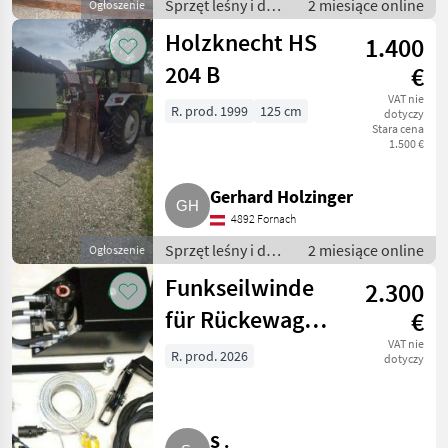
Sprzęt leśny i do
2 miesiące online
Ogłoszenie
obróbki drewna /
Holzknecht HS
1.400
Wciągarki linowe
204 B
€
VAT nie
R. prod. 1999
125 cm
dotyczy
Stara cena
1.500 €
Gerhard Holzinger
4892 Fornach
Sprzęt leśny i do
2 miesiące online
Ogłoszenie
obróbki drewna /
Funkseilwinde
2.300
Wciągarki linowe
für Rückewagen,
€
Rückezange, div.
VAT nie
R. prod. 2026
dotyczy
S .