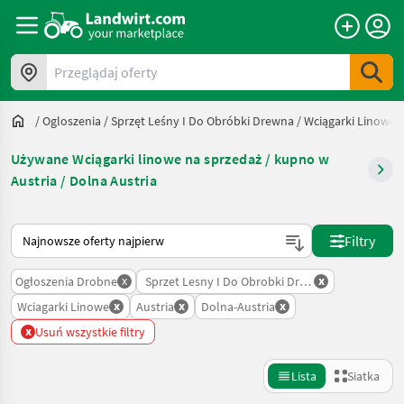
Przeglądaj oferty
/
Ogloszenia
/
Sprzęt Leśny I Do Obróbki Drewna
/
Wciągarki Linowe
Używane Wciągarki linowe na sprzedaż / kupno w
Austria / Dolna Austria
Tak sortuje się na Landwirt.com
Filtry
x
x
Ogłoszenia Drobne
Sprzet Lesny I Do Obrobki Drewna
x
x
x
Wciagarki Linowe
Austria
Dolna-Austria
x
Usuń wszystkie filtry
Lista
Siatka