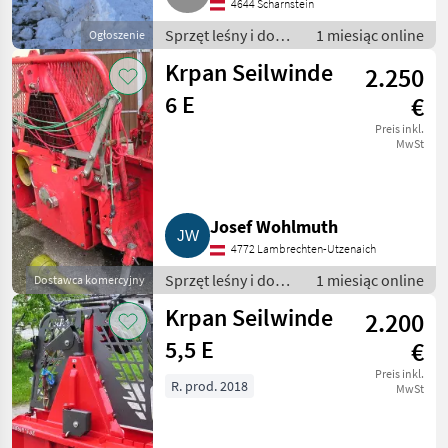
4644 Scharnstein
Sprzęt leśny i do
1 miesiąc online
Ogłoszenie
obróbki drewna /
Krpan Seilwinde
2.250
Wciągarki linowe
6 E
€
Preis inkl.
MwSt
Josef Wohlmuth
4772 Lambrechten-Utzenaich
Sprzęt leśny i do
1 miesiąc online
Dostawca komercyjny
obróbki drewna /
Krpan Seilwinde
2.200
Wciągarki linowe
5,5 E
€
Preis inkl.
R. prod. 2018
MwSt