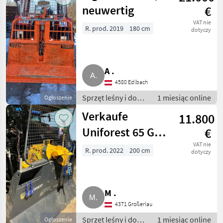
neuwertig
€
VAT nie
R. prod. 2019
180 cm
dotyczy
A .
4580 Edlbach
Sprzęt leśny i do
1 miesiąc online
Ogłoszenie
obróbki drewna /
Verkaufe
11.800
Wciągarki linowe
Uniforest 65 G
€
Seilwinde
VAT nie
R. prod. 2022
200 cm
dotyczy
M .
4371 Großerlau
Sprzęt leśny i do
1 miesiąc online
Ogłoszenie