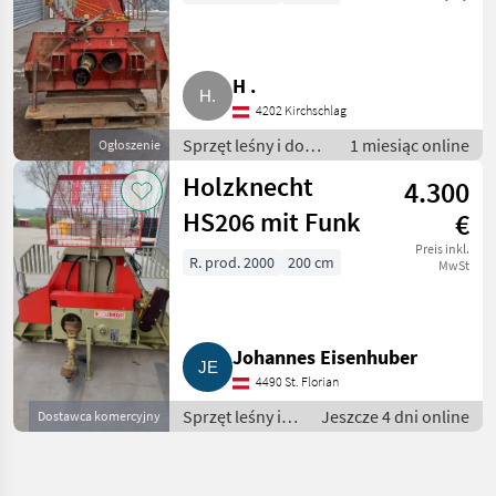
H .
4202 Kirchschlag
Sprzęt leśny i do
1 miesiąc online
Ogłoszenie
obróbki drewna /
Holzknecht
4.300
Wciągarki linowe
HS206 mit Funk
€
Preis inkl.
R. prod. 2000
200 cm
MwSt
Johannes Eisenhuber
4490 St. Florian
Sprzęt leśny i
Jeszcze 4 dni online
Dostawca komercyjny
do obróbki
drewna /
Wciągarki