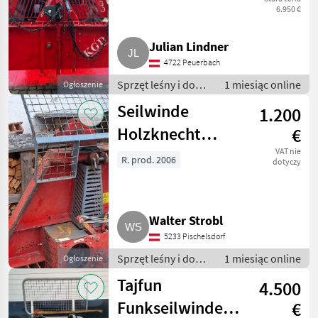
6.950 €
Julian Lindner
4722 Peuerbach
Sprzęt leśny i do
1 miesiąc online
Ogłoszenie
obróbki drewna /
Seilwinde
1.200
Wciągarki linowe
Holzknecht
€
HS205B 5 t
VAT nie
R. prod. 2006
dotyczy
HS205B
Walter Strobl
5233 Pischelsdorf
Sprzęt leśny i do
1 miesiąc online
Ogłoszenie
obróbki drewna /
Tajfun
4.500
Wciągarki linowe
Funkseilwinde
€