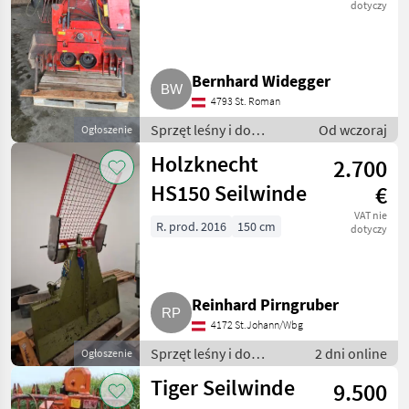
KATEGORIĘ
dotyczy
Sonstige
17
Bernhard Widegger
Holzknecht
5
4793 St. Roman
Königswieser
2
Sprzęt leśny i do
Od wczoraj
Ogłoszenie
obróbki drewna /
Holzknecht
2.700
Maxwald
2
Wciągarki linowe
HS150 Seilwinde
€
Schlang & Reichart
2
VAT nie
R. prod. 2016
150 cm
dotyczy
KGD
1
Pokaż
wszystkie
Reinhard Pirngruber
9
4172 St.Johann/Wbg
MARKETPLACE
Sprzęt leśny i do
2 dni online
Ogłoszenie
obróbki drewna /
Tiger Seilwinde
Oferty
Ogłoszenia
9.500
Wciągarki linowe
Marketplace
dealerów
drobne