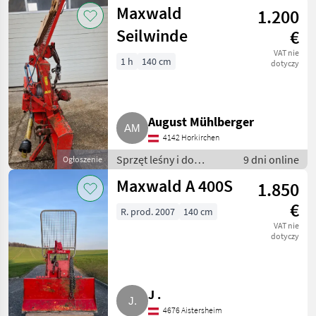
obróbki drewna /
Maxwald
1.200
Wciągarki linowe
Seilwinde
€
VAT nie
1 h
140 cm
dotyczy
August Mühlberger
4142 Horkirchen
Sprzęt leśny i do
9 dni online
Ogłoszenie
obróbki drewna /
Maxwald A 400S
1.850
Wciągarki linowe
€
R. prod. 2007
140 cm
VAT nie
dotyczy
J .
4676 Aistersheim