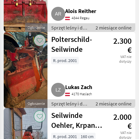
Alois Reither
4844 Regau
Sprzęt leśny i do
2 miesiące online
Ogłoszenie
obróbki drewna /
Polterschild-
2.300
Wciągarki linowe
Seilwinde
€
VAT nie
R. prod. 2001
dotyczy
Lukas Zach
4170 Haslach
Sprzęt leśny i do
2 miesiące online
Ogłoszenie
obróbki drewna /
Seilwinde
2.000
Wciągarki linowe
Oehler, Krpan
€
OLSW 6000
VAT nie
R. prod. 2001
160 cm
dotyczy