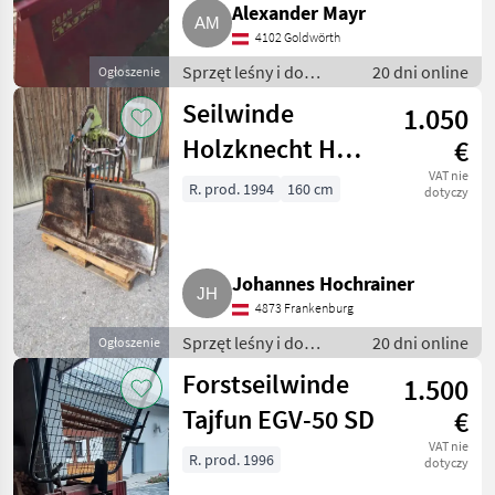
Alexander Mayr
4102 Goldwörth
Sprzęt leśny i do
20 dni online
Ogłoszenie
obróbki drewna /
Seilwinde
1.050
Wciągarki linowe
Holzknecht HS
€
304 S
VAT nie
R. prod. 1994
160 cm
dotyczy
Johannes Hochrainer
4873 Frankenburg
Sprzęt leśny i do
20 dni online
Ogłoszenie
obróbki drewna /
Forstseilwinde
1.500
Wciągarki linowe
Tajfun EGV-50 SD
€
VAT nie
R. prod. 1996
dotyczy