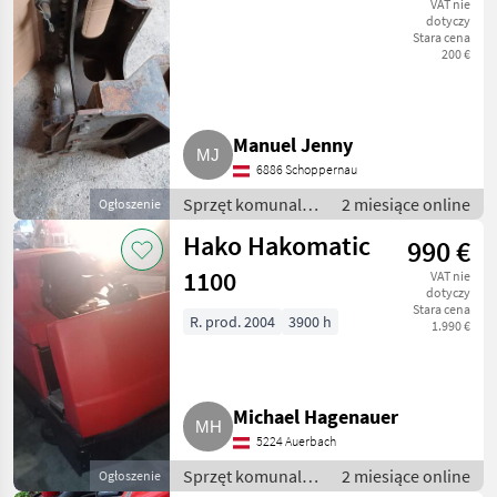
VAT nie
dotyczy
Stara cena
200 €
Manuel Jenny
6886 Schoppernau
Sprzęt komunalny
2 miesiące online
Ogłoszenie
/ Inny sprzęt
Hako Hakomatic
990 €
komunalny
1100
VAT nie
dotyczy
Stara cena
R. prod. 2004
3900 h
1.990 €
Michael Hagenauer
5224 Auerbach
Sprzęt komunalny
2 miesiące online
Ogłoszenie