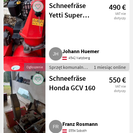
/ Zamiatarki
Schneefräse
490 €
Yetti Super
VAT nie
dotyczy
Wisconsin
Engineering SF-
1330
Johann Huemer
4542 Natzberg
Sprzęt komunalny /
1 miesiąc online
Ogłoszenie
Odśnieżarki do
Schneefräse
550 €
śniegu
Honda GCV 160
VAT nie
dotyczy
Franz Rosmann
8554 Soboth