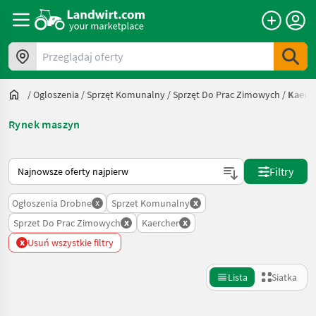
Przeglądaj oferty
/
Ogloszenia
/
Sprzęt Komunalny
/
Sprzęt Do Prac Zimowych
/
Kaerc
Rynek maszyn
Tak sortuje się na Landwirt.com
Filtry
x
x
Ogłoszenia Drobne
Sprzet Komunalny
x
x
Sprzet Do Prac Zimowych
Kaercher
x
Usuń wszystkie filtry
Lista
Siatka