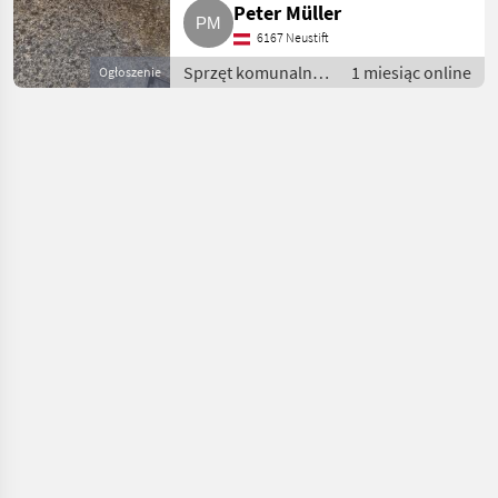
Peter Müller
6167 Neustift
Sprzęt komunalny /
1 miesiąc online
Ogłoszenie
Sprzęt do prac
zimowych