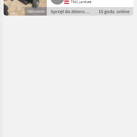
7341 Landsee
Sprzęt do zbioru
15 godz. online
Ogłoszenie
siana i paszowy /
Prasy rolujące/
zwijające