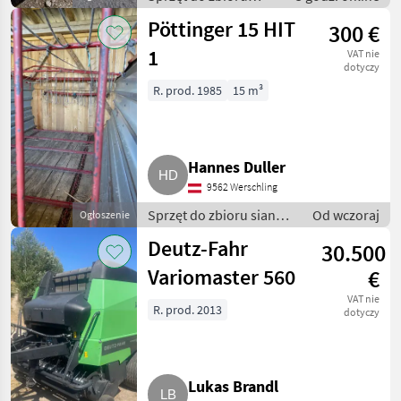
siana i paszowy /
Pöttinger 15 HIT
300 €
Kosiarki dyskowe
1
VAT nie
dotyczy
R. prod. 1985
15 m³
Hannes Duller
9562 Werschling
Sprzęt do zbioru siana i
Od wczoraj
Ogłoszenie
paszowy / Przyczepy
Deutz-Fahr
30.500
samozbierające
Variomaster 560
€
VAT nie
R. prod. 2013
dotyczy
Lukas Brandl