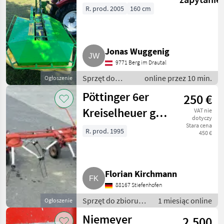
165
R. prod. 2005
160 cm
Jonas Wuggenig
9771 Berg im Drautal
Sprzęt do
online przez 10 min.
Ogłoszenie
zbioru siana i
Pöttinger 6er
250 €
paszowy /
Kosiarki
Kreiselheuer gut
VAT nie
dyskowe
dotyczy
erhalten ZK 676
Stara cena
R. prod. 1995
450 €
Florian Kirchmann
88167 Stiefenhofen
Sprzęt do zbioru
1 miesiąc online
Ogłoszenie
siana i paszowy /
Niemeyer
2.500
Przetrząsacze