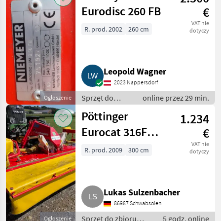
karuzelowe/ do
Eurodisc 260 FB
€
siana
VAT nie
R. prod. 2002
260 cm
dotyczy
Leopold Wagner
2023 Nappersdorf
Sprzęt do
online przez 29 min.
Ogłoszenie
zbioru siana i
Pöttinger
1.234
paszowy /
Kosiarki
Eurocat 316F
€
dyskowe
Frontmähwerk
VAT nie
R. prod. 2009
300 cm
dotyczy
Mäherk
Lukas Sulzenbacher
86987 Schwabsoien
Sprzęt do zbioru
5 godz. online
Ogłoszenie