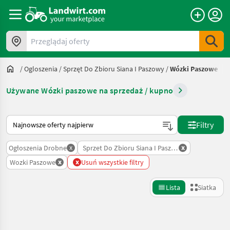
Przeglądaj oferty
/
Ogloszenia
/
Sprzęt Do Zbioru Siana I Paszowy
/
Wózki Paszowe
Używane Wózki paszowe na sprzedaż / kupno
Tak sortuje się na Landwirt.com
Filtry
x
x
Ogłoszenia Drobne
Sprzet Do Zbioru Siana I Paszowy
x
x
Wozki Paszowe
Usuń wszystkie filtry
Lista
Siatka