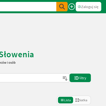
Zaloguj się
 Słowenia
ców i osób
Filtry
Lista
Siatka