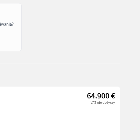
iwania?
64.900 €
VAT nie dotyczy