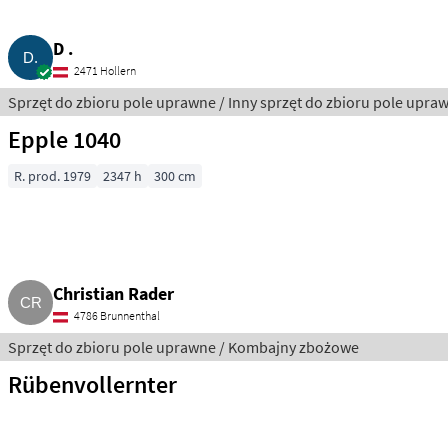
D .
2471 Hollern
Sprzęt do zbioru pole uprawne / Inny sprzęt do zbioru pole upra
Epple 1040
R. prod. 1979
2347 h
300 cm
Christian Rader
4786 Brunnenthal
Sprzęt do zbioru pole uprawne / Kombajny zbożowe
Rübenvollernter