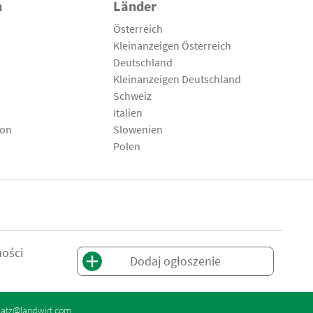
n
Länder
Österreich
Kleinanzeigen Österreich
Deutschland
Kleinanzeigen Deutschland
Schweiz
Italien
son
Slowenien
Polen
ności
Dodaj ogłoszenie
latz@landwirt.com