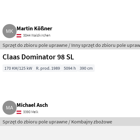
Martin Kößner
3844 Waldkirchen
Sprzęt do zbioru pole uprawne / Inny sprzęt do zbioru pole upra
Claas Dominator 98 SL
170 KM/125 kW
R. prod. 1989
5094 h
390 cm
Michael Asch
3390 Melk
Sprzęt do zbioru pole uprawne / Kombajny zbożowe