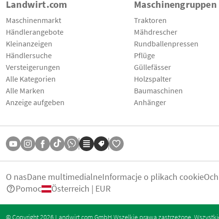
Landwirt.com
Maschinengruppen
Maschinenmarkt
Traktoren
Händlerangebote
Mähdrescher
Kleinanzeigen
Rundballenpressen
Händlersuche
Pflüge
Versteigerungen
Güllefässer
Alle Kategorien
Holzspalter
Alle Marken
Baumaschinen
Anzeige aufgeben
Anhänger
O nas
Dane multimedialne
Informacje o plikach cookie
Och
Pomoc
Österreich | EUR
© Copyright 2026 Landwirt.com GmbH Wszelkie prawa zastrzeżone. Wszystkie 