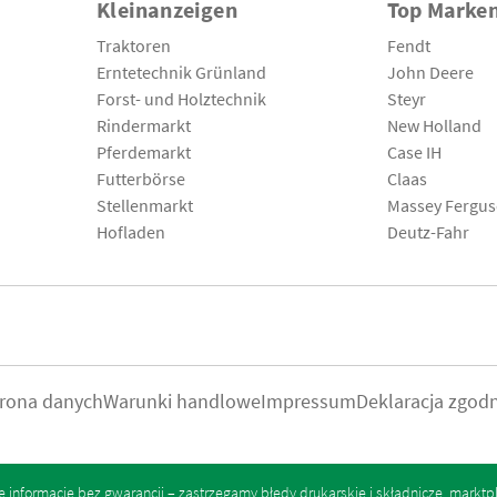
Kleinanzeigen
Top Marke
Traktoren
Fendt
Erntetechnik Grünland
John Deere
Forst- und Holztechnik
Steyr
Rindermarkt
New Holland
Pferdemarkt
Case IH
Futterbörse
Claas
Stellenmarkt
Massey Fergu
Hofladen
Deutz-Fahr
rona danych
Warunki handlowe
Impressum
Deklaracja zgod
informacje bez gwarancji – zastrzegamy błędy drukarskie i składnicze.
marktp