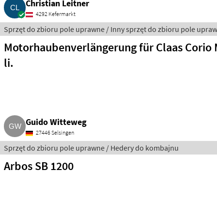
Christian Leitner
4292 Kefermarkt
Sprzęt do zbioru pole uprawne / Inny sprzęt do zbioru pole upra
Motorhaubenverlängerung für Claas Corio 
li.
Guido Witteweg
27446 Selsingen
Sprzęt do zbioru pole uprawne / Hedery do kombajnu
Arbos SB 1200