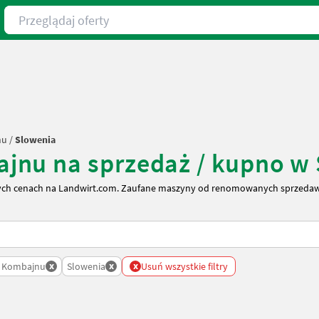
Przeglądaj oferty
nu
/
Slowenia
jnu na sprzedaż / kupno w
ych cenach na Landwirt.com. Zaufane maszyny od renomowanych sprzedaw
x
x
x
 Kombajnu
Slowenia
Usuń wszystkie filtry