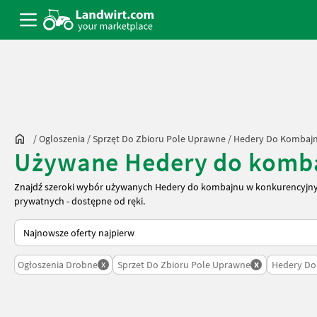
/
Ogloszenia
/
Sprzęt Do Zbioru Pole Uprawne
/
Hedery Do Kombaj
Używane Hedery do komba
Znajdź szeroki wybór używanych Hedery do kombajnu w konkurencyjn
prywatnych - dostępne od ręki.
Tak sortuje się na Landwirt.com
x
x
Ogłoszenia Drobne
Sprzet Do Zbioru Pole Uprawne
Hedery Do