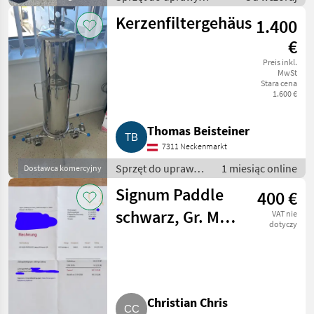
winorośli / Sprzęt dla
Kerzenfiltergehäuse
1.400
winiarni
€
Preis inkl.
MwSt
Stara cena
1.600 €
Thomas Beisteiner
7311 Neckenmarkt
Sprzęt do uprawy
1 miesiąc online
Dostawca komercyjny
winorośli / Sprzęt
Signum Paddle
400 €
dla winiarni
schwarz, Gr. M,
VAT nie
dotyczy
mit Rechnung
Christian Chris