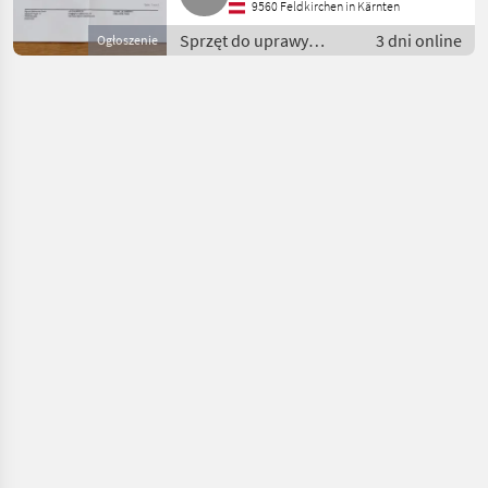
9560 Feldkirchen in Kärnten
Sprzęt do uprawy
3 dni online
Ogłoszenie
winorośli / Inny sprzęt
do uprawy winorośli