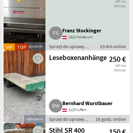
1.600 l
VAT nie
dotyczy
Franz Stockinger
2020 Hollabrunn
Sprzęt do uprawy
23 dni online
VIP
TOP
Ogłoszenie
winorośli / Sprzęt dla
Leseboxenanhänger
250 €
winiarni
VAT nie
dotyczy
Bernhard Wurstbauer
3125 Kuffern
Sprzęt do uprawy
16 godz. online
Ogłoszenie
winorośli / Inny
Stihl SR 400
150 €
sprzęt do uprawy