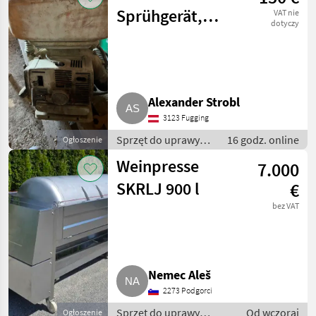
winorośli
Sprühgerät,
VAT nie
dotyczy
Rückenspritze
Alexander Strobl
3123 Fugging
Sprzęt do uprawy
16 godz. online
Ogłoszenie
winorośli / Inny
Weinpresse
7.000
sprzęt do uprawy
winorośli
SKRLJ 900 l
€
bez VAT
Nemec Aleš
2273 Podgorci
Sprzęt do uprawy
Od wczoraj
Ogłoszenie