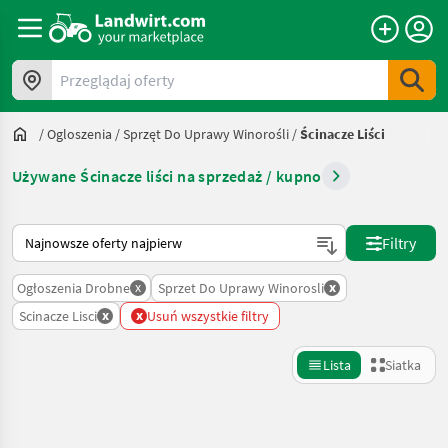
Przeglądaj oferty
/
Ogloszenia
/
Sprzęt Do Uprawy Winorośli
/
Ścinacze Liści
Używane Ścinacze liści na sprzedaż / kupno
Tak sortuje się na Landwirt.com
Filtry
x
x
Ogłoszenia Drobne
Sprzet Do Uprawy Winorosli
x
x
Scinacze Lisci
Usuń wszystkie filtry
Lista
Siatka