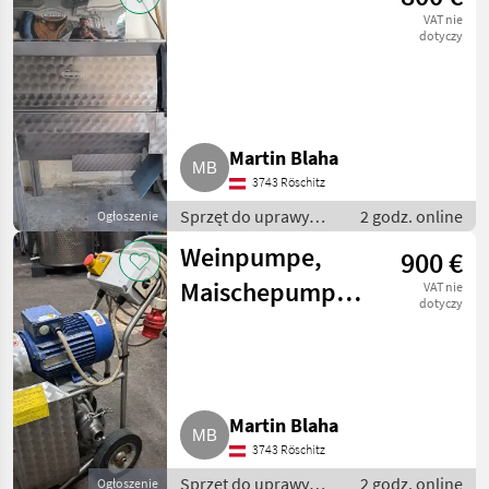
VAT nie
dotyczy
Martin Blaha
3743 Röschitz
Sprzęt do uprawy
2 godz. online
Ogłoszenie
winorośli / Sprzęt dla
Weinpumpe,
900 €
winiarni
Maischepumpe
VAT nie
dotyczy
Zambelli
Martin Blaha
3743 Röschitz
Sprzęt do uprawy
2 godz. online
Ogłoszenie