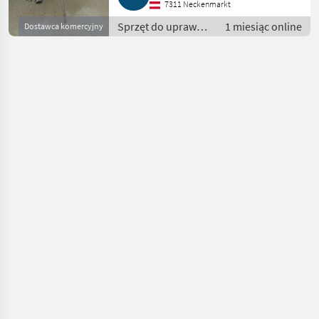
7311 Neckenmarkt
Sprzęt do uprawy
1 miesiąc online
Dostawca komercyjny
winorośli / Sprzęt
dla winiarni