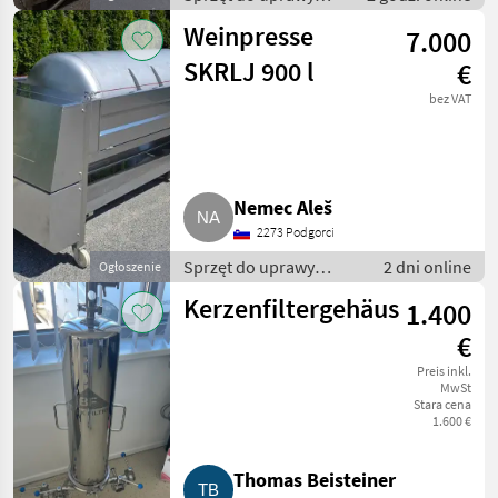
winorośli / Sprzęt dla
Weinpresse
7.000
winiarni
SKRLJ 900 l
€
bez VAT
Nemec Aleš
2273 Podgorci
Sprzęt do uprawy
2 dni online
Ogłoszenie
winorośli / Sprzęt dla
Kerzenfiltergehäuse
1.400
winiarni
€
Preis inkl.
MwSt
Stara cena
1.600 €
Thomas Beisteiner