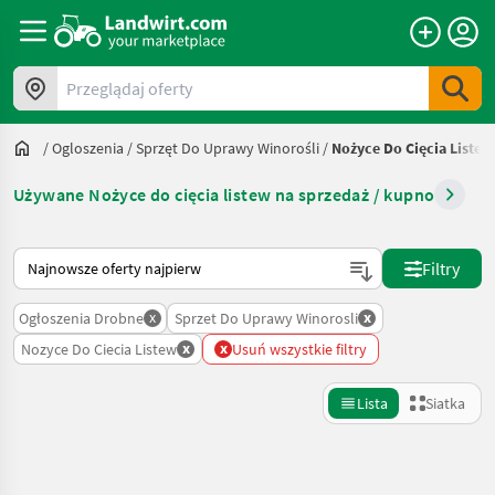
Przeglądaj oferty
/
Ogloszenia
/
Sprzęt Do Uprawy Winorośli
/
Nożyce Do Cięcia Listew
Używane Nożyce do cięcia listew na sprzedaż / kupno
Tak sortuje się na Landwirt.com
Filtry
x
x
Ogłoszenia Drobne
Sprzet Do Uprawy Winorosli
x
x
Nozyce Do Ciecia Listew
Usuń wszystkie filtry
Lista
Siatka