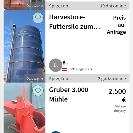
Sprzęt do
19 dni online
Ogłoszenie
przetwórstwa zboża /
Harvestore-
Preis
Silosy zbożowe
auf
Futtersilo zum
Anfrage
Selbstabbau
B .
5133 Gilgenberg
Sprzęt do
2 godz. online
Ogłoszenie
przetwórstwa zboża /
Gruber 3.000
2.500
Silosy zbożowe
Mühle
€
VAT nie
dotyczy