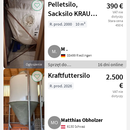
Pelletsilo,
390 €
Sprzęt do czyszczenia
zboża
Sacksilo KRAUSE
VAT nie
dotyczy
Walheim ca. 3,4 t
Stara cena
R. prod. 2000
10 m³
450 €
Trevira
M .
88499 Riedlingen
Sprzęt do
16 dni online
Ogłoszenie
przetwórstwa zboża /
Kraftfuttersilo
2.500
Silosy zbożowe
€
R. prod. 2026
VAT nie
dotyczy
Matthias Obholzer
6130 Schwaz