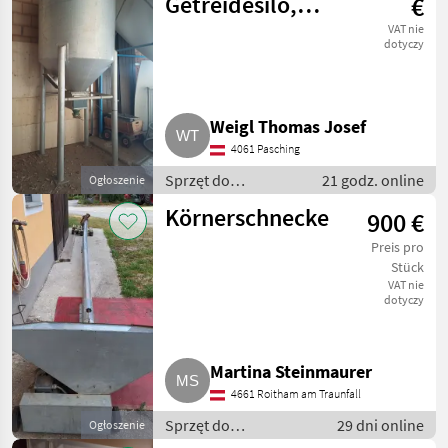
Getreidesilo,
€
Futtersilo
VAT nie
dotyczy
Weigl Thomas Josef
4061 Pasching
Sprzęt do
21 godz. online
Ogłoszenie
przetwórstwa zboża
Körnerschnecke
900 €
/ Silosy zbożowe
Preis pro
Stück
VAT nie
dotyczy
Martina Steinmaurer
4661 Roitham am Traunfall
Sprzęt do
29 dni online
Ogłoszenie
przetwórstwa zboża /