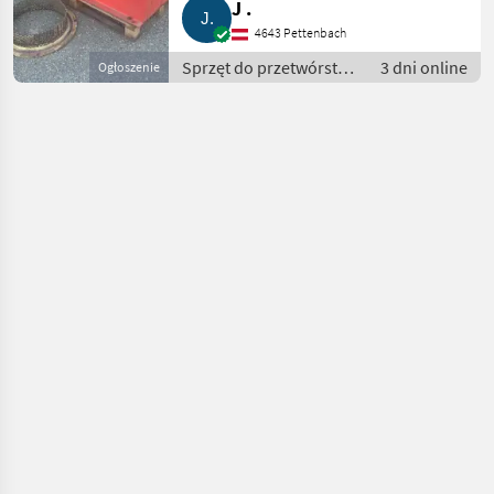
J .
4643 Pettenbach
Sprzęt do przetwórstwa
3 dni online
Ogłoszenie
zboża / Sprzęt do
czyszczenia zboża