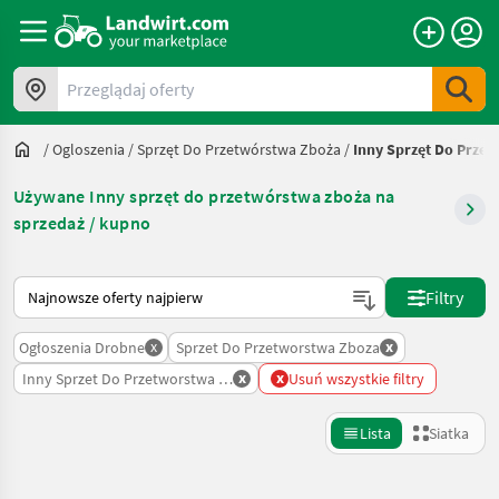
Przeglądaj oferty
/
Ogloszenia
/
Sprzęt Do Przetwórstwa Zboża
/
Inny Sprzęt Do Prze
Używane Inny sprzęt do przetwórstwa zboża na
sprzedaż / kupno
Tak sortuje się na Landwirt.com
Filtry
x
x
Ogłoszenia Drobne
Sprzet Do Przetworstwa Zboza
x
x
Inny Sprzet Do Przetworstwa Zboza
Usuń wszystkie filtry
Lista
Siatka