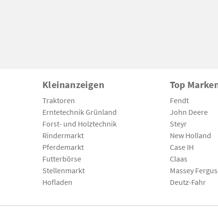
Kleinanzeigen
Top Marke
Traktoren
Fendt
Erntetechnik Grünland
John Deere
Forst- und Holztechnik
Steyr
Rindermarkt
New Holland
Pferdemarkt
Case IH
Futterbörse
Claas
Stellenmarkt
Massey Fergu
Hofladen
Deutz-Fahr