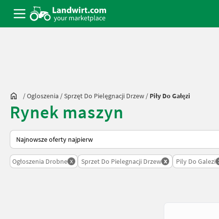
/
Ogloszenia
/
Sprzęt Do Pielęgnacji Drzew
/
Piły Do Gałęzi
Rynek maszyn
Tak sortuje się na Landwirt.com
x
x
Ogłoszenia Drobne
Sprzet Do Pielegnacji Drzew
Pily Do Galezi