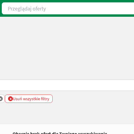
Przeglądaj oferty
x
x
Usuń wszystkie filtry
Obecnie brak ofert dla Twojego wyszukiwania.