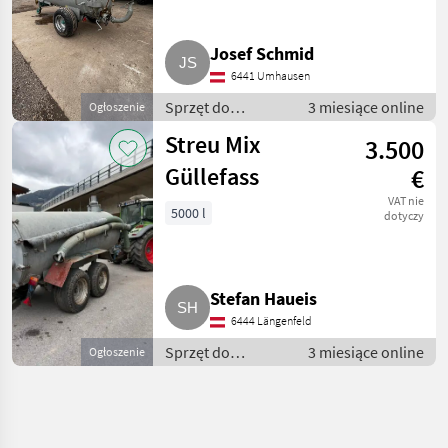
Josef Schmid
6441 Umhausen
Sprzęt do
3 miesiące online
Ogłoszenie
nawożenia i
Streu Mix
3.500
nawadniania /
Wozy
Güllefass
€
asenizacyjne
VAT nie
5000 l
dotyczy
Stefan Haueis
6444 Längenfeld
Sprzęt do
3 miesiące online
Ogłoszenie
nawożenia i
nawadniania /
Wozy
asenizacyjne