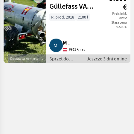
Wozy
Güllefass VA
€
asenizacyjne
2.100
Preis inkl.
R. prod. 2018
2100 l
MwSt
Stara cena
9.500 €
M .
9912 Anras
Sprzęt do
Jeszcze 3 dni online
Dostawca komercyjny
nawożenia i
nawadniania /
Wozy
asenizacyjne