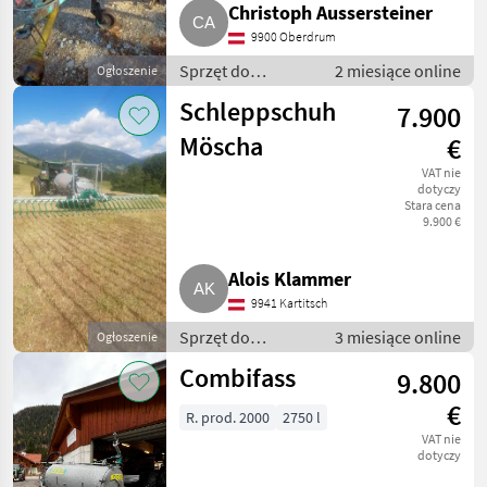
Christoph Aussersteiner
9900 Oberdrum
Sprzęt do
2 miesiące online
Ogłoszenie
nawożenia i
Schleppschuh
7.900
nawadniania /
Wozy
Möscha
€
asenizacyjne
VAT nie
dotyczy
Stara cena
9.900 €
Alois Klammer
9941 Kartitsch
Sprzęt do
3 miesiące online
Ogłoszenie
nawożenia i
Combifass
9.800
nawadniania /
Wozy
€
R. prod. 2000
2750 l
asenizacyjne
VAT nie
dotyczy