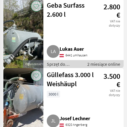
nawożenia i
Geba Surfass
2.800
nawadniania /
Wozy
2.600 l
€
asenizacyjne
VAT nie
dotyczy
Lukas Auer
6441 umhausen
Sprzęt do
2 miesiące online
Ogłoszenie
nawożenia i
Güllefass 3.000 l
3.500
nawadniania /
Wozy
Weishäupl
€
asenizacyjne
VAT nie
3000 l
dotyczy
Josef Lechner
6320 Angerberg