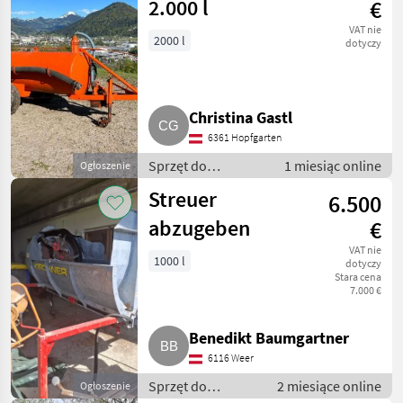
2.000 l
€
VAT nie
2000 l
dotyczy
Christina Gastl
6361 Hopfgarten
Sprzęt do
1 miesiąc online
Ogłoszenie
nawożenia i
Streuer
6.500
nawadniania /
Wozy asenizacyjne
abzugeben
€
VAT nie
1000 l
dotyczy
Stara cena
7.000 €
Benedikt Baumgartner
6116 Weer
Sprzęt do
2 miesiące online
Ogłoszenie