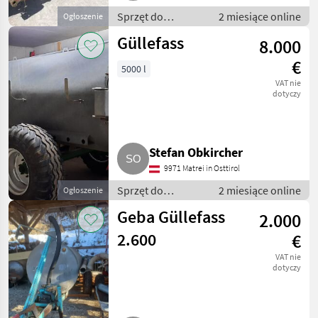
Sprzęt do
2 miesiące online
Ogłoszenie
nawożenia i
Güllefass
8.000
nawadniania /
Wozy
€
5000 l
asenizacyjne
VAT nie
dotyczy
Stefan Obkircher
9971 Matrei in Osttirol
Sprzęt do
2 miesiące online
Ogłoszenie
nawożenia i
Geba Güllefass
2.000
nawadniania /
Wozy
2.600
€
asenizacyjne
VAT nie
dotyczy