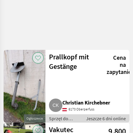
Prallkopf mit
Cena
na
Gestänge
zapytanie
Christian Kirchebner
6173 Oberperfuss
Sprzęt do
Jeszcze 6 dni online
Ogłoszenie
nawożenia i
Vakutec
9.800
nawadniania /