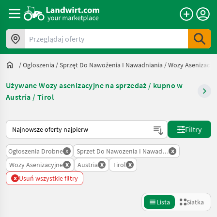
Przeglądaj oferty
/
Ogloszenia
/
Sprzęt Do Nawożenia I Nawadniania
/
Wozy Asenizacyj
Używane Wozy asenizacyjne na sprzedaż / kupno w
Austria / Tirol
Tak sortuje się na Landwirt.com
Filtry
x
x
Ogłoszenia Drobne
Sprzet Do Nawozenia I Nawadniania
x
x
x
Wozy Asenizacyjne
Austria
Tirol
x
Usuń wszystkie filtry
Lista
Siatka