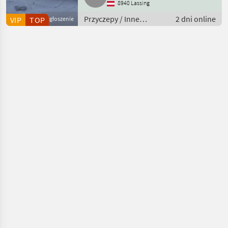
8940 Lassing
Przyczepy / Inne
2 dni online
VIP
TOP
Ogłoszenie
przyczepy