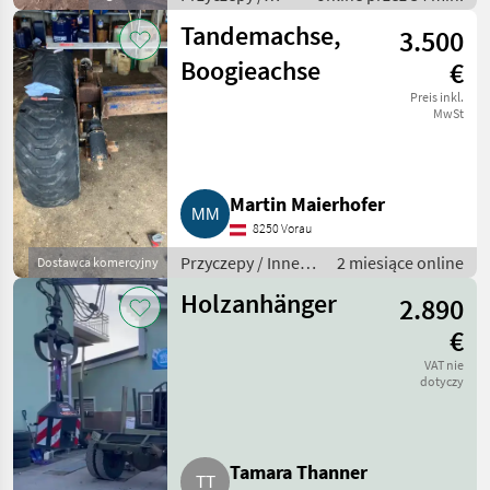
Przyczepy z
Tandemachse,
3.500
przesuwną
ścianą
Boogieachse
€
Preis inkl.
MwSt
Martin Maierhofer
8250 Vorau
Przyczepy / Inne
2 miesiące online
Dostawca komercyjny
przyczepy
Holzanhänger
2.890
€
VAT nie
dotyczy
Tamara Thanner