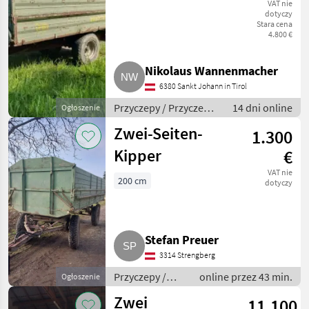
VAT nie
dotyczy
Stara cena
4.800 €
Nikolaus Wannenmacher
6380 Sankt Johann in Tirol
Przyczepy / Przyczepy
14 dni online
Ogłoszenie
wywrotki
Zwei-Seiten-
1.300
Kipper
€
VAT nie
200 cm
dotyczy
Stefan Preuer
3314 Strengberg
Przyczepy /
online przez 43 min.
Ogłoszenie
Przyczepy z
Zwei
11.100
przesuwną