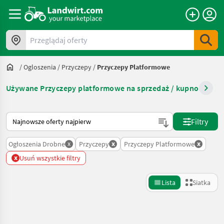
Przeglądaj oferty
/
Ogloszenia
/
Przyczepy
/
Przyczepy Platformowe
Używane Przyczepy platformowe na sprzedaż / kupno
Tak sortuje się na Landwirt.com
Filtry
x
x
x
Ogłoszenia Drobne
Przyczepy
Przyczepy Platformowe
x
Usuń wszystkie filtry
Lista
Siatka