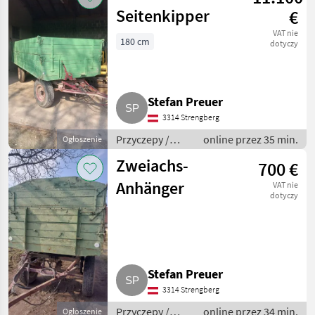
ścianą
Seitenkipper
€
VAT nie
180 cm
dotyczy
Stefan Preuer
3314 Strengberg
Przyczepy /
online przez 35 min.
Ogłoszenie
Przyczepy z
Zweiachs-
700 €
przesuwną
ścianą
Anhänger
VAT nie
dotyczy
Stefan Preuer
3314 Strengberg
Przyczepy /
online przez 34 min.
Ogłoszenie