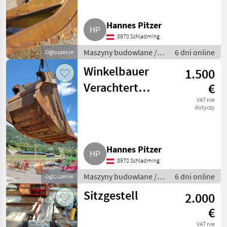
Hannes Pitzer
8970 Schladming
Maszyny budowlane /
6 dni online
Ogłoszenie
Koparka - osprzęt
Winkelbauer
1.500
Verachtert
€
KL5F90
VAT nie
dotyczy
Hannes Pitzer
8970 Schladming
Maszyny budowlane /
6 dni online
Ogłoszenie
Koparka - osprzęt
Sitzgestell
2.000
€
VAT nie