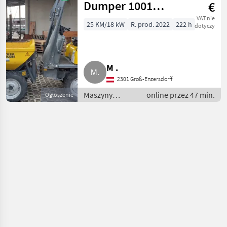
Dumper 1001
€
Hochkippmulde
VAT nie
25 KM/18 kW
R. prod. 2022
222 h
dotyczy
M .
2301 Groß-Enzersdorff
Maszyny
online przez 47 min.
Ogłoszenie
budowlane /
Wywrotki