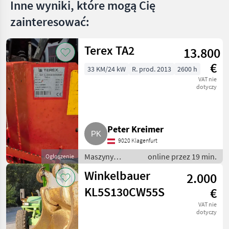
Inne wyniki, które mogą Cię
zainteresować:
Terex TA2
13.800
€
33 KM/24 kW
R. prod. 2013
2600 h
VAT nie
dotyczy
Peter Kreimer
9020 Klagenfurt
Maszyny
online przez 19 min.
Ogłoszenie
budowlane /
Winkelbauer
2.000
Minikoparki
KL5S130CW55S
€
VAT nie
dotyczy