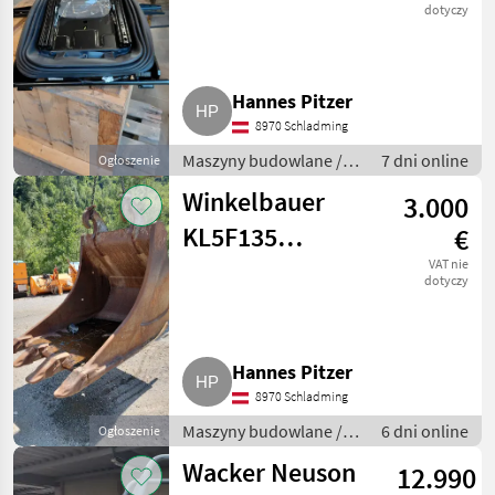
dotyczy
Hannes Pitzer
8970 Schladming
Maszyny budowlane /
7 dni online
Ogłoszenie
Koparki gąsienicowe
Winkelbauer
3.000
KL5F135
€
Verachtert
VAT nie
dotyczy
CW55S
Hannes Pitzer
8970 Schladming
Maszyny budowlane /
6 dni online
Ogłoszenie
Koparka - osprzęt
Wacker Neuson
12.990