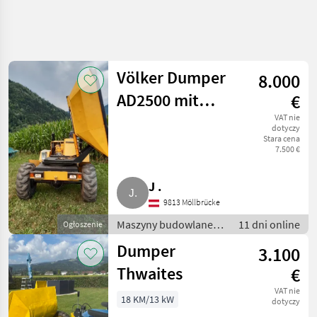
Uściślij
wyszukiwanie
Völker Dumper
8.000
Kategoria
Kraj
Filtry
4
2
AD2500 mit
€
Straßenzulassung,
VAT nie
Pokaż 2
AKTUALNA
dotyczy
Zresetuj
ŚCIEŻKA
wyników
Stara cena
Motorkarren
7.500 €
technika
budowlana
J .
Maszyny
Budowlane
9813 Möllbrücke
Wywrotki
Maszyny budowlane /
11 dni online
Ogłoszenie
Wywrotki
Dumper
WYBIERZ
3.100
KATEGORIĘ
Thwaites
€
Ausa
1
VAT nie
18 KM/13 kW
dotyczy