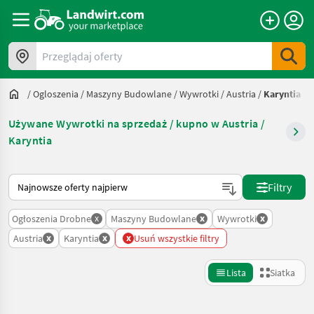
Przeglądaj oferty
/
Ogloszenia
/
Maszyny Budowlane
/
Wywrotki
/
Austria
/
Karyntia
Używane Wywrotki na sprzedaż / kupno w Austria /
Karyntia
Tak sortuje się na Landwirt.com
Filtry
x
x
x
Ogłoszenia Drobne
Maszyny Budowlane
Wywrotki
x
x
x
Austria
Karyntia
Usuń wszystkie filtry
Lista
Siatka