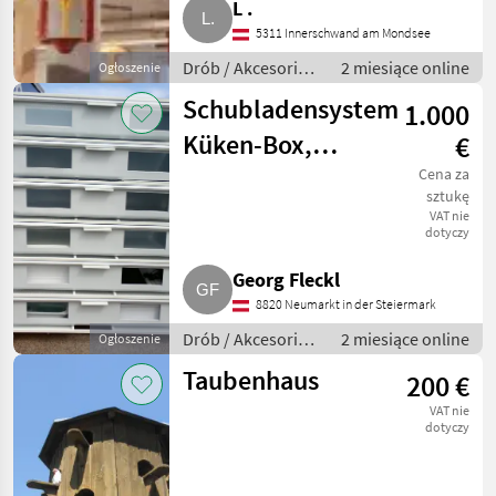
L .
5311 Innerschwand am Mondsee
Drób / Akcesoria
2 miesiące online
Ogłoszenie
do hodowli
Schubladensystem
1.000
drobiu
Küken-Box,
€
Küken-Heim
Cena za
sztukę
VAT nie
dotyczy
Georg Fleckl
8820 Neumarkt in der Steiermark
Drób / Akcesoria
2 miesiące online
Ogłoszenie
do hodowli
Taubenhaus
200 €
drobiu
VAT nie
dotyczy