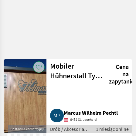
Mobiler
Cena
na
Hühnerstall Typ
zapytanie
MBHS-430
Marcus Wilhelm Pechtl
6481 St. Leonhard
Drób / Akcesoria
1 miesiąc online
Dostawca komercyjny
do hodowli drobiu