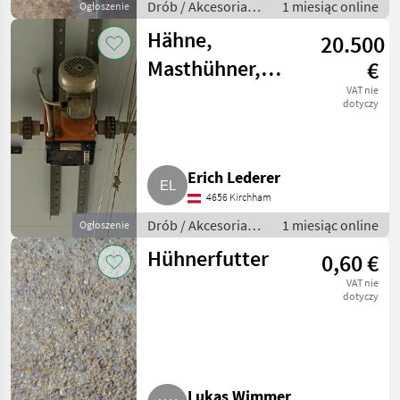
Drób / Akcesoria
1 miesiąc online
Ogłoszenie
do hodowli drobiu
Hähne,
20.500
Masthühner,
€
Aufstallung,
VAT nie
dotyczy
Stalleinrichtung,
Hühner
Erich Lederer
4656 Kirchham
Drób / Akcesoria
1 miesiąc online
Ogłoszenie
do hodowli drobiu
Hühnerfutter
0,60 €
VAT nie
dotyczy
Lukas Wimmer