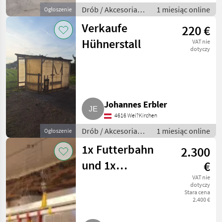
Drób / Akcesoria
1 miesiąc online
Ogłoszenie
do hodowli drobiu
Verkaufe
220 €
Hühnerstall
VAT nie
dotyczy
Johannes Erbler
4616 Wei?Kirchen
Drób / Akcesoria
1 miesiąc online
Ogłoszenie
do hodowli drobiu
1x Futterbahn
2.300
und 1x
€
Tränkebahn
VAT nie
dotyczy
Stara cena
Hühner, Puten,
2.400 €
Geflügel