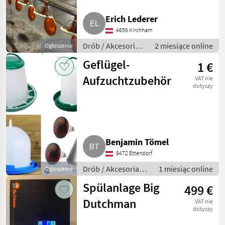
Hühner
Erich Lederer
4656 Kirchham
Drób / Akcesoria
2 miesiące online
Ogłoszenie
do hodowli
Geflügel-
1 €
drobiu
Aufzuchtzubehör
VAT nie
dotyczy
Benjamin Tömel
9472 Ettendorf
Drób / Akcesoria
1 miesiąc online
Ogłoszenie
do hodowli drobiu
Spülanlage Big
499 €
Dutchman
VAT nie
dotyczy