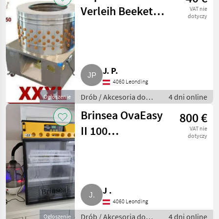
Verleih Beeketal
VAT nie
dotyczy
BRM2250
J. P.
4060 Leonding
Drób / Akcesoria do
4 dni online
Ogłoszenie
hodowli drobiu
Brinsea OvaEasy
800 €
II 100
VAT nie
dotyczy
Brutautomat
J .
4060 Leonding
Drób / Akcesoria do
4 dni online
Ogłoszenie