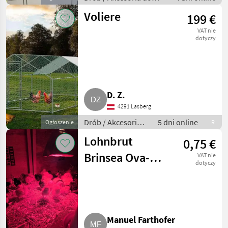
hodowli drobiu
Voliere
199 €
VAT nie
dotyczy
D. Z.
4291 Lasberg
Drób / Akcesoria
5 dni online
Ogłoszenie
R
do hodowli drobiu
Lohnbrut
0,75 €
Brinsea Ova-
VAT nie
dotyczy
Easy 100 EX
Manuel Farthofer