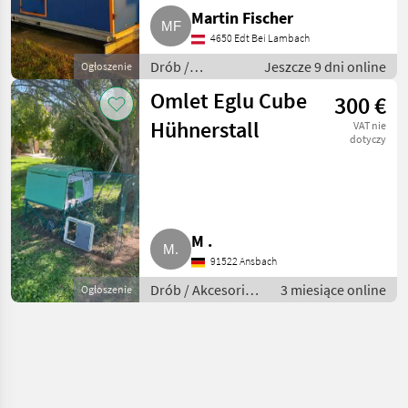
Martin Fischer
4650 Edt Bei Lambach
Drób /
Jeszcze 9 dni online
Ogłoszenie
Akcesoria do
Omlet Eglu Cube
300 €
hodowli drobiu
Hühnerstall
VAT nie
dotyczy
M .
91522 Ansbach
Drób / Akcesoria
3 miesiące online
Ogłoszenie
do hodowli
drobiu