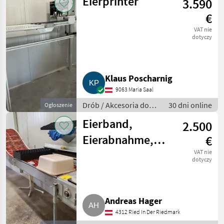
Eierprinter
3.590
€
VAT nie
dotyczy
Klaus Poscharnig
9063 Maria Saal
Drób / Akcesoria do
30 dni online
Ogłoszenie
hodowli drobiu
Eierband,
2.500
Eierabnahme,
€
Eiersammlung
VAT nie
dotyczy
SKA Big
Dutchman
Andreas Hager
4312 Ried In Der Riedmark