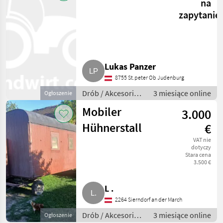
na
zapytanie
Lukas Panzer
8755 St.peter Ob Judenburg
Drób / Akcesoria
3 miesiące online
Ogłoszenie
do hodowli
Mobiler
3.000
drobiu
Hühnerstall
€
VAT nie
dotyczy
Stara cena
3.500 €
L .
2264 Sierndorf an der March
Drób / Akcesoria
3 miesiące online
Ogłoszenie