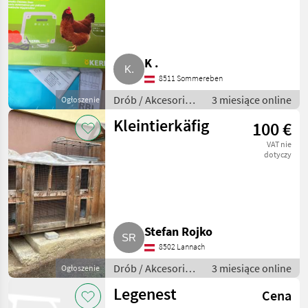
K .
8511 Sommereben
Drób / Akcesoria
3 miesiące online
Ogłoszenie
do hodowli
Kleintierkäfig
100 €
drobiu
VAT nie
dotyczy
Stefan Rojko
8502 Lannach
Drób / Akcesoria
3 miesiące online
Ogłoszenie
do hodowli
Legenest
Cena
drobiu