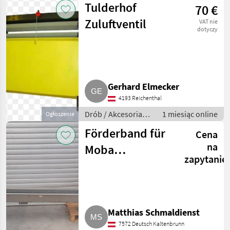
Tulderhof
70 €
Zuluftventil
VAT nie
dotyczy
Gerhard Elmecker
4193 Reichenthal
Drób / Akcesoria
1 miesiąc online
Ogłoszenie
do hodowli drobiu
Förderband für
Cena
na
Moba
zapytanie
Farmpacker
Matthias Schmaldienst
7572 Deutsch Kaltenbrunn