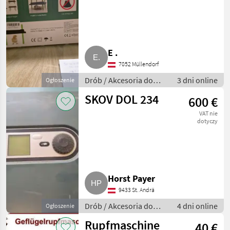
E .
7052 Müllendorf
Drób / Akcesoria do
3 dni online
Ogłoszenie
hodowli drobiu
SKOV DOL 234
600 €
VAT nie
dotyczy
Horst Payer
9433 St. Andrä
Drób / Akcesoria do
4 dni online
Ogłoszenie
hodowli drobiu
Rupfmaschine
40 €