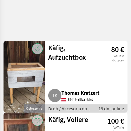
Käfig,
80 €
Aufzuchtbox
VAT nie
dotyczy
Thomas Kratzert
9844 Heiligenblut
Drób / Akcesoria do
19 dni online
Ogłoszenie
hodowli drobiu
Käfig, Voliere
100 €
VAT nie