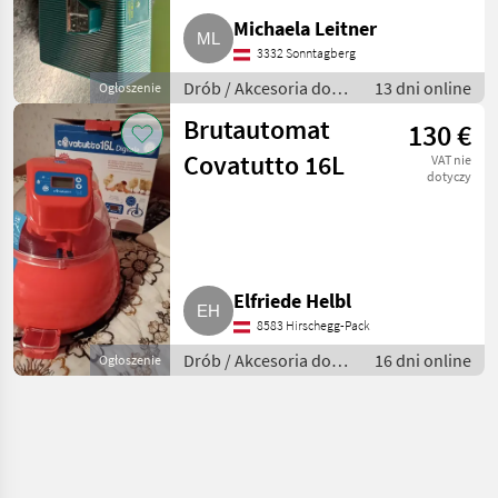
Michaela Leitner
3332 Sonntagberg
Drób / Akcesoria do
13 dni online
Ogłoszenie
hodowli drobiu
Brutautomat
130 €
Covatutto 16L
VAT nie
dotyczy
Elfriede Helbl
8583 Hirschegg-Pack
Drób / Akcesoria do
16 dni online
Ogłoszenie
hodowli drobiu