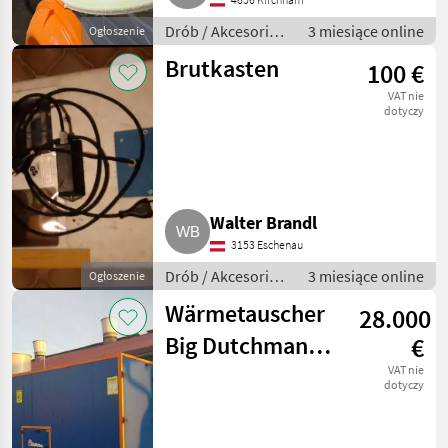
Drób / Akcesoria
3 miesiące online
Ogłoszenie
do hodowli
Brutkasten
100 €
drobiu
VAT nie
dotyczy
Walter Brandl
3153 Eschenau
Drób / Akcesoria
3 miesiące online
Ogłoszenie
do hodowli
Wärmetauscher
28.000
drobiu
Big Dutchman
€
Earny 25.000 re.
VAT nie
dotyczy