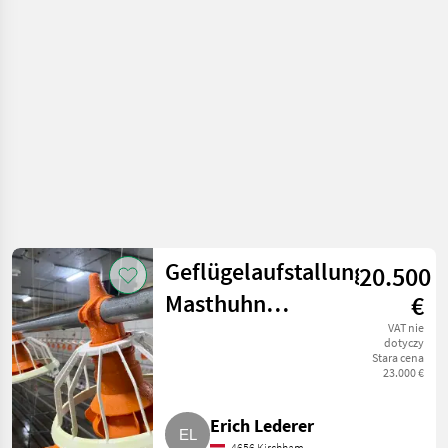
do hodowli
drobiu
Geflügelaufstallung
20.500
Masthuhn
€
Bruderhähne
VAT nie
dotyczy
Stara cena
23.000 €
Erich Lederer
4656 Kirchham