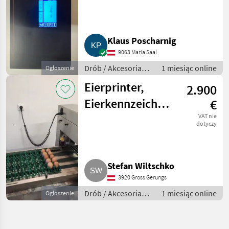
Klaus Poscharnig
9063 Maria Saal
Drób / Akcesoria
1 miesiąc online
Ogłoszenie
do hodowli drobiu
Eierprinter,
2.900
Eierkennzeichnung,
€
Eiersortiermaschine
VAT nie
dotyczy
Egg Jet BAN1
Stefan Wiltschko
3920 Gross Gerungs
Drób / Akcesoria
1 miesiąc online
Ogłoszenie
do hodowli drobiu