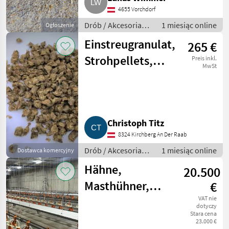
4655 Vorchdorf
Drób / Akcesoria
1 miesiąc online
Ogłoszenie
do hodowli drobiu
Einstreugranulat,
265 €
Strohpellets,
Preis inkl.
MwSt
Einstreupellets
Christoph Titz
8324 Kirchberg An Der Raab
Drób / Akcesoria
1 miesiąc online
Dostawca komercyjny
do hodowli drobiu
Hähne,
20.500
Masthühner,
€
Aufstallung,
VAT nie
dotyczy
Stara cena
Stalleinrichtung,
23.000 €