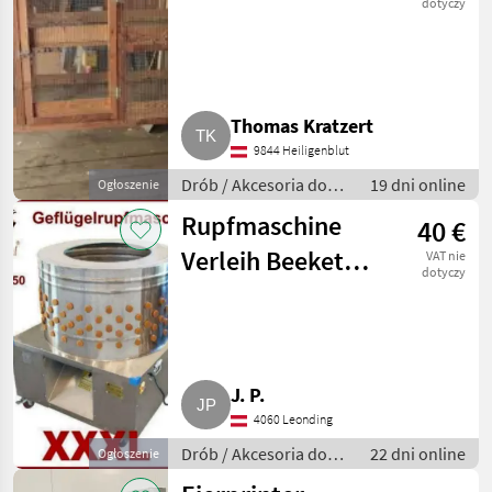
dotyczy
Thomas Kratzert
9844 Heiligenblut
Drób / Akcesoria do
19 dni online
Ogłoszenie
hodowli drobiu
Rupfmaschine
40 €
Verleih Beeketal
VAT nie
dotyczy
BRM2250
J. P.
4060 Leonding
Drób / Akcesoria do
22 dni online
Ogłoszenie
hodowli drobiu