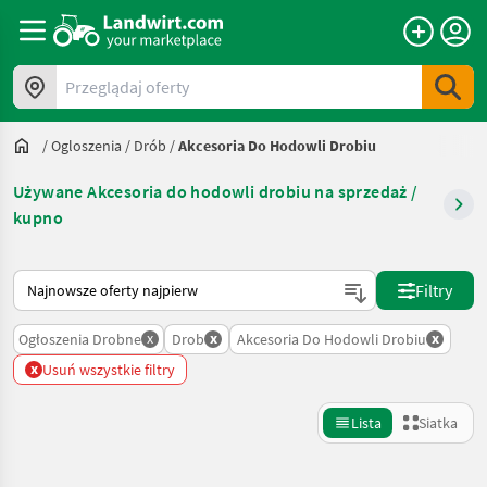
Przeglądaj oferty
/
Ogloszenia
/
Drób
/
Akcesoria Do Hodowli Drobiu
Używane Akcesoria do hodowli drobiu na sprzedaż /
kupno
Tak sortuje się na Landwirt.com
Filtry
x
x
x
Ogłoszenia Drobne
Drob
Akcesoria Do Hodowli Drobiu
x
Usuń wszystkie filtry
Lista
Siatka