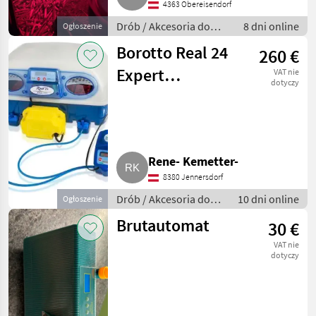
4363 Obereisendorf
Drób / Akcesoria do
8 dni online
Ogłoszenie
hodowli drobiu
Borotto Real 24
260 €
Expert
VAT nie
dotyczy
Brutmaschine
(wie neu!)
Rene- Kemetter-
8380 Jennersdorf
Drób / Akcesoria do
10 dni online
Ogłoszenie
hodowli drobiu
Brutautomat
30 €
VAT nie
dotyczy