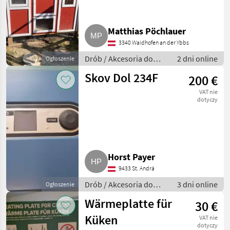
verkaufen
MARKETPLACE
Matthias Pöchlauer
Oferty
Ogłoszenia
3340 Waidhofen an der Ybbs
Marketplace
dealerów
drobne
Drób / Akcesoria do
2 dni online
Ogłoszenie
hodowli drobiu
Skov Dol 234F
200 €
VAT nie
dotyczy
Horst Payer
9433 St. Andrä
Drób / Akcesoria do
3 dni online
Ogłoszenie
hodowli drobiu
Wärmeplatte für
30 €
Küken
VAT nie
dotyczy