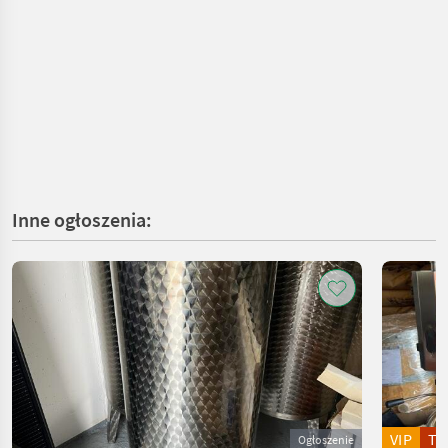
Inne ogłoszenia:
VIP
T
Ogłoszenie