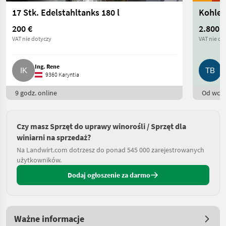
17 Stk. Edelstahltanks 180 l
Kohlen
200 €
2.800 €
VAT nie dotyczy
VAT nie do
Ing. Rene
T
9360 Karyntia
9 godz. online
Od wczo
Czy masz Sprzęt do uprawy winorośli / Sprzęt dla
winiarni na sprzedaż?
Na Landwirt.com dotrzesz do ponad 545 000 zarejestrowanych
użytkowników.
Dodaj ogłoszenie za darmo
Ważne informacje