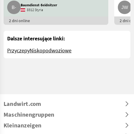
Baumdienst-Seidnitzer
J
8312 Styria
2 dni online
2 dni on
Dalsze interesujące linki:
Przyczepy
Niskopodwoziowe
Landwirt.com
Maschinengruppen
Kleinanzeigen