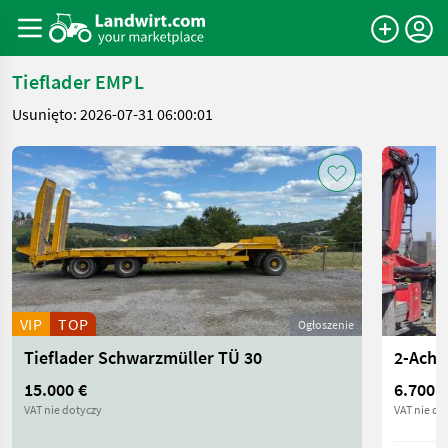
Tieflader EMPL
Usunięto: 2026-07-31 06:00:01
VIP
TOP
Ogłoszenie
Tieflader Schwarzmüller TÜ 30
2-Achs
15.000 €
6.700 €
VAT nie dotyczy
VAT nie do