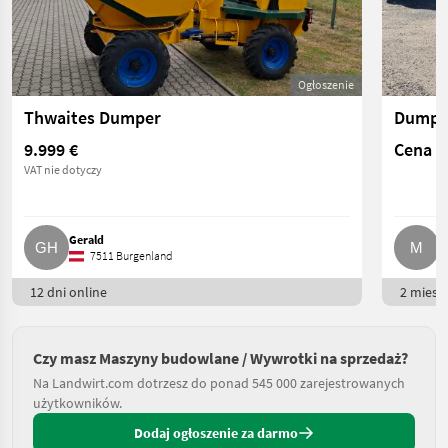
Ogłoszenie
Thwaites Dumper
Dumpe
9.999 €
Cena n
VAT nie dotyczy
Gerald
M
7511 Burgenland
12 dni online
2 miesią
Czy masz Maszyny budowlane / Wywrotki na sprzedaż?
Na Landwirt.com dotrzesz do ponad 545 000 zarejestrowanych
użytkowników.
Dodaj ogłoszenie za darmo