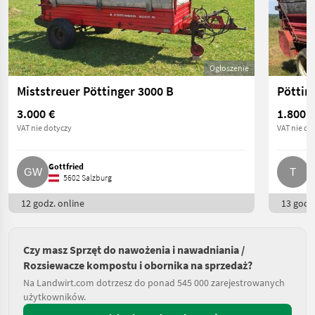
Ogłoszenie
Miststreuer Pöttinger 3000 B
Pöttin
3.000 €
1.800 €
VAT nie dotyczy
VAT nie do
Gottfried
T
5602 Salzburg
12 godz. online
13 godz.
Czy masz Sprzęt do nawożenia i nawadniania /
Rozsiewacze kompostu i obornika na sprzedaż?
Na Landwirt.com dotrzesz do ponad 545 000 zarejestrowanych
użytkowników.