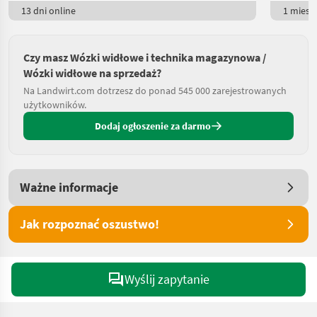
13 dni online
1 miesią
Czy masz Wózki widłowe i technika magazynowa /
Wózki widłowe na sprzedaż?
Na Landwirt.com dotrzesz do ponad 545 000 zarejestrowanych
użytkowników.
Dodaj ogłoszenie za darmo
Ważne informacje
Jak rozpoznać oszustwo!
Wyślij zapytanie