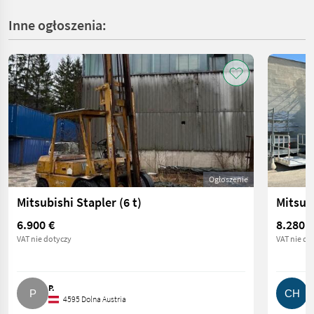
Inne ogłoszenia:
Ogłoszenie
Mitsubishi Stapler (6 t)
Mitsub
6.900 €
8.280 €
VAT nie dotyczy
VAT nie do
P.
C
4595 Dolna Austria