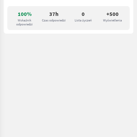
100%
37h
0
+500
Wskaźnik
Czas odpowiedzi
Lista życzeń
Wyświetlenia
odpowiedzi