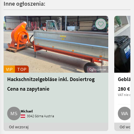
Inne ogłoszenia:
VIP
TOP
Ogłoszenie
Hackschnitzelgebläse inkl. Dosiertrog
Gebläs
Cena na zapytanie
280 €
VAT nie do
Michael
W
3042 Górna Austria
Od wczoraj
Od wczo