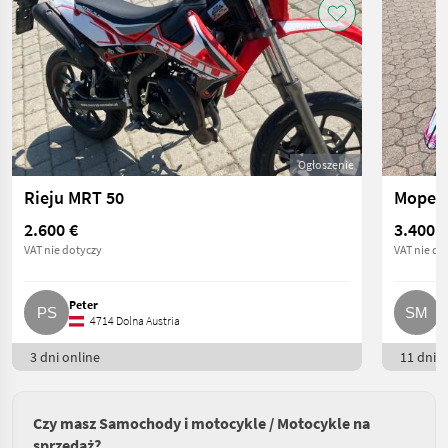
Ogłoszenie
Rieju MRT 50
Moped 
2.600 €
3.400 €
VAT nie dotyczy
VAT nie do
Peter
S
4714 Dolna Austria
3 dni online
11 dni o
Czy masz Samochody i motocykle / Motocykle na
sprzedaż?