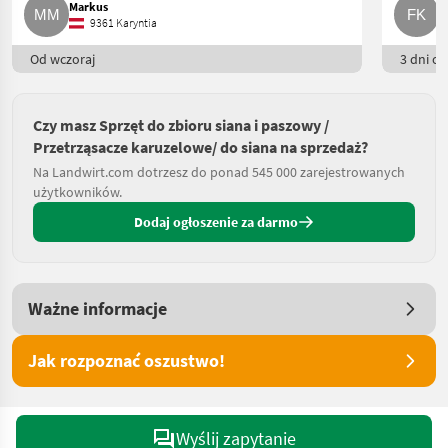
Markus
F
9361 Karyntia
Od wczoraj
3 dni on
Czy masz Sprzęt do zbioru siana i paszowy /
Przetrząsacze karuzelowe/ do siana na sprzedaż?
Na Landwirt.com dotrzesz do ponad 545 000 zarejestrowanych
użytkowników.
Dodaj ogłoszenie za darmo
Ważne informacje
Jak rozpoznać oszustwo!
Wyślij zapytanie