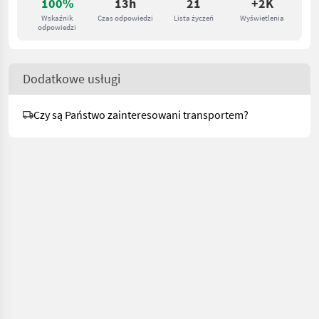
100%
13h
21
+2K
Wskaźnik
Czas odpowiedzi
Lista życzeń
Wyświetlenia
odpowiedzi
Dodatkowe usługi
Czy są Państwo zainteresowani transportem?