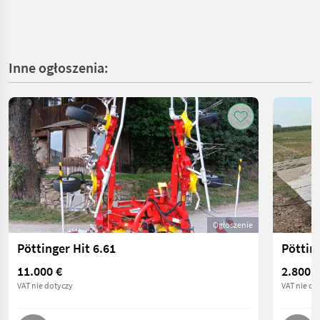
Inne ogłoszenia:
Ogłoszenie
Pöttinger Hit 6.61
Pötting
11.000 €
2.800 €
VAT nie dotyczy
VAT nie do