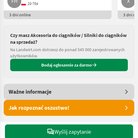
20-784
3 dni online
3 dni on
Czy masz Akcesoria do ciągników / Silniki do ciągników
na sprzedaż?
Na Landwirt.com dotrzesz do ponad 545 000 zarejestrowanych
użytkowników.
Dodaj ogłoszenie za darmo
Ważne informacje
Jak rozpoznać oszustwo!
Wyślij zapytanie