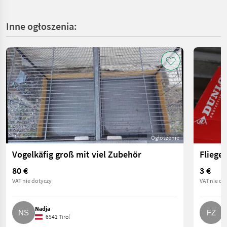
Inne ogłoszenia:
Ogłoszenie
Vogelkäfig groß mit viel Zubehör
Fliege
80 €
3 €
VAT nie dotyczy
VAT nie do
Nadja
F
6541 Tirol