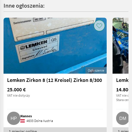
Inne ogłoszenia:
Ogłoszenie
Lemken Zirkon 8 (12 Kreisel) Zirkon 8/300
Lemken
25.000 €
14.800
VAT nie dotyczy
VAT nie do
Stara cena
Hannes
D
4633 Dolna Austria
1 miesiąc online
1 miesią