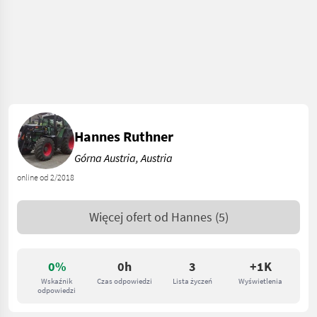
Hannes Ruthner
Górna Austria, Austria
online od 2/2018
Więcej ofert od
Hannes
(5)
0%
0h
3
+1K
Wskaźnik
Czas odpowiedzi
Lista życzeń
Wyświetlenia
odpowiedzi