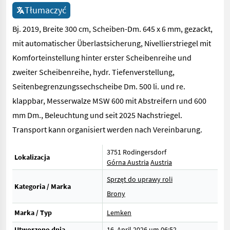
Tłumaczyć
Bj. 2019, Breite 300 cm, Scheiben-Dm. 645 x 6 mm, gezackt,
mit automatischer Überlastsicherung, Nivellierstriegel mit
Komforteinstellung hinter erster Scheibenreihe und
zweiter Scheibenreihe, hydr. Tiefenverstellung,
Seitenbegrenzungssechscheibe Dm. 500 li. und re.
klappbar, Messerwalze MSW 600 mit Abstreifern und 600
mm Dm., Beleuchtung und seit 2025 Nachstriegel.
Transport kann organisiert werden nach Vereinbarung.
3751 Rodingersdorf
Lokalizacja
Górna Austria
Austria
Sprzęt do uprawy roli
Kategoria / Marka
Brony
Marka / Typ
Lemken
Utworzono dnia
16. April 2026 um 06:52