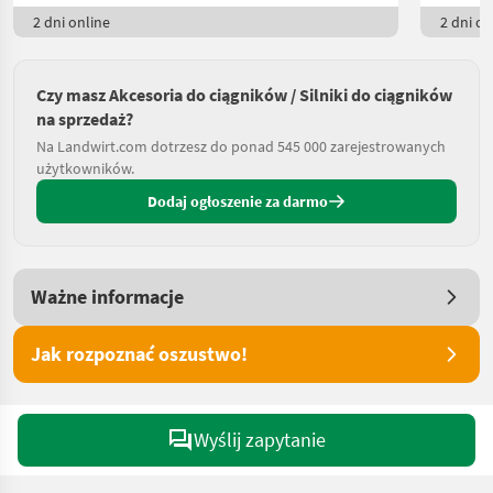
2 dni online
2 dni on
Czy masz Akcesoria do ciągników / Silniki do ciągników
na sprzedaż?
Na Landwirt.com dotrzesz do ponad 545 000 zarejestrowanych
użytkowników.
Dodaj ogłoszenie za darmo
Ważne informacje
Jak rozpoznać oszustwo!
Wyślij zapytanie