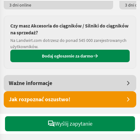
3 dni online
3 dni on
Czy masz Akcesoria do ciągników / Silniki do ciągników
na sprzedaż?
Na Landwirt.com dotrzesz do ponad 545 000 zarejestrowanych
użytkowników.
Dodaj ogłoszenie za darmo
Ważne informacje
Jak rozpoznać oszustwo!
Wyślij zapytanie