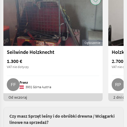
Ogłoszenie
Seilwinde Holzknecht
Holzkn
1.300 €
2.700 €
VAT nie dotyczy
VAT nie do
Franz
R
3931 Górna Austria
Od wczoraj
2 dni on
Czy masz Sprzęt leśny i do obróbki drewna / Wciągarki
linowe na sprzedaż?