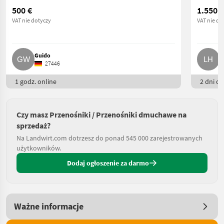
500 €
1.550 €
VAT nie dotyczy
VAT nie do
Guido
L
27446
1 godz. online
2 dni on
Czy masz Przenośniki / Przenośniki dmuchawe na
sprzedaż?
Na Landwirt.com dotrzesz do ponad 545 000 zarejestrowanych
użytkowników.
Dodaj ogłoszenie za darmo
Ważne informacje