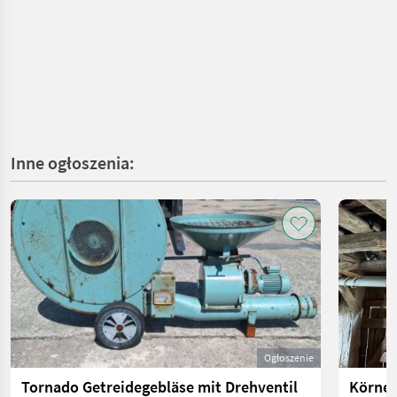
Inne ogłoszenia:
Ogłoszenie
Tornado Getreidegebläse mit Drehventil
Körner