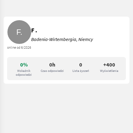
F .
Badenia-Wirtembergia, Niemcy
online od 6/2026
0%
0h
0
+400
Wskaźnik
Czas odpowiedzi
Lista życzeń
Wyświetlenia
odpowiedzi